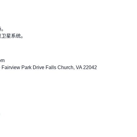
持。
进卫星系统。
om
w Park Drive Falls Church, VA 22042