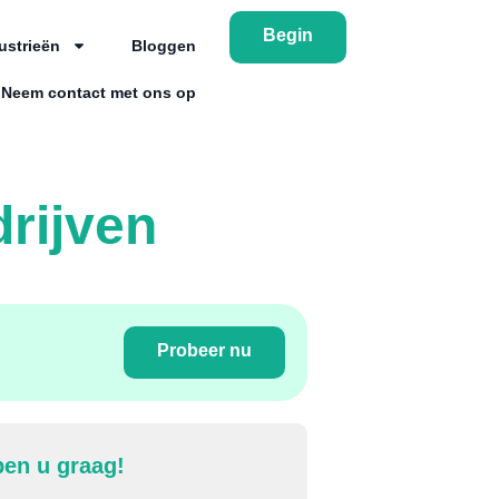
Begin
ustrieën
Bloggen
Neem contact met ons op
drijven
Probeer nu
pen u graag!