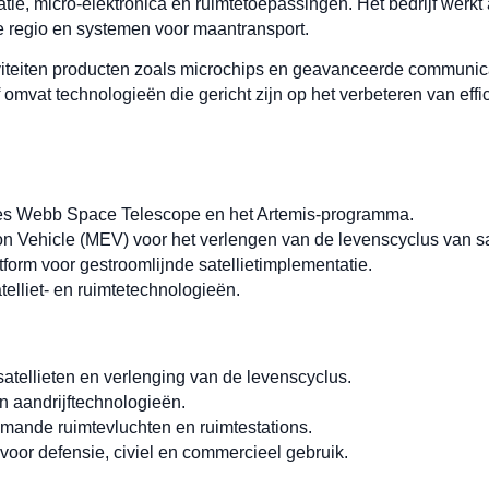
tie, micro-elektronica en ruimtetoepassingen. Het bedrijf werkt
e regio en systemen voor maantransport.
viteiten producten zoals microchips en geavanceerde communica
f omvat technologieën die gericht zijn op het verbeteren van effi
mes Webb Space Telescope en het Artemis-programma.
n Vehicle (MEV) voor het verlengen van de levenscyclus van sat
form voor gestroomlijnde satellietimplementatie.
atelliet- en ruimtetechnologieën.
atellieten en verlenging van de levenscyclus.
n aandrijftechnologieën.
mande ruimtevluchten en ruimtestations.
oor defensie, civiel en commercieel gebruik.