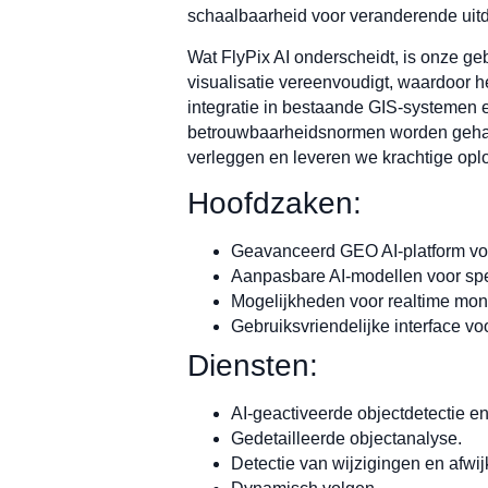
schaalbaarheid voor veranderende ui
Wat FlyPix AI onderscheidt, is onze geb
visualisatie vereenvoudigt, waardoor 
integratie in bestaande GIS-systemen e
betrouwbaarheidsnormen worden gehand
verleggen en leveren we krachtige opl
Hoofdzaken:
Geavanceerd GEO AI-platform voor
Aanpasbare AI-modellen voor spec
Mogelijkheden voor realtime moni
Gebruiksvriendelijke interface vo
Diensten:
AI-geactiveerde objectdetectie en 
Gedetailleerde objectanalyse.
Detectie van wijzigingen en afwij