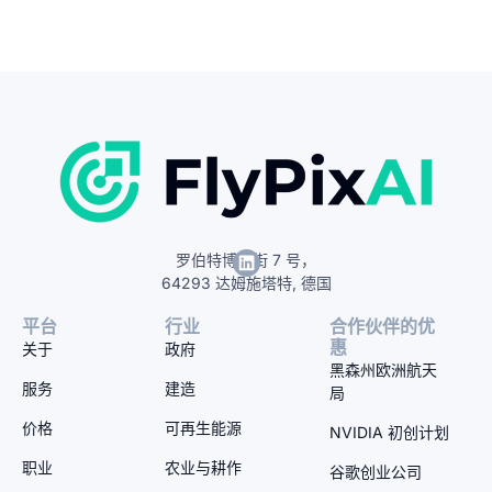
罗伯特博世街 7 号，
64293 达姆施塔特, 德国
平台
行业
合作伙伴的优
惠
关于
政府
黑森州欧洲航天
服务
建造
局
价格
可再生能源
NVIDIA 初创计划
职业
农业与耕作
谷歌创业公司