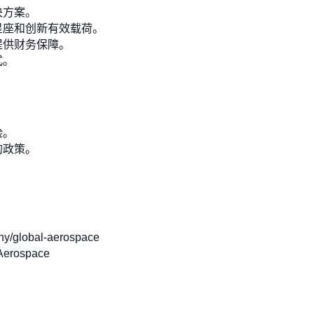
决方案。
星座和创新有效载荷。
提供财务保障。
式。
险。
的政策。
/global-aerospace
Aerospace