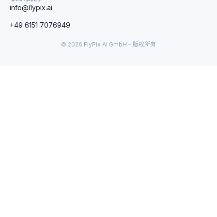
info@ﬂypix.ai
+49 6151 7076949
© 2026 FlyPix AI GmbH – 版权所有