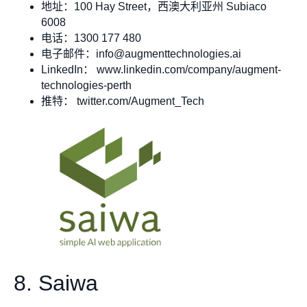
地址：100 Hay Street，西澳大利亚州 Subiaco
6008
电话：1300 177 480
电子邮件：
info@augmenttechnologies.ai
LinkedIn： www.linkedin.com/company/augment-
technologies-perth
推特： twitter.com/Augment_Tech
8. Saiwa