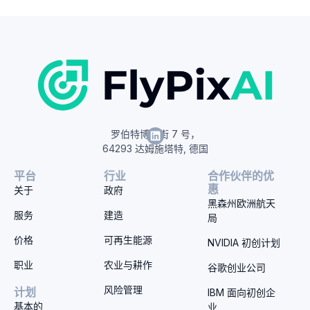
罗伯特博世街 7 号，
64293 达姆施塔特, 德国
平台
行业
合作伙伴的优
惠
关于
政府
黑森州欧洲航天
服务
建造
局
价格
可再生能源
NVIDIA 初创计划
职业
农业与耕作
谷歌创业公司
风险管理
计划
IBM 面向初创企
基本的
业