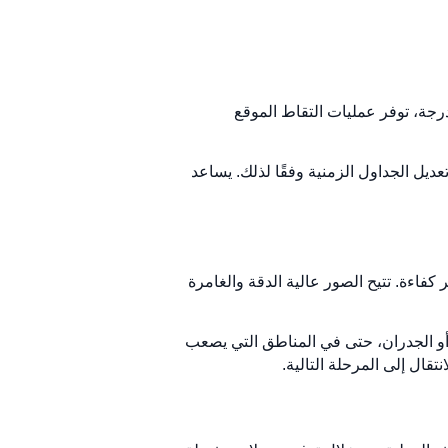
بع تقدم البناء أمرًا ضروريًا لتلبية المواعيد النهائية وضمان نجاح المشروع. من خلال التقاط الواقع بزاوية 360 درجة، توفر عمليات التقاط الموقع
عديل الجداول الزمنية وفقًا لذلك. يساعد
ير الواقعي بزاوية 360 درجة يجعل هذه العملية أكثر كفاءة. تتيح الصور عالية الدقة والغامرة
بشكل صحيح في الأسقف أو الجدران، حتى في المناطق التي يصعب
قال إلى المرحلة التالية.