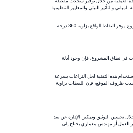
الغ الأهمية في البناء الحديث. تعمل تقنية 360 Reality Capture على تبسيط هذه العملية من خلال توفير سجلات مفصلة
باني والتأثير البيئي والمعايير التنظيمية
على سبيل المثال، يتطلب قانون سلامة البناء وجود "خيط ذهبي" واضح وشفاف للمعلومات طوال دورة حياة المشروع. يوفر التقاط الواقع بزاوية 360 درجة
يرات في نطاق المشروع، فإن وجود أدلة
حددة. ويمكن استخدام هذه التقنية لحل النزاعات بسرعة
 بسبب ظروف الموقع، فإن اللقطات بزاوية
. من خلال تحسين التوثيق وتمكين الإدارة عن بعد
ير العمل أو مهندس معماري يحتاج إلى