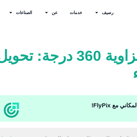
رصيف
خدمات
عن
الصناعات
التقاط الواقع بزاوية 360
ي مع FlyPix!