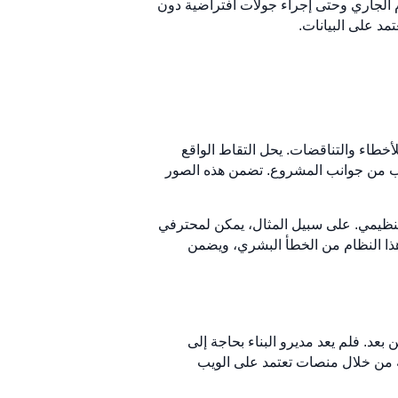
تقدم الجاري وحتى إجراء جولات افتراضية دون
تمد على البيانات.
أخطاء والتناقضات. يحل التقاط الواقع
 جانب من جوانب المشروع. تضمن هذه الصور
وية 360 درجة أيضًا على تبسيط الامتثال التنظيمي. على سبيل المثال، يمكن لمحترفي
 هذا النظام من الخطأ البشري، ويضمن
درتها على تمكين إدارة الموقع عن بعد. فلم يعد مديرو البناء بحاجة إلى
ية من خلال منصات تعتمد على الويب