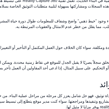
يعد الامتثال للقواعد التنظيمية جانبًا ب
السجلات ومشاركتها بسهولة لتلبية متطلبات التوثيق الخاصة بسلامة الم
لب، مما يقلل من خطر عدم الامتثال والعقوبات المرتبطة به.
قدة ومكلفة. سواء كان الخلاف حول العمل المكتمل أو التأخير أو التغي
التصوير الواقعي بزاوية 360 درجة تخلق سجلاً بصريًا لا يقبل الجدل للموقع في نقاط زمنية م
أو التحكيم. على سبيل المثال، إذا ادعى أحد المقاولين أن العمل تأخر
ئد
 هو أكثر من مجرد أداة توثيق، فهو حل شامل يعزز كل مرحلة من مراحل عملية البناء
مشاريع وتنفيذها ومراجعتها. سواء كنت مدير موقع يتطلع إلى تبسيط س