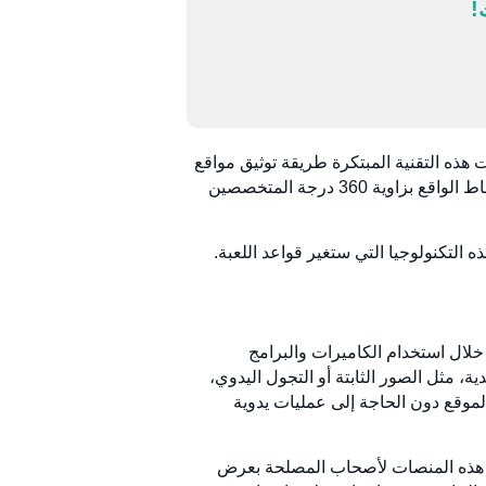
!
م المبادرة في هذا المجال. لقد غيرت هذه التقنية المبتكرة طريقة توثيق مواقع
البناء ومراقبتها وإدارتها، مما يوفر دقة وراحة لا مثيل لها. من تبسيط تتبع التقدم إلى تعزيز التعاون، تساعد تقنية التقاط الواقع بزاوية 360 درجة المتخصصين
ناء. من خلال استخدام الكاميرات والبرامج
، مثل الصور الثابتة أو التجول اليدوي،
تفاصيل الموقع دون الحاجة إلى عمليات يدوية
مح هذه المنصات لأصحاب المصلحة بعرض