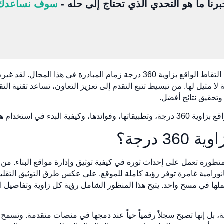
برنا ما هو التحدي الذي تحتاج إلى حله -
سوف نساعدك
تشهد صناعة البناء تحولاً رقميًا، وتتولى تقنية التقاط الواقع بزاوية 360 درجة زما
وتحقيق نتائج أفضل.
وجيا التي ستغير قواعد اللعبة.
3 درجة؟
اوية 360 درجة هو تقنية متطورة تعمل على إحداث ثورة في كيفية توثيق وإدارة مواقع الب
رامية غامرة توفر رؤية كاملة للموقع. على عكس طرق التوثيق التقليدية
اوية 360 درجة البيئة بأكملها في مسح واحد. يتيح هذا المنظور الشامل رؤية كل زاوية و
، بل إنها تصبح سجلاً رقمياً حياً عند دمجها في منصات متقدمة. وتس