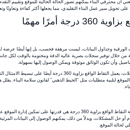
ذا يعني أن محترفي البناء يمكنهم تصور الحالة الحالية للموقع وتقييم ال
 على تحويل سير عمل البناء التقليدي، مما يجعلها أكثر كفاءة وتعاونًا وتع
جة أمرًا مهمًا
ت الورقية وجداول البيانات، ليست مرهقة فحسب، بل إنها أيضًا عرضة لل
ب القديمة من خلال توفير سجلات بصرية عالية الدقة ومختومة بالوقت لكل
فاصيل وأن تكون الوثائق موثوقة ويمكن الوصول إليها بسهولة.
ومن خلال إنشاء نظام مركزي ومرئي للسجلات، يعمل التقاط الواقع بزا
الموقع لتلبية متطلبات مثل "الخيط الذهبي" لقانون سلامة البناء. يقلل
ء.
من أهم الجوانب التحويلية التي تتميز بها تقنية التقاط الواقع بزاوية 360 درجة هي ق
م أو حل المشكلات. وبدلاً من ذلك، يمكنهم الوصول إلى البيانات المرئ
 لحالة الموقع.