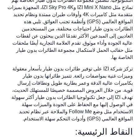
التكنولوجيا. تتضمن مجموعة الطائرات بدون طيار الخاصة بهم
نماذج مثل IZI Mini X Nano وIZI Sky Pro 4K، المجهزة بميزات
متقدمة مثل كاميرات 4K وأوقات طيران ممتدة ونظام تحديد
المواقع العالمي (GPS) وأنظمة تجنب العوائق. تلبي هذه
الطائرات بدون طيار احتياجات مختلفة، من المستخدمين
العاديين إلى المبدعين الأكثر تقدمًا الذين يبحثون عن لقطات
عالية الجودة وأداء موثوق. تقدم العلامة التجارية أيضًا ملحقات
مثل حقائب الحمل لاستكمال مجموعة الطائرات بدون طيار
الخاصة بها.
تركز شركة IZI على توفير طائرات بدون طيار بأسعار معقولة
وميزات غنية بمواصفات رائعة. تتميز طائراتها بدون طيار
بكاميرات عالية الدقة وعمر بطارية طويل ونطاقات إرسال
قوية. من خلال العروض المصممة خصيصًا للمستهلك الحديث،
تهدف IZI إلى جعل تكنولوجيا الطائرات بدون طيار أكثر سهولة
في الوصول إليها مع الحفاظ على الجودة والميزات سهلة
الاستخدام مثل وضع Follow Me والملاحة عبر نظام تحديد
المواقع العالمي (GPS) وأدوات التحكم سهلة الاستخدام.
النقاط الرئيسية: