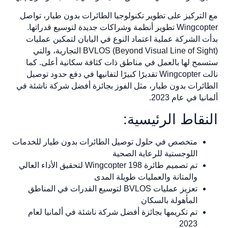
مع التركيز على تطوير تكنولوجيا الطائرات بدون طيار، تواصل
Wingcopter تطوير أنظمة وشراكات جديدة لتوسيع قدراتها.
بدأت الشركة عملية اعتماد النوع في اليابان لتمكين عمليات
BVLOS (Beyond Visual Line of Sight) التجارية، والتي
ستسمح لها بالعمل في مناطق ذات كثافة سكانية أعلى. كما
نالت Wingcopter تقديرًا كبيرًا لتفانيها في دفع حدود توصيل
الطائرات بدون طيار، مثل الفوز بجائزة أفضل شركة ناشئة في
ألمانيا في عام 2023.
النقاط الرئيسية:
متخصص في حلول توصيل الطائرات بدون طيار للخدمات
اللوجستية للرعاية الصحية
تم تصميم طائرة Wingcopter 198 لتحقيق الأداء العالي
والمتانة والعمليات طويلة المدى
تعزيز عمليات BVLOS لتوسيع القدرات في المناطق
المأهولة بالسكان
تم تكريمها بجائزة أفضل شركة ناشئة في ألمانيا لعام
2023