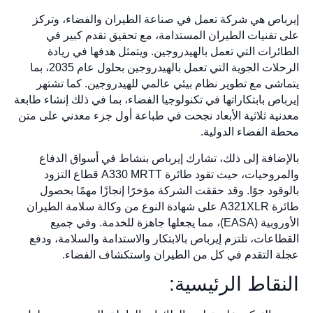
إيرباص هي شركة تعمل في صناعة الطيران والفضاء، وتركز
على تقنيات الطيران المستدامة، مع تحقيق تقدم كبير في
الطائرات التي تعمل بالهيدروجين. ويتمثل هدفها في ريادة
الرحلات الجوية التي تعمل بالهيدروجين بحلول عام 2035، بما
يتماشى مع تطوير نظام بيئي عالمي للهيدروجين. كما تشتهر
إيرباص بابتكاراتها في تكنولوجيا الفضاء، بما في ذلك إنشاء طابعة
معدنية ثلاثية الأبعاد نجحت في طباعة أول جزء معدني على متن
محطة الفضاء الدولية.
بالإضافة إلى ذلك، تشارك إيرباص بنشاط في أسواق الدفاع
والمروحيات، حيث تقود طائرة A330 MRTT قطاع التزود
بالوقود جوًا. وقد حققت الشركة مؤخرًا إنجازًا مهمًا بحصول
طائرة A321XLR على شهادة النوع من وكالة سلامة الطيران
الأوروبية (EASA)، مما يجعلها جاهزة للخدمة. وفي جميع
القطاعات، تلتزم إيرباص بالابتكار والاستدامة والسلامة، ودفع
عجلة التقدم في كل من الطيران واستكشاف الفضاء.
النقاط الرئيسية: