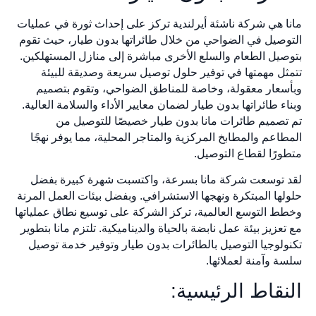
مانا هي شركة ناشئة أيرلندية تركز على إحداث ثورة في عمليات
التوصيل في الضواحي من خلال طائراتها بدون طيار، حيث تقوم
بتوصيل الطعام والسلع الأخرى مباشرة إلى منازل المستهلكين.
تتمثل مهمتها في توفير حلول توصيل سريعة وصديقة للبيئة
وبأسعار معقولة، وخاصة للمناطق الضواحي، وتقوم بتصميم
وبناء طائراتها بدون طيار لضمان معايير الأداء والسلامة العالية.
تم تصميم طائرات مانا بدون طيار خصيصًا للتوصيل من
المطاعم والمطابخ المركزية والمتاجر المحلية، مما يوفر نهجًا
متطورًا لقطاع التوصيل.
لقد توسعت شركة مانا بسرعة، واكتسبت شهرة كبيرة بفضل
حلولها المبتكرة ونهجها الاستشرافي. وبفضل بيئات العمل المرنة
وخطط التوسع العالمية، تركز الشركة على توسيع نطاق عملياتها
مع تعزيز بيئة عمل نابضة بالحياة والديناميكية. تلتزم مانا بتطوير
تكنولوجيا التوصيل بالطائرات بدون طيار وتوفير خدمة توصيل
سلسة وآمنة لعملائها.
النقاط الرئيسية: