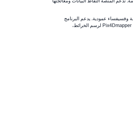
مة. تدعم المنصة التقاط البيانات ومعالجتها
قيقة وفسيفساء عمودية. يدعم البرنامج
مجموعة واسعة من نماذج الطائرات بدون طيار، ويمكن للمستخدمين الاختيار من بين حلول متخصصة مختلفة، مثل Pix4Dmapper لرسم الخرائط،