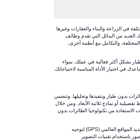
ختلفة في الزراعة والبناء والعقارات وغيرها
حيدة المتاحة في السوق. فهناك العديد من البدائل التي تقدم وظائف
المختلفة، والتكامل مع أنظمة أخرى،
تخدام الطائرات بدون طيار بشكل أكثر فعالية في عملك. سواء
 في اختيار الأداة المناسبة لاحتياجاتك.
رات بدون طيار وتنفيذها وتحليلها. وتتضمن
فصيلية أو نماذج ثلاثية الأبعاد. ومن خلال
الاستفادة من تكنولوجيا الطائرات بدون
إن المفهوم الأساسي وراء برامج رسم الخرائط باستخدام الطائرات بدون طيار ينطوي على استخدام بيانات نظام تحديد المواقع العالمي (GPS) لتوجيه
ور باستخدام تقنيات التصوير