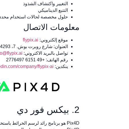
التغيير واكتشاف الشذوذ
التتبع الديناميكي
حلول مخصصة لحالات استخدام محدد
معلومات الاتصال
موقع إلكتروني:
flypix.ai
العنوان: شارع روبرت بوش. 7، 64293 دارمشتات، ألمانيا
تواصل بالبريد الاكتروني:
fo@flypix.ai
رقم الهاتف: +49 6151 2776497
ينكدين:
din.com/company/flypix-ai
2. بيكس فور دي
Pix4D هو برنامج رائد لرسم الخرائط باس