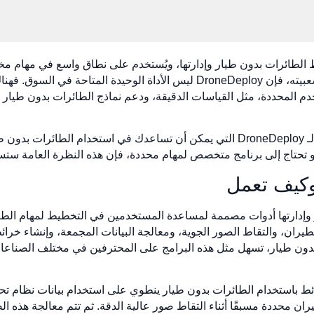
سم خرائط الطائرات بدون طيار وإدارتها، ويُستخدم على نطاق واسع في مهام م
من الصناعات. ومع ذلك، وعلى الرغم من شعبيته، فإن DroneDeploy ليس الأداة الو
خدم المحددة، مثل القياسات الدقيقة، ودعم نماذج الطائرات بدون طيار 
في هذه المقالة، سنستكشف أفضل البدائل لـ DroneDeploy التي يمكن أن تساعدك في اس
حتاج إلى برنامج متخصص لمهام محددة، فإن هذه النظرة العامة ستساعدك
وكيف تعمل
 وإدارتها أدوات مصممة لمساعدة المستخدمين في التخطيط لمهام الطائ
ران، والتقاط الصور الجوية، ومعالجة البيانات المجمعة، وإنشاء خرائط ت
دون طيار، تسهل مثل هذه البرامج على المحترفين في مختلف الصناعات 
محددة مسبقًا أثناء التقاط صور عالية الدقة. ثم تتم معالجة هذه الص