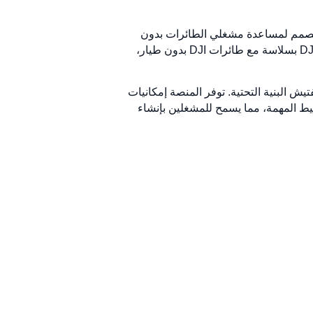
طائرات بدون طيار. وهو مصمم لمساعدة مشغلي الطائرات بدون
طيار في التخطيط لمهام الطيران، والتقاط البيانات، وإنشاء خرائط ثنائية الأبعاد ونماذج ثلاثية الأبعاد. يتكامل DJI Terra بسلاسة مع طائرات DJI بدون طيار،
 وتفتيش البنية التحتية. توفر المنصة إمكانيات
تيح للمستخدمين تصور البيانات أثناء جمعها. كما تقدم DJI Terra أدوات لتخطيط المهمة، مما يسمح للمشغلين بإنشاء