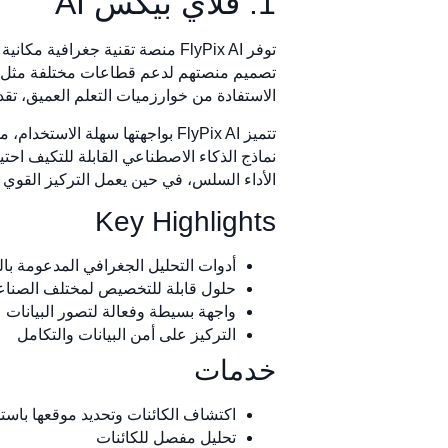
1. فلاي بيكس AI
توفر FlyPix AI منصة تقنية جغرا
تصميم منصتهم لدعم قطاعات مختلفة مثل الحك
الاستفادة من خوارزميات التعلم العميق، تقدم FlyPix AI تحليلات مفصلة تمكن المستخدمين من اتخاذ قرارات مستنيرة بناءً على بيانات جغرافية مكاني
تتميز FlyPix AI بواجهتها سهلة
نماذج الذكاء الاصطناعي القابلة للتكيف احت
الأداء السلس، في حين يعمل التركيز القوي ع
Key Highlights
أدوات التحليل الجغرافي المدعومة با
حلول قابلة للتخصيص لمختلف الصنا
واجهة بسيطة وفعالة لتصور البيانات
التركيز على أمن البيانات والتكامل
خدمات
اكتشاف الكائنات وتحديد موقعها باست
تحليل مفصل للكائنات