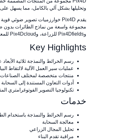
Pix4D مجموعة من المنتجات المصممة خصي
وتحليلها بشكل آلي بالكامل، مما يسهل على 
يقدم Pix4D خوارزميات تصوير ضوئي
وPix4Dfields للزراعة، وPix4Dcloud للمعالجة والتعاون المستندين إلى السحابة.
Key Highlights
رسم الخرائط والنمذجة ثلاثية الأبعاد ع
عمليات سير العمل الآلية لالتقاط البيا
منتجات متخصصة لمختلف الصناعات
أدوات التعاون المستندة إلى السحابة
تكنولوجيا التصوير الفوتوغرامتري الم
خدمات
رسم الخرائط والنمذجة باستخدام الط
معالجة السحابة
تحليل المجال الزراعي
مراقبة تقدم البناء