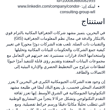
id=100083680082955
لينكد إن: www.linkedin.com/company/condor-
consulting-group-wll
استنتاج
في البحرين، يتميز مشهد شركات الجغرافيا المكانية بالتزام قوي
بالابتكار والدقة في مجال نظم المعلومات الجغرافية (GIS)
والتقنيات ذات الصلة. تلعب هذه الشركات دورًا محوريًا في تغيير
كيفية جمع الشركات والحكومات للبيانات المكانية وتحليلها
واستخدامها لاتخاذ قرارات مستنيرة. تعد خبرتهم في التعامل مع
مجموعات البيانات المعقدة وتقديم رؤى قابلة للتنفيذ أمرًا حيويًا
لقطاعات تتراوح من التخطيط الحضري والإدارة البيئية إلى
الاتصالات والطاقة.
إن وجود هذه الشركات الجيومكانية الكبرى في البحرين لا يعزز
الاقتصاد المحلي فحسب، بل يضع البلاد أيضًا في طليعة مشهد
التكنولوجيا الجيومكانية في الشرق الأوسط. إنها تعزز ثقافة
التقدم التكنولوجي وتشكل جزءًا لا يتجزأ من المشاريع الوطنية
التي تتطلب تحليلًا مكانيًا دقيقًا ورسم خرائط تفصيلية. ومع
استمرار نمو الطلب على الخبرة الجغرافية المكانية، من المتوقع