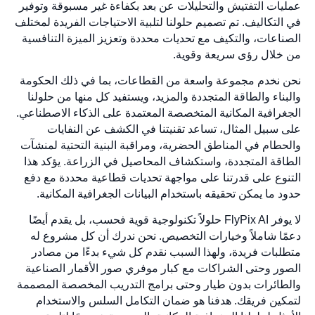
عمليات التفتيش والتحليلات عن بعد بكفاءة غير مسبوقة وتوفير
في التكاليف. تم تصميم حلولنا لتلبية الاحتياجات الفريدة لمختلف
الصناعات، والتكيف مع تحديات محددة وتعزيز الميزة التنافسية
من خلال رؤى سريعة وقوية.
نحن نخدم مجموعة واسعة من القطاعات، بما في ذلك الحكومة
والبناء والطاقة المتجددة والمزيد، ويستفيد كل منها من حلولنا
الجغرافية المكانية المتخصصة المعتمدة على الذكاء الاصطناعي.
على سبيل المثال، تساعد تقنيتنا في الكشف عن النفايات
والحطام في المناطق الحضرية، ومراقبة البنية التحتية لمنشآت
الطاقة المتجددة، واستكشاف المحاصيل في الزراعة. يؤكد هذا
التنوع على قدرتنا على مواجهة تحديات قطاعية محددة مع دفع
حدود ما يمكن تحقيقه باستخدام البيانات الجغرافية المكانية.
لا يوفر FlyPix AI حلولاً تكنولوجية قوية فحسب، بل يقدم أيضًا
دعمًا شاملاً وخيارات التخصيص. نحن ندرك أن كل مشروع له
متطلبات فريدة، ولهذا السبب نقدم كل شيء بدءًا من مصادر
الصور وحتى الشراكات مع كبار موفري صور الأقمار الصناعية
والطائرات بدون طيار وحتى برامج التدريب المخصصة المصممة
لتمكين فريقك. هدفنا هو ضمان التكامل السلس والاستخدام