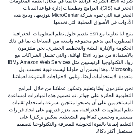
شركة Esri، الشركة الرائدة عالميًا في مجال أنظمة المعلومات
الجغرافية (GIS)، البرامج وتطبيقات إدارة قواعد البيانات
الجغرافية التي تقوم شركة MicroCenter بتوزيعها، ودمج هذه
الأدوات في الأسواق المحلية التي تخدمها.
يتيح لنا تعاوننا مع Esri تقديم حلول نظم المعلومات الجغرافية
المتطورة التي تدعم مجموعة واسعة من الصناعات بما في ذلك
الحكومة والإدارة البيئية والتخطيط الحضري. نحن ملتزمون
بالاستفادة من موارد Esri الهائلة، والتي تشمل الشراكات مع
رواد التكنولوجيا الرئيسيين مثل Amazon Web Services وIBM
وMicrosoft. وهذا يضمن أن حلولنا ليست قوية فحسب، بل
متعددة الاستخدامات أيضًا، وتلبي الاحتياجات المتنوعة لعملائنا.
نحن ملتزمون أيضًا بتعليم وتمكين عملائنا من خلال البرامج
التعليمية الحائزة على جوائز. تم تصميم هذه المبادرات لمساعدة
المستخدمين على أن يصبحوا منتجين بسرعة باستخدام تقنيات
نظم المعلومات الجغرافية، مما يعزز قدرتهم على اتخاذ قرارات
مستنيرة وتحسين كفاءاتهم التشغيلية. يعكس تركيزنا على
التعليم إيماننا بالقوة التحويلية للمعرفة والتكنولوجيا لتصميم
مستقبل أكثر ذكاءً.