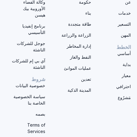
عن
حكومة
وكالة الفضاء
الأوروبية بيك
خدمات
بناء
هيسن
التسعير
طاقة متجددة
برنامج إنفيديا
التأسيسي
المهن
الزراعة والزراعة
جوجل للشركات
إدارة المخاطر
الخطط
الناشئة
أساسي
النفط والغاز
آي بي إم للشركات
بداية
الناشئة
عمليات الموانئ
معيار
تعدين
شروط
خصوصية البيانات
احترافي
المدينة الذكية
سياسة الخصوصية
مَشرُوع
الخاصة بنا
بصمه
Terms of
Services