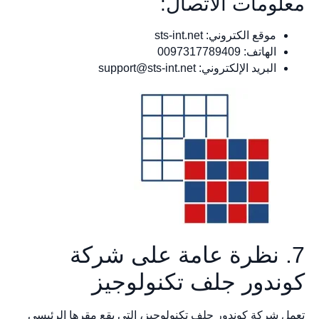
معلومات الاتصال:
موقع الكتروني: sts-int.net
الهاتف: 0097317789409
البريد الإلكتروني:
support@sts-int.net
7. نظرة عامة على شركة
كوندور جلف تكنولوجيز
تعمل شركة كوندور جلف تكنولوجيز، التي يقع مقرها الرئيسي