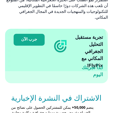
أن تلعب هذه الشركات دورًا حاسمًا في التطوير الإقليمي
للتكنولوجيات والمنهجيات الجديدة في المجال الجغرافي
المكاني.
تجربة مستقبل
جرب الآن
التحليل
الجغرافي
المكاني مع
FlyPix!
ابدأ تجربتك
اليوم
الاشتراك في النشرة الإخبارية
ينضم
50,000+
يمكن للمشتركين الحصول على نصائح من
الخبراء وعروض حصرية وموارد جغرافية مكانية مجانية.