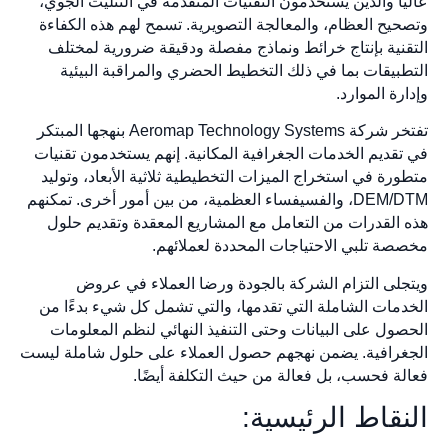
عالياً والذين يستخدمون التقنيات المتقدمة في التثليث الجوي،
وتصحيح العظام، والمعالجة التصويرية. تسمح لهم هذه الكفاءة
التقنية بإنتاج خرائط ونماذج مفصلة ودقيقة ضرورية لمختلف
التطبيقات بما في ذلك التخطيط الحضري والمراقبة البيئية
وإدارة الموارد.
تفتخر شركة Aeromap Technology Systems بنهجها المبتكر
في تقديم الخدمات الجغرافية المكانية. إنهم يستخدمون تقنيات
متطورة في استخراج الميزات التخطيطية ثلاثية الأبعاد، وتوليد
DEM/DTM، والفسيفساء العظمية، من بين أمور أخرى. تمكنهم
هذه القدرات من التعامل مع المشاريع المعقدة وتقديم حلول
مخصصة تلبي الاحتياجات المحددة لعملائهم.
ويتجلى التزام الشركة بالجودة ورضا العملاء في عروض
الخدمات الشاملة التي تقدمها، والتي تشمل كل شيء بدءًا من
الحصول على البيانات وحتى التنفيذ النهائي لنظم المعلومات
الجغرافية. يضمن نهجهم حصول العملاء على حلول شاملة ليست
فعالة فحسب، بل فعالة من حيث التكلفة أيضًا.
النقاط الرئيسية: