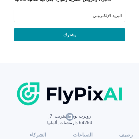
يشترك
روبرت بوش ستريت. 7,
64293 دارمشتات, ألمانيا
رصيف
الصناعات
الشركاء