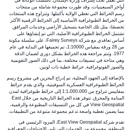
التي تعمل تحت إشراف وزارة الإسكان. تأسست الوكالة في
أواخر السبعينيات، وقد طورت مجموعة شاملة من منتجات
رسم الخرائط التي تغطي الولاية بأكملها. وتتراوح هذه المنتجات
من الخرائط الطبوغرافية الأساسية إلى الخرائط الرقمية الأكثر
تخصصًا، مثل تلك الخاصة بتسجيل الأراضي وخدمات المرافق.
تشتمل الخرائط الطبوغرافية الأصلية، التي تم إنشاؤها على
أساس تعاقدي مع شركة Fairey Surveys، على سلسلة مكونة
من 28 ورقة بمقياس 1:10000، تم تجميعها في البداية في عام
1977. وتتم مراجعة هذه الخرائط بشكل دوري لضمان الدقة
وهي متاحة في تنسيقات مختلفة، بما في ذلك الصور التقويمية
والصور الفوتوغرافية. خرائط خطية ذات لونين.
بالإضافة إلى الجهود المحلية، تم إدراج البحرين في مشروع رسم
الخرائط الطبوغرافية العسكرية السوفيتية، والذي يقدم خرائط
بمقاييس تتراوح من 1:1،000،000 إلى خرائط طبوغرافية لمدن
المنامة والمحرق. تتوفر هذه الخرائط التاريخية من خلال East
View Geospatial في كل من التنسيقات المطبوعة والرقمية،
مما يضمن تغطية واسعة تدعم مجموعة متنوعة من التطبيقات.
تقدم شركة East View Geospatial، المزود الرئيسي في
المنطقة، مجموعة من الخدمات التي تلبي الاحتياجات الجغرافية