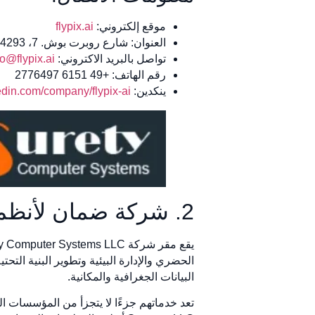
موقع إلكتروني:
flypix.ai
العنوان: شارع روبرت بوش. 7، 64293 دارمشتات، ألمانيا
تواصل بالبريد الاكتروني:
fo@flypix.ai
رقم الهاتف: +49 6151 2776497
ينكدين:
din.com/company/flypix-ai
2. شركة ضمان لأنظمة الكمبيوتر ذ.م.م
الحضري والإدارة البيئية وتطوير البنية الت
البيانات الجغرافية والمكانية.