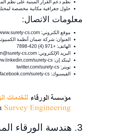
نظم دعم القرار المبنية على نظم الم
حلول جغرافية مكانية مخصصة لمختل
معلومات الاتصال:
موقع الكتروني: www.surety-cs.com
العنوان: شركة ضمان أنظمة الكمبيوتر ذ.م.م.، صندوق بريد 102729 مكتب 703، برج 
الهاتف: +971 (4) 420-7898
البريد الإلكتروني:
n@surety-cs.com
لينكد إن: www.linkedin.com/surety-cs
تويتر: twitter.com/surety-cs
الفيسبوك: www.facebook.com/surety-cs
3. هندسة الورقاء المساحية