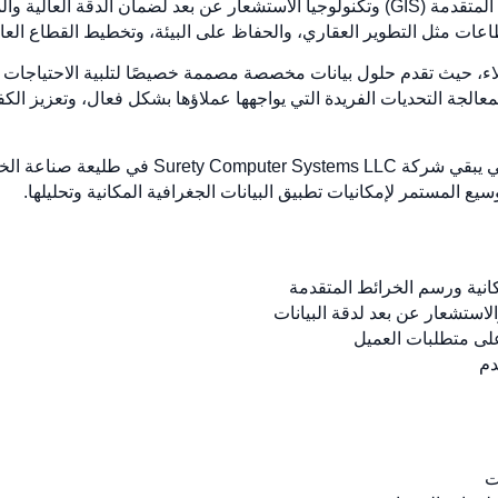
Systems LLC أنظمة المعلومات الجغرافية المتقدمة (GIS) وتكنولوجيا الاستشعار عن بعد لضم
عات مثل التطوير العقاري، والحفاظ على البيئة، وتخطيط القطاع العام
لاء، حيث تقدم حلول بيانات مخصصة مصممة خصيصًا لتلبية الاحتياجات
ركة Surety Computer Systems LLC بمعالجة التحديات الفريدة التي يواجهها عملاؤها بشكل فعال
الابتكار المستمر والالتزام بالتقدم التكنولوجي يبق
يع المستمر لإمكانيات تطبيق البيانات الجغرافية المكانية وتحليلها.
كانية ورسم الخرائط المتقدمة
لاستشعار عن بعد لدقة البيانات
لى متطلبات العميل
دم
ت