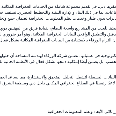
ها دبي، في تقديم مجموعة شاملة من الخدمات الجغرافية المكانية و
ات، بما في ذلك البناء والإدارة البيئية والتخطيط الحضري. تستفيد خ
الطائرات بدون طيار وخدمات نظم المعلومات الجغرافية لضمان جمع وتح
يذها للعديد من المشاريع واسعة النطاق، بقيادة فريق من المهنيين ذوي
دقيق والتطبيق الواقعي للبيانات الجغرافية المكانية، وهو أمر ضروري ل
 التزام الورقاء بالاستفادة من البيانات الجغرافية المكانية بشكل ف
ولوجية في عملياتها، تضمن شركة الورقاء لهندسة المساحة أن حلولها ال
 فحسب، بل يضمن أيضًا إمكانية دمجها بشكل فعال في الأنظمة الحالية ل
البيانات البسيطة لتشمل التحليل المتعمق والاستشارة، مما يساعد العم
لاعبًا رئيسيًا في القطاع الجغرافي المكاني داخل دبي ومنطقة الشرق 
ر ثلاثي الأبعاد ونظم المعلومات الجغرافية