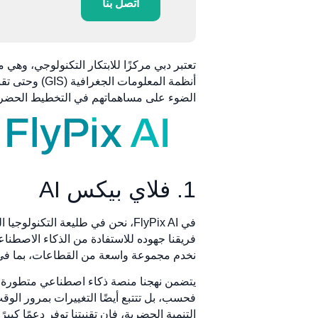
اتصل بنا
تعتبر دبي مركزًا للابتكار التكنولوجي، و
أنظمة المعلو
الضوء على مساهماتهم في التخطيط الحضري 
1. فلاي بيكس AI
في FlyPix AI، نحن في طليعة الت
فريقنا جهوده للاستفادة من الذكاء الاصطناع
نخدم مجموعة واسعة من القطاعات، بما في ذل
يتضمن نهجنا منصة ذكاء اصطناعي متطورة تتفو
فحسب، بل تتتبع أيضًا التغييرات بمرور الوقت
التنمية الحضرية، فإن تقنيتنا توفر دعمًا كبيرً