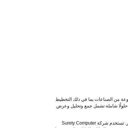
صصة لمجموعة متنوعة من الصناعات بما في ذلك التخطيط
قدم حلولًا شاملة تشمل جمع وتحليل وعرض
تعد خدماتهم جزءًا لا يتجزأ من المؤسسات التي تتطلب رسم خرائط دقيقة وتحليل البيانات لدعم عمليات صنع القرار. تستخدم شركة Surety Computer