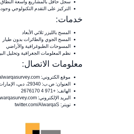
سجل حافل بالمشاريع واسعة النطاق
التركيز على التقدم التكنولوجي وجودة 
خدمات:
المسح بالليزر ثلاثي الأبعاد
المسح الجوي والطائرات بدون طيار
المسوحات الطبوغرافية والأراضي
نظم المعلومات الجغرافية وتحليل البيا
معلومات الاتصال:
موقع الكتروني: www.alwarqasurvey.com
العنوان: ص.ب: 29340، دبي، الإمارات العربية المتحدة
الهاتف: +971 4 2676170
البريد الإلكتروني:
lwarqasurvey.com
تويتر: twitter.com/AlwarqaS