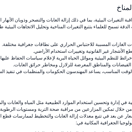
راقبة التغيرات البيئية، بما في ذلك إزالة الغابات والتصحر وذوبان الأنها
الدقة تسمح للعلماء بتتبع التغيرات المناخية وتحليل الاتجاهات البيئية
ات الغازات المسببة للاحتباس الحراري على نطاقات جغرافية مختلفة.
ع الأشجار غير القانونية وتغييرات استخدام الأراضي.
ائط للنظم البيئية وموائل الحياة البرية لإعلام سياسات الحفاظ عليها.
الفيضانات والمناطق المعرضة للزلازل ومخاطر حرائق الغابات.
لوقت المناسب، يساعد المهندسون الحكومات والمنظمات في تنفيذ السيا
همية في إدارة وتحسين استخدام الموارد الطبيعية مثل المياه والغابات وا
يقة من خلال تمكين المزارعين من مراقبة صحة التربة ومستويات الرطوبة
عار عن بعد في تتبع معدلات إزالة الغابات والتخطيط لممارسات قطع ا
لوجيا الجغرافية المكانية في: