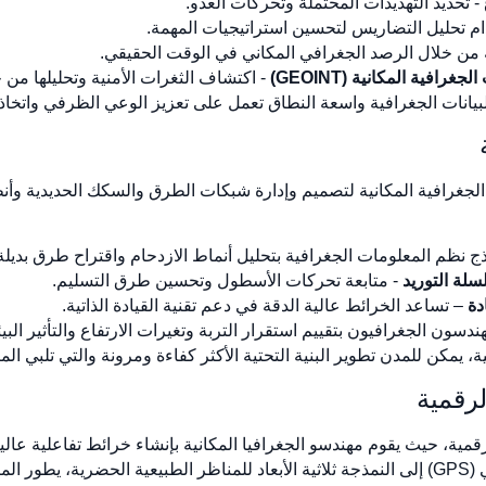
- تحديد التهديدات المحتملة وتحركات العدو.
م تحليل التضاريس لتحسين استراتيجيات المهمة.
ة من خلال الرصد الجغرافي المكاني في الوقت الحقيقي.
افية المكانية (GEOINT)
- اكتشاف الثغرات الأمنية وتحليلها من خل
انات الجغرافية واسعة النطاق تعمل على تعزيز الوعي الظرفي واتخاذ 
لجغرافية المكانية لتصميم وإدارة شبكات الطرق والسكك الحديدية وأنظم
ذج نظم المعلومات الجغرافية بتحليل أنماط الازدحام واقتراح طرق بديلة
لة التوريد
- متابعة تحركات الأسطول وتحسين طرق التسليم.
دة
– تساعد الخرائط عالية الدقة في دعم تقنية القيادة الذاتية.
ندسون الجغرافيون بتقييم استقرار التربة وتغيرات الارتفاع والتأثير الب
، يمكن للمدن تطوير البنية التحتية الأكثر كفاءة ومرونة والتي تلبي الم
مية، حيث يقوم مهندسو الجغرافيا المكانية بإنشاء خرائط تفاعلية عال
جوجل والملاحة بنظام تحديد المواقع العالمي (GPS) إلى النمذجة ثلاثية الأبعاد للمناظر الطبيع