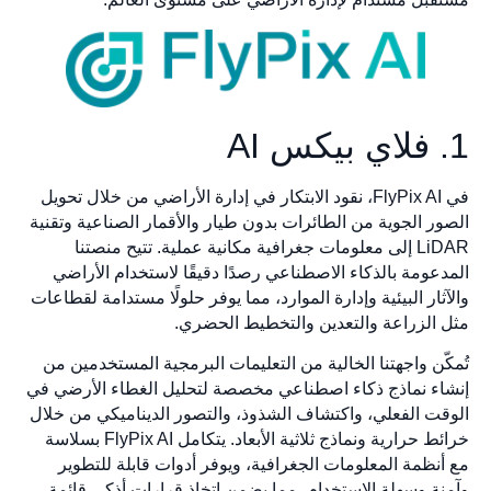
1. فلاي بيكس AI
في FlyPix AI، نقود الابتكار في إدارة الأراضي من خلال تحويل
الصور الجوية من الطائرات بدون طيار والأقمار الصناعية وتقنية
LiDAR إلى معلومات جغرافية مكانية عملية. تتيح منصتنا
المدعومة بالذكاء الاصطناعي رصدًا دقيقًا لاستخدام الأراضي
والآثار البيئية وإدارة الموارد، مما يوفر حلولًا مستدامة لقطاعات
مثل الزراعة والتعدين والتخطيط الحضري.
تُمكّن واجهتنا الخالية من التعليمات البرمجية المستخدمين من
إنشاء نماذج ذكاء اصطناعي مخصصة لتحليل الغطاء الأرضي في
الوقت الفعلي، واكتشاف الشذوذ، والتصور الديناميكي من خلال
خرائط حرارية ونماذج ثلاثية الأبعاد. يتكامل FlyPix AI بسلاسة
مع أنظمة المعلومات الجغرافية، ويوفر أدوات قابلة للتطوير
وآمنة وسهلة الاستخدام، مما يضمن اتخاذ قرارات أذكى قائمة