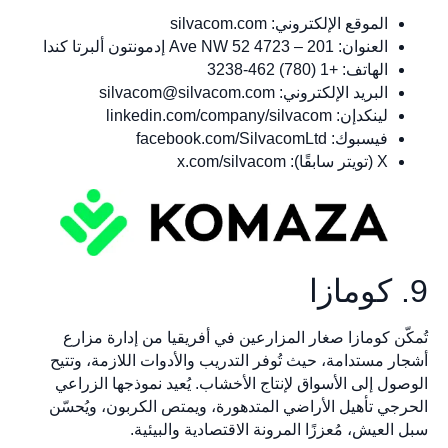
الموقع الإلكتروني: silvacom.com
العنوان: 201 – 4723 52 Ave NW إدمونتون ألبرتا كندا
الهاتف: +1 (780) 462-3238
البريد الإلكتروني:
silvacom@silvacom.com
لينكدإن: linkedin.com/company/silvacom
فيسبوك: facebook.com/SilvacomLtd
X (تويتر سابقًا): x.com/silvacom
9. كومازا
تُمكّن كومازا صغار المزارعين في أفريقيا من إدارة مزارع
أشجار مستدامة، حيث تُوفر التدريب والأدوات اللازمة، وتتيح
الوصول إلى الأسواق لإنتاج الأخشاب. يُعيد نموذجها الزراعي
الحرجي تأهيل الأراضي المتدهورة، ويمتص الكربون، ويُحسّن
سبل العيش، مُعززًا المرونة الاقتصادية والبيئية.