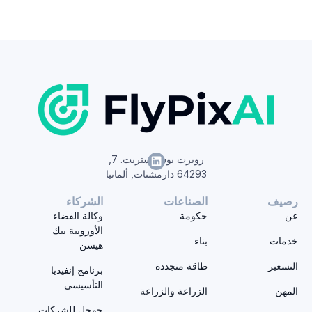
روبرت بوش ستريت. 7,
64293 دارمشتات, ألمانيا
رصيف
الصناعات
الشركاء
عن
حكومة
وكالة الفضاء
الأوروبية بيك
خدمات
بناء
هيسن
التسعير
طاقة متجددة
برنامج إنفيديا
التأسيسي
المهن
الزراعة والزراعة
جوجل للشركات