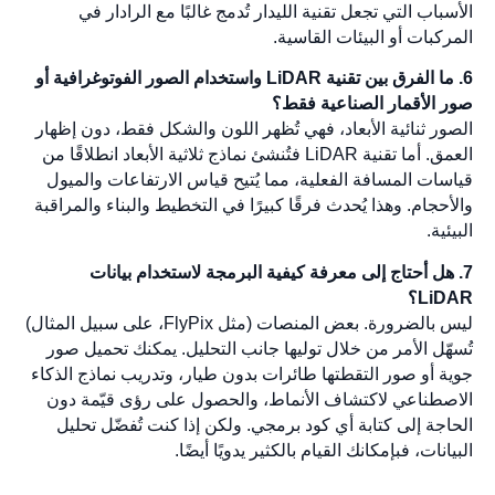
الأسباب التي تجعل تقنية الليدار تُدمج غالبًا مع الرادار في
المركبات أو البيئات القاسية.
6. ما الفرق بين تقنية LiDAR واستخدام الصور الفوتوغرافية أو
صور الأقمار الصناعية فقط؟
الصور ثنائية الأبعاد، فهي تُظهر اللون والشكل فقط، دون إظهار
العمق. أما تقنية LiDAR فتُنشئ نماذج ثلاثية الأبعاد انطلاقًا من
قياسات المسافة الفعلية، مما يُتيح قياس الارتفاعات والميول
والأحجام. وهذا يُحدث فرقًا كبيرًا في التخطيط والبناء والمراقبة
البيئية.
7. هل أحتاج إلى معرفة كيفية البرمجة لاستخدام بيانات
LiDAR؟
ليس بالضرورة. بعض المنصات (مثل FlyPix، على سبيل المثال)
تُسهّل الأمر من خلال توليها جانب التحليل. يمكنك تحميل صور
جوية أو صور التقطتها طائرات بدون طيار، وتدريب نماذج الذكاء
الاصطناعي لاكتشاف الأنماط، والحصول على رؤى قيّمة دون
الحاجة إلى كتابة أي كود برمجي. ولكن إذا كنت تُفضّل تحليل
البيانات، فبإمكانك القيام بالكثير يدويًا أيضًا.