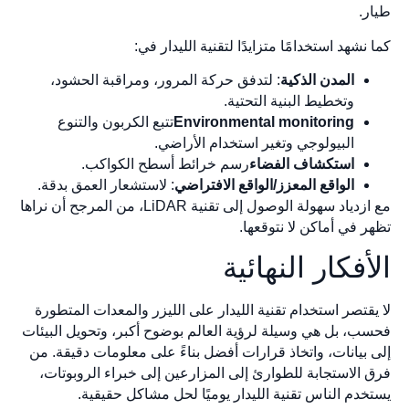
طيار.
كما نشهد استخدامًا متزايدًا لتقنية الليدار في:
المدن الذكية
: لتدفق حركة المرور، ومراقبة الحشود،
وتخطيط البنية التحتية.
Environmental monitoring
تتبع الكربون والتنوع
البيولوجي وتغير استخدام الأراضي.
استكشاف الفضاء
رسم خرائط أسطح الكواكب.
الواقع المعزز/الواقع الافتراضي
: لاستشعار العمق بدقة.
مع ازدياد سهولة الوصول إلى تقنية LiDAR، من المرجح أن نراها
تظهر في أماكن لا نتوقعها.
الأفكار النهائية
لا يقتصر استخدام تقنية الليدار على الليزر والمعدات المتطورة
فحسب، بل هي وسيلة لرؤية العالم بوضوح أكبر، وتحويل البيئات
إلى بيانات، واتخاذ قرارات أفضل بناءً على معلومات دقيقة. من
فرق الاستجابة للطوارئ إلى المزارعين إلى خبراء الروبوتات،
يستخدم الناس تقنية الليدار يوميًا لحل مشاكل حقيقية.