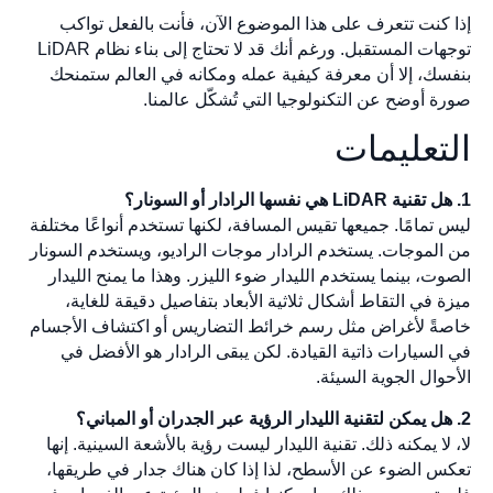
إذا كنت تتعرف على هذا الموضوع الآن، فأنت بالفعل تواكب
توجهات المستقبل. ورغم أنك قد لا تحتاج إلى بناء نظام LiDAR
بنفسك، إلا أن معرفة كيفية عمله ومكانه في العالم ستمنحك
صورة أوضح عن التكنولوجيا التي تُشكّل عالمنا.
التعليمات
1. هل تقنية LiDAR هي نفسها الرادار أو السونار؟
ليس تمامًا. جميعها تقيس المسافة، لكنها تستخدم أنواعًا مختلفة
من الموجات. يستخدم الرادار موجات الراديو، ويستخدم السونار
الصوت، بينما يستخدم الليدار ضوء الليزر. وهذا ما يمنح الليدار
ميزة في التقاط أشكال ثلاثية الأبعاد بتفاصيل دقيقة للغاية،
خاصةً لأغراض مثل رسم خرائط التضاريس أو اكتشاف الأجسام
في السيارات ذاتية القيادة. لكن يبقى الرادار هو الأفضل في
الأحوال الجوية السيئة.
2. هل يمكن لتقنية الليدار الرؤية عبر الجدران أو المباني؟
لا، لا يمكنه ذلك. تقنية الليدار ليست رؤية بالأشعة السينية. إنها
تعكس الضوء عن الأسطح، لذا إذا كان هناك جدار في طريقها،