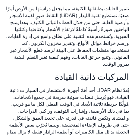
تتميز الغابات بطبقاتها الكثيفة، مما يجعل دراستها من الأرض أمرًا
صعبًا. تستطيع تقنية الليدار (LiDAR) التقاط صورٍ لقمة الأشجار
وأرضية الغابة، حتى من خلال الغطاء النباتي الكثيف. وهذا يمنح
الباحثين صورةً رأسيةً كاملةً لارتفاع الأشجار وكثافتها وكتلتها
الحيوية. وتُستخدم هذه التقنية على نطاق واسع في إدارة الغابات،
ورسم خرائط موائل الأنواع، وتقدير مخزون الكربون. كما
تستخدمها منظمات الحفاظ على البيئة لرصد قطع الأشجار غير
القانوني، وتتبع حرائق الغابات، وفهم كيفية تغير النظم البيئية
بمرور الوقت.
المركبات ذاتية القيادة
يُعدّ نظام LiDAR أحد أهمّ أجهزة الاستشعار في السيارات ذاتية
القيادة. فهو يُرسل نبضات ضوئية سريعة في جميع الاتجاهات،
مُولّدًا خريطة ثلاثية الأبعاد في الوقت الفعلي لكل ما هو قريب،
بما في ذلك الأرصفة، وإشارات التوقف، وراكبي الدراجات،
والمشاة. وتكمن فائدته في قدرته على تحديد العمق والشكل،
حتى في ظروف الإضاءة المنخفضة. وبينما تُجرّب بعض الأنظمة
الحديثة بدائل مثل الكاميرات أو أنظمة الرادار فقط، لا يزال نظام