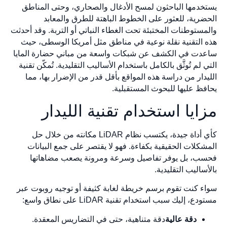
يستخدمها الباحثون لمسح الأدغال والصحاري، وحتى المناطق
الحضرية، للعثور على الخطوط الباهتة للطرق والمعابد
والمستوطنات المختبئة تحت الغطاء النباتي أو التربة. وقد أحدثت
هذه التقنية نقلة نوعية في مناطق مثل أمريكا الوسطى، حيث
ساعدت في الكشف عن شبكات واسعة من مباني حضارة المايا
التي لم تُوثَّق بالكامل باستخدام الأساليب التقليدية. تُمكّن تقنية
الليدار من دراسة هذه المواقع بأقل قدر من الإضرار بها، مما
يحافظ عليها للبحوث المستقبلية.
مزايا استخدام تقنية الليدار
كأي أداة جيدة، يكتسب نظام LiDAR مكانته من خلال حل
المشكلات الحقيقية بكفاءة. فهو لا يقتصر على جمع البيانات
فحسب، بل يوفر تفاصيل وسرعة ومرونة يصعب مضاهاتها
بالأساليب التقليدية.
سواء كنت تقوم برسم خريطة لغابة كثيفة أو توجيه روبوت عبر
مستودع، إليك سبب استخدام تقنية LiDAR على نطاق واسع:
دقة عالية
دقة متناهية، حتى في التضاريس المعقدة.