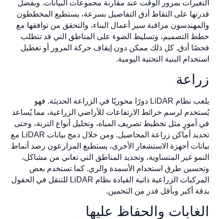
التغيرات بمرور الوقت عند مقارنة مجموعات البيانات. وبفضل
قدرتها على التقاط أدق التفاصيل بسرعة، يستطيع المخططون
والمهندسون مراقبة سير أعمال البناء، والتحقق من توافقها مع
خطط التصميم، وتسليط الضوء على المناطق التي قد تتطلب
فحصًا أدق. كل ذلك ممكن دون إيقاف حركة المرور أو تعطيل
استخدام البنية التحتية اليومية.
زراعة
يلعب نظام LiDAR دورًا محوريًا في الزراعة الحديثة. فهو
يُستخدم لرسم خرائط الارتفاعات للأراضي الزراعية، مما يُساعد
في أمورٍ مثل تخطيط تصريف المياه، وتحليل أنواع التربة، وحتى
تحديد أماكن زراعة المحاصيل. ومن خلال دمج بيانات LiDAR مع
بيانات أجهزة الاستشعار الأخرى، يستطيع المزارعون رصد أنماط
النمو غير المتساوية، وتحديد المناطق التي تعاني من مشاكل،
وتحسين طرق استخدام الأسمدة والري. كما تستخدم بعض
المركبات الزراعية ذاتية القيادة نظام LiDAR للتنقل في الحقول
بدقة أكبر وبأقل قدر من التخمين.
الغابات والحفاظ عليها