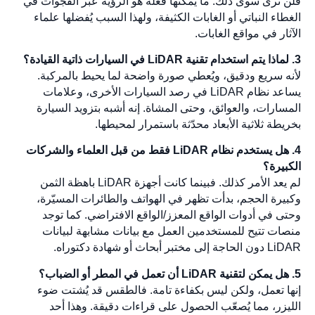
فلن ترى سوى ذلك. ما يمكنها فعله هو الرؤية عبر الفجوات في
الغطاء النباتي أو الغابات الكثيفة، ولهذا السبب يُفضلها علماء
الآثار في مواقع الغابات.
3. لماذا يتم استخدام تقنية LiDAR في السيارات ذاتية القيادة؟
لأنه سريع ودقيق، ويُعطي صورة واضحة لما يحيط بالمركبة.
يساعد نظام LiDAR في رصد السيارات الأخرى، وعلامات
المسارات، والعوائق، وحتى المشاة. إنه أشبه بتزويد السيارة
بخريطة ثلاثية الأبعاد محدّثة باستمرار لمحيطها.
4. هل يستخدم نظام LiDAR فقط من قبل العلماء والشركات
الكبيرة؟
لم يعد الأمر كذلك. فبينما كانت أجهزة LiDAR باهظة الثمن
وكبيرة الحجم، بدأت تظهر في الهواتف والطائرات المسيّرة،
وحتى في أدوات الواقع المعزز/الواقع الافتراضي. كما توجد
منصات تتيح للمستخدمين العمل مع بيانات مشابهة لبيانات
LiDAR دون الحاجة إلى مختبر أبحاث أو شهادة دكتوراه.
5. هل يمكن لتقنية LiDAR أن تعمل في المطر أو الضباب؟
إنها تعمل، ولكن ليس بكفاءة تامة. فالطقس قد يُشتت ضوء
الليزر، مما يُصعّب الحصول على قراءات دقيقة. وهذا أحد