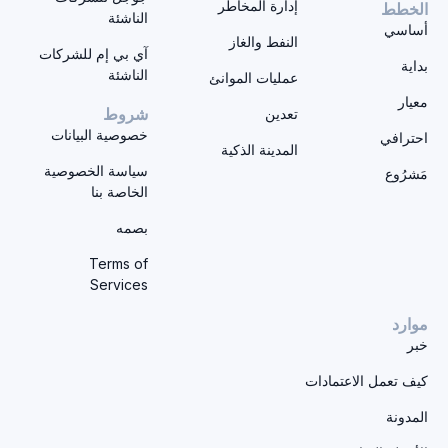
إدارة المخاطر
الخطط
الناشئة
أساسي
النفط والغاز
آي بي إم للشركات
بداية
الناشئة
عمليات الموانئ
معيار
تعدين
شروط
خصوصية البيانات
احترافي
المدينة الذكية
سياسة الخصوصية
مَشرُوع
الخاصة بنا
بصمه
Terms of
Services
موارد
خبر
كيف تعمل الاعتمادات
المدونة