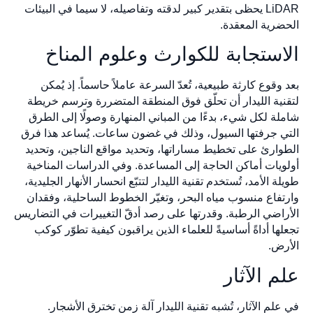
LiDAR يحظى بتقدير كبير لدقته وتفاصيله، لا سيما في البيئات
الحضرية المعقدة.
الاستجابة للكوارث وعلوم المناخ
بعد وقوع كارثة طبيعية، تُعدّ السرعة عاملاً حاسماً. إذ يُمكن
لتقنية الليدار أن تحلّق فوق المنطقة المتضررة وترسم خريطة
شاملة لكل شيء، بدءًا من المباني المنهارة وصولًا إلى الطرق
التي جرفتها السيول، وذلك في غضون ساعات. يُساعد هذا فرق
الطوارئ على تخطيط مساراتها، وتحديد مواقع الناجين، وتحديد
أولويات أماكن الحاجة إلى المساعدة. وفي الدراسات المناخية
طويلة الأمد، تُستخدم تقنية الليدار لتتبّع انحسار الأنهار الجليدية،
وارتفاع منسوب مياه البحر، وتغيّر الخطوط الساحلية، وفقدان
الأراضي الرطبة. وقدرتها على رصد أدقّ التغييرات في التضاريس
تجعلها أداةً أساسيةً للعلماء الذين يراقبون كيفية تطوّر كوكب
الأرض.
علم الآثار
في علم الآثار، تُشبه تقنية الليدار آلة زمن تخترق الأشجار.