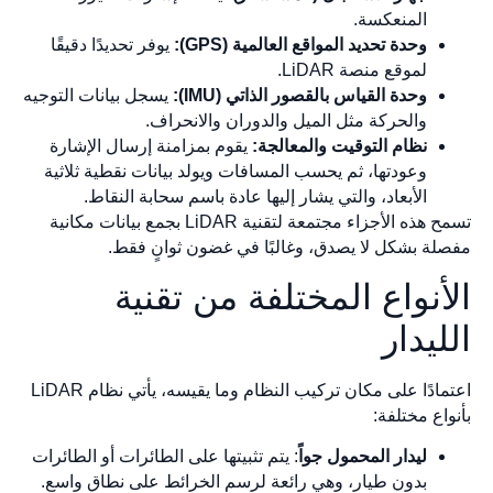
المنعكسة.
وحدة تحديد المواقع العالمية (GPS):
يوفر تحديدًا دقيقًا
لموقع منصة LiDAR.
وحدة القياس بالقصور الذاتي (IMU):
يسجل بيانات التوجيه
والحركة مثل الميل والدوران والانحراف.
نظام التوقيت والمعالجة:
يقوم بمزامنة إرسال الإشارة
وعودتها، ثم يحسب المسافات ويولد بيانات نقطية ثلاثية
الأبعاد، والتي يشار إليها عادة باسم سحابة النقاط.
تسمح هذه الأجزاء مجتمعة لتقنية LiDAR بجمع بيانات مكانية
مفصلة بشكل لا يصدق، وغالبًا في غضون ثوانٍ فقط.
الأنواع المختلفة من تقنية
الليدار
اعتمادًا على مكان تركيب النظام وما يقيسه، يأتي نظام LiDAR
بأنواع مختلفة:
ليدار المحمول جواً
: يتم تثبيتها على الطائرات أو الطائرات
بدون طيار، وهي رائعة لرسم الخرائط على نطاق واسع.