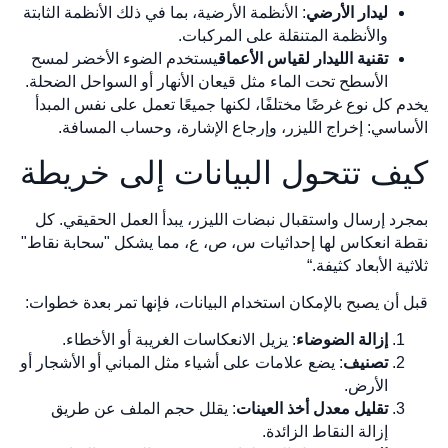
ليدار الأرضي
: الأنظمة الأرضية، بما في ذلك الأنظمة الثابتة
والأنظمة المتنقلة على المركبات.
تقنية الليدار لقياس الأعماق
يستخدم الضوء الأخضر لمسح
الأسطح تحت الماء مثل قيعان الأنهار أو السواحل الضحلة.
يخدم كل نوع غرضًا مختلفًا، لكنها جميعًا تعمل على نفس المبدأ
الأساسي: إخراج الليزر، وإرجاع الإشارة، وحساب المسافة.
كيف تتحول البيانات إلى خريطة
بمجرد إرسال واستقبال نبضات الليزر، يبدأ العمل الحقيقي. كل
نقطة انعكاس لها إحداثيات س، ص، ع، مما يشكل "سحابة نقاط"
ثلاثية الأبعاد كثيفة.“
قبل أن يصبح بالإمكان استخدام البيانات، فإنها تمر بعدة خطوات:
إزالة الضوضاء
: يزيل الانعكاسات الغريبة أو الأخطاء.
تصنيف
: يضع علامات على أشياء مثل المباني أو الأشجار أو
الأرض.
تقليل معدل أخذ العينات
: يقلل حجم الملف عن طريق
إزالة النقاط الزائدة.