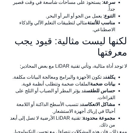
سرعة
: يستحوذ على مساحات شاسعة في وقت قصير
جداً.
التنوع
: يعمل من الجو أو البر أو البحر.
مناسب للأتمتة
مثالي لتطبيقات التعلم الآلي والذكاء
الاصطناعي.
لكنها ليست مثالية: قيود يجب
معرفتها
لا توجد أداة مثالية، وتأتي تقنية LiDAR مع بعض المحاذير:
يكلف
قد تكون الأجهزة والبرامج ومعالجة البيانات مكلفة.
بيانات ضخمة
الملفات ضخمة وتتطلب أنظمة قوية.
حساس للطقس
قد يؤثر المطر أو الضباب أو الثلج على
القراءات.
مشاكل الانعكاس
قد تتسبب الأسطح الداكنة أو اللامعة
أحيانًا في إرباك أجهزة الاستشعار.
مجموعة محدودة
: تقنية LiDAR الأرضية لا تصل إلى أبعد
من ذلك.
ومع ذلك، فإن هذه المشكلات تتضاءل مع تحسن التكنولوجيا.