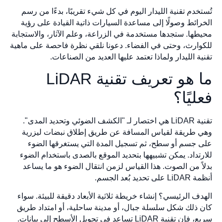
تُستخدم تقنية الليدار اليوم في كل شيء تقريبًا، بدءًا من رسم
الخرائط وصولًا إلى مساعدة السيارات ذاتية القيادة على رؤية
محيطها. ستجدها مستخدمة في الزراعة، وعلم الآثار، والاستجابة
للكوارث، وحتى في الفضاء. دعونا نلقي نظرة فاحصة على ماهية
تقنية الليدار ولماذا تعتمد عليها العديد من الصناعات.
ما هو تعريف تقنية LiDAR
فعليًا؟
تقنية LiDAR هي اختصار لـ "الكشف الضوئي وتحديد المدى".
وهي طريقة لقياس المسافة عن طريق إطلاق نبضات ليزرية
على جسم أو سطح، ثم تسجيل المدة التي يستغرقها الضوء
للارتداد. يمكن تشبيهها بتحديد الموقع بالصدى باستخدام الضوء
بدلاً من الصوت. هذا القياس لزمن انتقال الضوء هو ما يساعد
أنظمة LiDAR على تحديد بُعد الجسم.
الهدف الرئيسي؟ إنشاء خريطة ثلاثية الأبعاد دقيقة للبيئة. سواء
كان ذلك شكل سلسلة جبال، أو مدينة ساحلية، أو امتداد طريق
سريع، فإن تقنية LiDAR تساعد في تحويل الأسطح إلى بيانات.