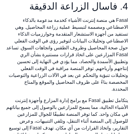
Fasal هي منصة إنترنت الأشياء كخدمة مدعومة بالذكاء
صطناعي ومصممة لتبسيط عملية زراعة المحاصيل. وهي
فيد من أجهزة الاستشعار المتقدمة وخوارزميات الذكاء
صطناعي وتحليلات البيانات لتوفير رؤى في الوقت الفعلي
 صحة المحاصيل وظروف الطقس واتجاهات السوق. تساعد
Fasal المزارعين على اتخاذ قرارات مستنيرة بشأن الري
بيق الأسمدة والحصاد، مما يؤدي في النهاية إلى تحسين
اجهم وأرباحهم. توفر المنصة مراقبة في الوقت الفعلي
ليلات تنبؤية والتحكم عن بعد في الآلات الزراعية والتوصيات
خصصة بناءً على ظروف المحاصيل والموقع والمناخ
حددة.
يتكامل تطبيق Fasal مع برامج إدارة المزارع وأجهزة إنترنت
شياء الحالية، مما يسمح للمزارعين بالوصول إلى جميع بياناتهم
مكان واحد. كما توفر المنصة تطبيقًا للجوال للمزارعين
صول إلى المنصة أثناء التنقل، وتلقي التنبيهات، وعرض
التقارير، واتخاذ القرارات من أي مكان. تهدف Fasal إلى توسيع