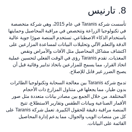
تأسست شركة Taranis في عام 2015، وهي شركة متخصصة
تكنولوجيا الزراعة وتتخصص في مراقبة المحاصيل وحمايتها
تخدام الذكاء الاصطناعي. تستخدم المنصة صورًا جوية عالية
قة والتعلم الآلي وتحليلات البيانات لمساعدة المزارعين على
شاف مشاكل المحاصيل مثل الآفات والأمراض ونقص
المغذيات. تقدم Taranis رؤى في الوقت الفعلي لتحسين عملية
ذ القرار، مما يسمح للمزارعين باتخاذ تدابير وقائية قبل أن
ح الضرر غير قابل للإصلاح.
تدمج شركة Taranis بين معالجة السحابة وتكنولوجيا الطائرات
ن طيار، مما يجعلها في متناول المزارع ذات الأحجام
ختلفة. من خلال الجمع بين مصادر بيانات متعددة مثل صور
مار الصناعية وبيانات الطقس وتقارير الاستطلاع، تتيح
المنصة مراقبة دقيقة للحقول الكبيرة. تعمل شركة Taranis على
من منصات الويب والجوال، مما يدعم إدارة المحاصيل
ئمة على البيانات.