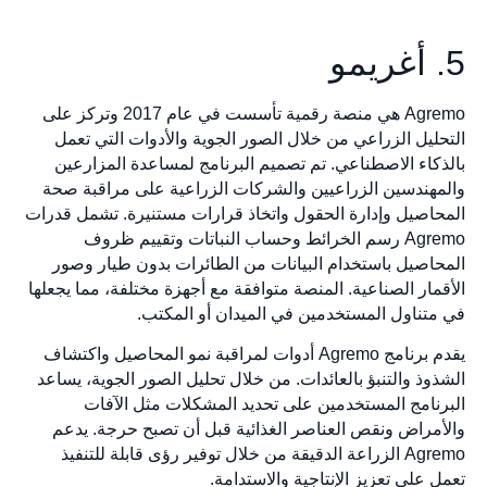
Agremo هي منصة رقمية تأسست في عام 2017 وتركز على
حليل الزراعي من خلال الصور الجوية والأدوات التي تعمل
ذكاء الاصطناعي. تم تصميم البرنامج لمساعدة المزارعين
مهندسين الزراعيين والشركات الزراعية على مراقبة صحة
حاصيل وإدارة الحقول واتخاذ قرارات مستنيرة. تشمل قدرات
Agremo رسم الخرائط وحساب النباتات وتقييم ظروف
حاصيل باستخدام البيانات من الطائرات بدون طيار وصور
قمار الصناعية. المنصة متوافقة مع أجهزة مختلفة، مما يجعلها
متناول المستخدمين في الميدان أو المكتب.
يقدم برنامج Agremo أدوات لمراقبة نمو المحاصيل واكتشاف
ذوذ والتنبؤ بالعائدات. من خلال تحليل الصور الجوية، يساعد
رنامج المستخدمين على تحديد المشكلات مثل الآفات
أمراض ونقص العناصر الغذائية قبل أن تصبح حرجة. يدعم
Agremo الزراعة الدقيقة من خلال توفير رؤى قابلة للتنفيذ
 على تعزيز الإنتاجية والاستدامة.