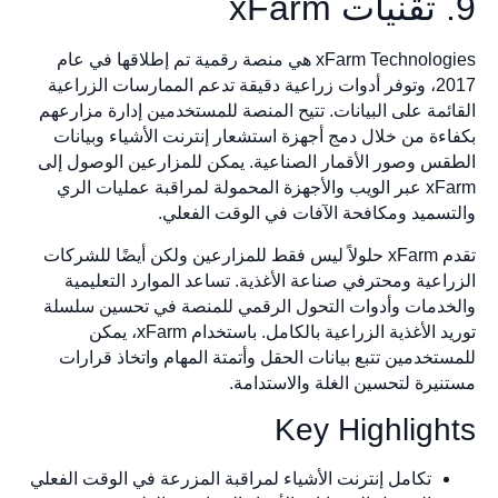
xFarm Technologies هي منصة رقمية تم إطلاقها في عام
2017، وتوفر أدوات زراعية دقيقة تدعم الممارسات الزراعية
ائمة على البيانات. تتيح المنصة للمستخدمين إدارة مزارعهم
اءة من خلال دمج أجهزة استشعار إنترنت الأشياء وبيانات
قس وصور الأقمار الصناعية. يمكن للمزارعين الوصول إلى
xFarm عبر الويب والأجهزة المحمولة لمراقبة عمليات الري
تسميد ومكافحة الآفات في الوقت الفعلي.
تقدم xFarm حلولاً ليس فقط للمزارعين ولكن أيضًا للشركات
راعية ومحترفي صناعة الأغذية. تساعد الموارد التعليمية
خدمات وأدوات التحول الرقمي للمنصة في تحسين سلسلة
توريد الأغذية الزراعية بالكامل. باستخدام xFarm، يمكن
ستخدمين تتبع بيانات الحقل وأتمتة المهام واتخاذ قرارات
نيرة لتحسين الغلة والاستدامة.
Key Highligh
تكامل إنترنت الأشياء لمراقبة المزرعة في الوقت الفعلي