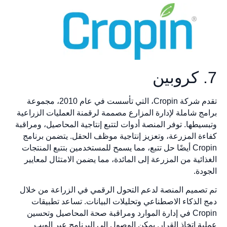
تقدم شركة Cropin، التي تأسست في عام 2010، مجموعة
مج شاملة لإدارة المزارع مصممة لرقمنة العمليات الزراعية
سيطها. توفر المنصة أدوات لتتبع إنتاجية المحاصيل، ومراقبة
ءة المزرعة، وتعزيز إنتاجية موظف الحقل. يتضمن برنامج
Cropin أيضًا حل تتبع، مما يسمح للمستخدمين بتتبع المنتجات
ائية من المزرعة إلى المائدة، مما يضمن الامتثال لمعايير
دة.
تصميم المنصة لدعم التحول الرقمي في الزراعة من خلال
 الذكاء الاصطناعي وتحليلات البيانات. تساعد تطبيقات
Cropin في إدارة الموارد ومراقبة صحة المحاصيل وتحسين
ية اتخاذ القرار. يمكن الوصول إلى البرنامج عبر الويب