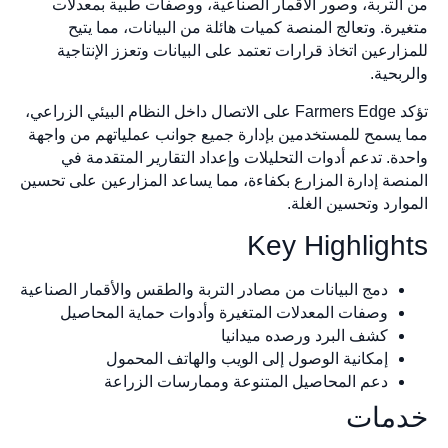
التربة، وصور الأقمار الصناعية، ووصفات طبية بمعدلات
رة. وتعالج المنصة كميات هائلة من البيانات، مما يتيح
ارعين اتخاذ قرارات تعتمد على البيانات وتعزز الإنتاجية
ربحية.
تؤكد Farmers Edge على الاتصال داخل النظام البيئي الزراعي،
 يسمح للمستخدمين بإدارة جميع جوانب عملياتهم من واجهة
دة. تدعم أدوات التحليلات وإعداد التقارير المتقدمة في
نصة إدارة المزارع بكفاءة، مما يساعد المزارعين على تحسين
وارد وتحسين الغلة.
Key Highligh
دمج البيانات من مصادر التربة والطقس والأقمار الصناعية
وصفات المعدلات المتغيرة وأدوات حماية المحاصيل
كشف البرد ورصده ميدانيا
إمكانية الوصول إلى الويب والهاتف المحمول
دعم المحاصيل المتنوعة وممارسات الزراعة
مات