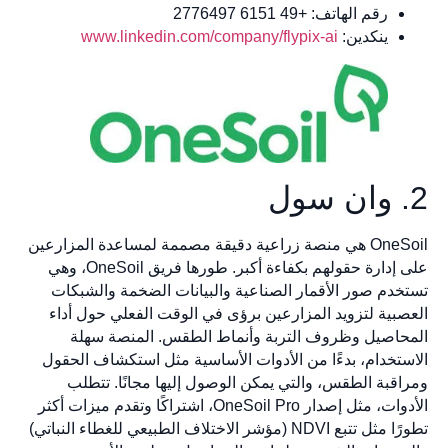
رقم الهاتف: +49 6151 2776497
ينكدين:
www.linkedin.com/company/flypix-ai
OneSoil هي منصة زراعية دقيقة مصممة لمساعدة المزارعين
على إدارة حقولهم بكفاءة أكبر. طورها فريق OneSoil، وهي
خدم صور الأقمار الصناعية والبيانات الضخمة والشبكات
صبية لتزويد المزارعين برؤى في الوقت الفعلي حول أداء
حاصيل وظروف التربة وأنماط الطقس. المنصة سهلة
ستخدام، بدءًا من الأدوات الأساسية مثل استكشاف الحقول
اقبة الطقس، والتي يمكن الوصول إليها مجانًا. تتطلب
الأدوات، مثل إصدار OneSoil Pro، اشتراكًا وتقدم ميزات أكثر
تطورًا مثل تتبع NDVI (مؤشر الاختلاف الطبيعي للغطاء النباتي)