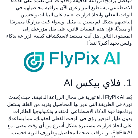
ضل برامج الزراعة الدقيقة والأدوات التي تعتمد على الذكاء
صطناعي، يستطيع المزارعون الآن مراقبة محاصيلهم في
قت الفعلي واتخاذ قرارات تعتمد على البيانات وتحسين
اجيتهم بشكل لم يسبق له مثيل. وسواء كنت مزارعًا متمرسًا
مبتدئًا، فإن هذه التقنيات قادرة على نقل مزرعتك إلى
ستوى التالي. هل أنت مستعد لاستكشاف كيفية الزراعة بذكاء
 بجهد أكبر؟ لنبدأ!
يُعد FlyPix AI أداة ثورية في مجال الزراعة الدقيقة، حيث يُحدث
ة في الطريقة التي ندير بها المحاصيل ونزيد من الغلة. يستغل
امجنا قوة الذكاء الاصطناعي المتقدم وتكنولوجيا الطائرات
ن طيار لتوفير رؤى في الوقت الفعلي لحقولك، مما يساعدك
 اتخاذ قرارات مستنيرة بشكل أسرع من أي وقت مضى. مع
FlyPix AI، لن تراقب صحة المحاصيل وظروف التربة فحسب،