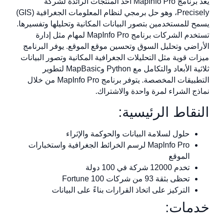
يعد برنامج MapInfo Pro أحد المنتجات الرائدة لشركة
Precisely، وهو حل برمجي لنظام المعلومات الجغرافية (GIS)
يسمح للمستخدمين بتصور البيانات المكانية وتحليلها وتفسيرها.
تستخدم الشركات برنامج MapInfo Pro لمهام مثل إدارة
الأراضي وتحليل السوق وتحسين موقع الموقع. يوفر البرنامج
ميزات قوية مثل التحليلات الجغرافية المكانية وتصور البيانات
ثلاثية الأبعاد والتكامل مع Python وMapBasic لتطوير
التطبيقات المخصصة. يتوفر برنامج MapInfo Pro من خلال
نماذج الشراء لمرة واحدة والاشتراك.
النقاط الرئيسية:
حلول لسلامة البيانات والحوكمة والإثراء
MapInfo Pro لرسم الخرائط الجغرافية واستخبارات
الموقع
تخدم 12000 شركة في 100 دولة
تحظى بثقة 93 من شركات Fortune 100
التركيز على اتخاذ القرارات بناءً على البيانات
خدمات: