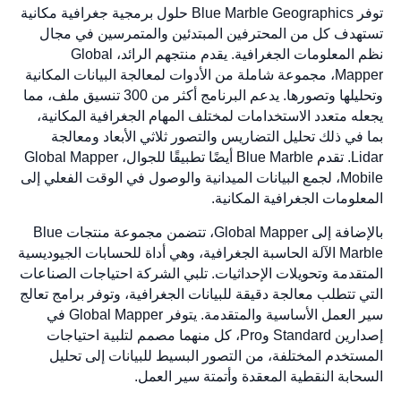
توفر Blue Marble Geographics حلول برمجية جغرافية مكانية
تستهدف كل من المحترفين المبتدئين والمتمرسين في مجال
نظم المعلومات الجغرافية. يقدم منتجهم الرائد، Global
Mapper، مجموعة شاملة من الأدوات لمعالجة البيانات المكانية
وتحليلها وتصورها. يدعم البرنامج أكثر من 300 تنسيق ملف، مما
يجعله متعدد الاستخدامات لمختلف المهام الجغرافية المكانية،
بما في ذلك تحليل التضاريس والتصور ثلاثي الأبعاد ومعالجة
Lidar. تقدم Blue Marble أيضًا تطبيقًا للجوال، Global Mapper
Mobile، لجمع البيانات الميدانية والوصول في الوقت الفعلي إلى
المعلومات الجغرافية المكانية.
بالإضافة إلى Global Mapper، تتضمن مجموعة منتجات Blue
Marble الآلة الحاسبة الجغرافية، وهي أداة للحسابات الجيوديسية
المتقدمة وتحويلات الإحداثيات. تلبي الشركة احتياجات الصناعات
التي تتطلب معالجة دقيقة للبيانات الجغرافية، وتوفر برامج تعالج
سير العمل الأساسية والمتقدمة. يتوفر Global Mapper في
إصدارين Standard وPro، كل منهما مصمم لتلبية احتياجات
المستخدم المختلفة، من التصور البسيط للبيانات إلى تحليل
السحابة النقطية المعقدة وأتمتة سير العمل.