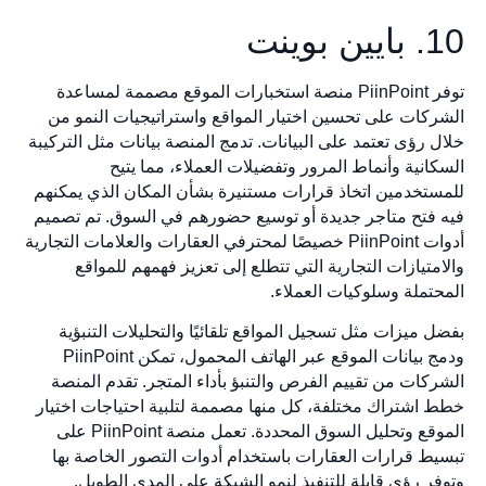
10. بايين بوينت
توفر PiinPoint منصة استخبارات الموقع مصممة لمساعدة
الشركات على تحسين اختيار المواقع واستراتيجيات النمو من
خلال رؤى تعتمد على البيانات. تدمج المنصة بيانات مثل التركيبة
السكانية وأنماط المرور وتفضيلات العملاء، مما يتيح
للمستخدمين اتخاذ قرارات مستنيرة بشأن المكان الذي يمكنهم
فيه فتح متاجر جديدة أو توسيع حضورهم في السوق. تم تصميم
أدوات PiinPoint خصيصًا لمحترفي العقارات والعلامات التجارية
والامتيازات التجارية التي تتطلع إلى تعزيز فهمهم للمواقع
المحتملة وسلوكيات العملاء.
بفضل ميزات مثل تسجيل المواقع تلقائيًا والتحليلات التنبؤية
ودمج بيانات الموقع عبر الهاتف المحمول، تمكن PiinPoint
الشركات من تقييم الفرص والتنبؤ بأداء المتجر. تقدم المنصة
خطط اشتراك مختلفة، كل منها مصممة لتلبية احتياجات اختيار
الموقع وتحليل السوق المحددة. تعمل منصة PiinPoint على
تبسيط قرارات العقارات باستخدام أدوات التصور الخاصة بها
وتوفر رؤى قابلة للتنفيذ لنمو الشبكة على المدى الطويل.