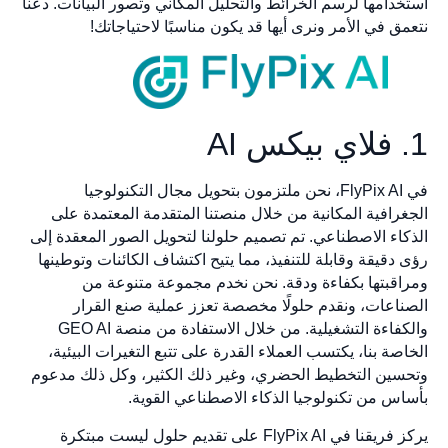
استخدامها لرسم الخرائط والتحليل المكاني وتصور البيانات. دعنا
نتعمق في الأمر ونرى أيها قد يكون مناسبًا لاحتياجاتك!
1. فلاي بيكس AI
في FlyPix AI، نحن ملتزمون بتحويل مجال التكنولوجيا
الجغرافية المكانية من خلال منصتنا المتقدمة المعتمدة على
الذكاء الاصطناعي. تم تصميم حلولنا لتحويل الصور المعقدة إلى
رؤى دقيقة وقابلة للتنفيذ، مما يتيح اكتشاف الكائنات وتوطينها
ومراقبتها بكفاءة ودقة. نحن نخدم مجموعة متنوعة من
الصناعات، ونقدم حلولًا مخصصة تعزز عملية صنع القرار
والكفاءة التشغيلية. من خلال الاستفادة من منصة GEO AI
الخاصة بنا، يكتسب العملاء القدرة على تتبع التغيرات البيئية،
وتحسين التخطيط الحضري، وغير ذلك الكثير، وكل ذلك مدعوم
بأساس من تكنولوجيا الذكاء الاصطناعي القوية.
يركز فريقنا في FlyPix AI على تقديم حلول ليست مبتكرة