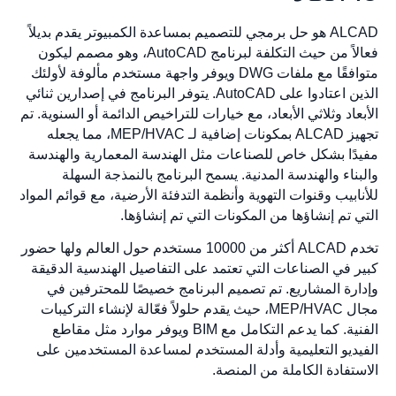
ALCAD هو حل برمجي للتصميم بمساعدة الكمبيوتر يقدم بديلاً
فعالاً من حيث التكلفة لبرنامج AutoCAD، وهو مصمم ليكون
متوافقًا مع ملفات DWG ويوفر واجهة مستخدم مألوفة لأولئك
الذين اعتادوا على AutoCAD. يتوفر البرنامج في إصدارين ثنائي
الأبعاد وثلاثي الأبعاد، مع خيارات للتراخيص الدائمة أو السنوية. تم
تجهيز ALCAD بمكونات إضافية لـ MEP/HVAC، مما يجعله
مفيدًا بشكل خاص للصناعات مثل الهندسة المعمارية والهندسة
والبناء والهندسة المدنية. يسمح البرنامج بالنمذجة السهلة
للأنابيب وقنوات التهوية وأنظمة التدفئة الأرضية، مع قوائم المواد
التي تم إنشاؤها من المكونات التي تم إنشاؤها.
تخدم ALCAD أكثر من 10000 مستخدم حول العالم ولها حضور
كبير في الصناعات التي تعتمد على التفاصيل الهندسية الدقيقة
وإدارة المشاريع. تم تصميم البرنامج خصيصًا للمحترفين في
مجال MEP/HVAC، حيث يقدم حلولاً فعّالة لإنشاء التركيبات
الفنية. كما يدعم التكامل مع BIM ويوفر موارد مثل مقاطع
الفيديو التعليمية وأدلة المستخدم لمساعدة المستخدمين على
الاستفادة الكاملة من المنصة.