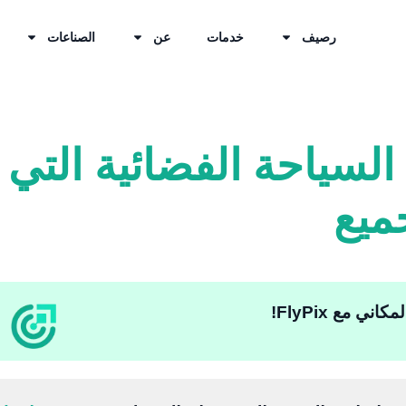
رصيف
خدمات
عن
الصناعات
سياحة الفضائية التي 
ميع
ي مع FlyPix!