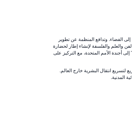
وهجرة البشرية إلى الفضاء. وتدافع المنظمة عن تطوير
المدني والاستيطان. مستوحاة من عصر النهضة التاريخي، تركز SRI على توحيد الفن والعلم والفلسفة لإنشاء إطار لحضارة
لى أجندة الأمم المتحدة، مع التركيز على
 معهد SRI الأعضاء في المناقشات والمشاريع لتسريع انتقال البشرية خارج العالم.
ة المدنية.