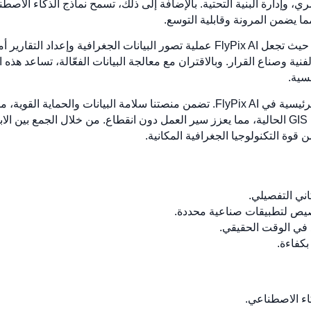
ي، وإدارة البنية التحتية. بالإضافة إلى ذلك، تسمح نماذج الذكاء الاصطن
 يضمن المرونة وقابلية التوسع.
من أهم ما يميز منصتنا هو تصميمها البديهي. حيث تجعل FlyPix AI عملية تصور البيانا
ية وصناع القرار. وبالاقتران مع معالجة البيانات الفعّالة، تساعد هذ
سية.
تعد الأمان والتكامل السلس من الأولويات الرئيسية في FlyPix AI. تضمن منصتنا سلامة 
كما تم تصميمها للتكامل بسهولة مع منصات GIS الحالية، مما يعزز سير العمل دون انقطاع. من خل
خصيص لتطبيقات صناعية محددة.
في الوقت الحقيقي.
بكفاءة.
كاء الاصطناعي.