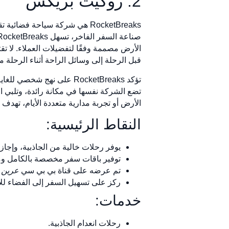
2. روكيت بريكس
الأرض مصممة وفقًا لتفضيلات العملاء. لا 
قبل الرحلة إلى وسائل الراحة أثناء الرحلة 
تؤكد RocketBreaks على نه
تضع الشركة نفسها في مكانة رائدة، وتلبي ا
الأرض أو تجربة مدارية متعددة الأيام، تهدف RocketBreaks إلى خلق ذكريات لا تُنسى.
النقاط الرئيسية:
يوفر رحلات خالية من الجاذبية، وإجاز
توفير باقات سفر مخصصة بالكامل ومص
تم عرضه على قناة بي بي سي
عرين ا
ركز على تسهيل السفر إلى الفضاء للأ
خدمات:
رحلات انعدام الجاذبية.