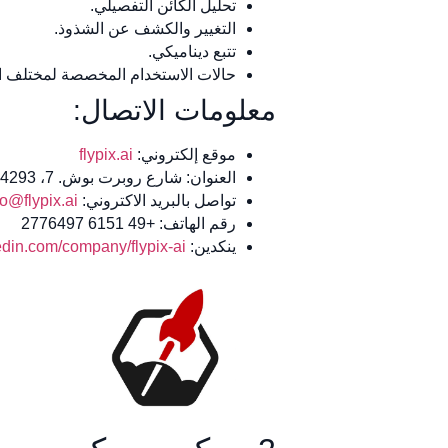
تحليل الكائن التفصيلي.
التغيير والكشف عن الشذوذ.
تتبع ديناميكي.
حالات الاستخدام المخصصة لمختلف ا
معلومات الاتصال:
موقع إلكتروني:
flypix.ai
العنوان: شارع روبرت بوش. 7، 64293 دارمشتات، ألمانيا
تواصل بالبريد الاكتروني:
fo@flypix.ai
رقم الهاتف: +49 6151 2776497
ينكدين:
din.com/company/flypix-ai