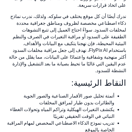
على اتخاذ قرارات سريعة.
ندرك أيضًا أن كل موقع يختلف في سلوكه. ولذلك، ندرب نماذج
ذكاء اصطناعي مخصصة لظروف ومناطق جغرافية محددة
لمخلفات السدود. سواءً احتاج العميل إلى تتبع التشوهات
الطفيفة على السدود أو مراقبة التغيرات في الصرف والنظم
البيئية المحيطة، فإن نهجنا يتكيف مع البيانات والأهداف.
باستخدام FlyPix AI، نهدف إلى جعل مراقبة مخلفات السدود
أكثر منهجية وشفافية واعتمادًا على البيانات، مما يقلل من حالة
عدم اليقين التي غالبًا ما تحيط بصيانة ما بعد التشغيل والإدارة
النشطة للسدود.
النقاط الرئيسية:
أتمتة تحليل صور الأقمار الصناعية والصور الجوية
والطائرات بدون طيار لمرافق المخلفات
يكتشف التغيرات الهيكلية وتراكم المياه وتحولات الغطاء
النباتي في الوقت الحقيقي تقريبًا
تدريب نموذج الذكاء الاصطناعي المخصص لمهام المراقبة
الخاصة بالموقع