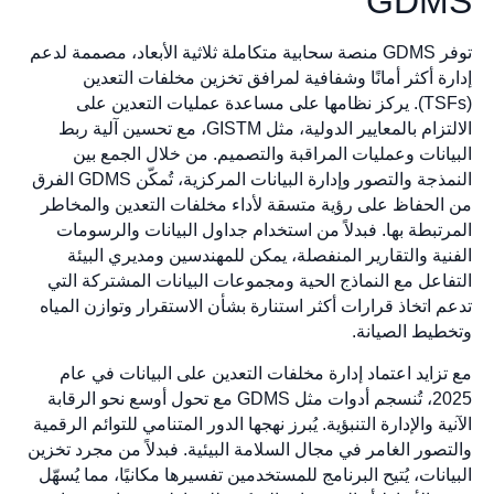
GDMS
توفر GDMS منصة سحابية متكاملة ثلاثية الأبعاد، مصممة لدعم
إدارة أكثر أمانًا وشفافية لمرافق تخزين مخلفات التعدين
(TSFs). يركز نظامها على مساعدة عمليات التعدين على
الالتزام بالمعايير الدولية، مثل GISTM، مع تحسين آلية ربط
البيانات وعمليات المراقبة والتصميم. من خلال الجمع بين
النمذجة والتصور وإدارة البيانات المركزية، تُمكّن GDMS الفرق
من الحفاظ على رؤية متسقة لأداء مخلفات التعدين والمخاطر
المرتبطة بها. فبدلاً من استخدام جداول البيانات والرسومات
الفنية والتقارير المنفصلة، يمكن للمهندسين ومديري البيئة
التفاعل مع النماذج الحية ومجموعات البيانات المشتركة التي
تدعم اتخاذ قرارات أكثر استنارة بشأن الاستقرار وتوازن المياه
وتخطيط الصيانة.
مع تزايد اعتماد إدارة مخلفات التعدين على البيانات في عام
2025، تُنسجم أدوات مثل GDMS مع تحول أوسع نحو الرقابة
الآنية والإدارة التنبؤية. يُبرز نهجها الدور المتنامي للتوائم الرقمية
والتصور الغامر في مجال السلامة البيئية. فبدلاً من مجرد تخزين
البيانات، يُتيح البرنامج للمستخدمين تفسيرها مكانيًا، مما يُسهّل