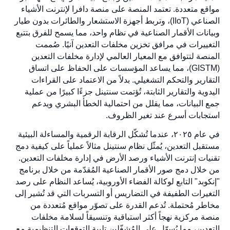
مواقع متعددة. تعتمد المنصة على منصة دافرا لإنترنت الأشياء
الصناعي (IIoT)، وتربط أجهزة الاستشعار والطائرات بدون طيار
وبيانات الأقمار الصناعية في نظام واحد، مما يسمح للفرق بتتبع
التغييرات في مرافق تخزين مخلفات التعدين آنيًا. صُممت
المنصة لتتوافق مع المعيار العالمي لإدارة مخلفات التعدين
(GISTM)، مما يساعد المؤسسات على الحفاظ على اتساق
التقارير والتحكم التشغيلي. بدلاً من الاعتماد على القراءات
اليدوية والتقارير الثابتة، تُؤتمت سنتينل جزءًا كبيرًا من عملية
جمع البيانات، مما يقلل من احتمالية الخطأ البشري ويدعم
استجابات أسرع عند تغير الظروف.
في عام ٢٠٢٥، عندما تُشكّل الرقابة الرقمية والمساءلة البيئية
مستقبل التعدين، يُمثّل نظام سنتينل مثالاً عملياً على كيفية دمج
تقنيات إنترنت الأشياء ورصد الأرض في إدارة مخلفات التعدين.
من خلال دمج صور الأقمار الصناعية المُقدّمة من خلال برنامج
"إنكوبد" التابع لوكالة الفضاء الأوروبية، يُساعد النظام على رصد
التغيرات الطفيفة في التضاريس أو التسربات التي قد تُشير إلى
مخاطر مُحتملة. تُدعم القدرة على تصوّر مواقع مُتعددة من
منصة مركزية نهجاً أكثر استباقية وتنسيقاً لسلامة مخلفات
التعدين، مما يُسهّل على المُشغّلين تلبية التوقعات التنظيمية مع