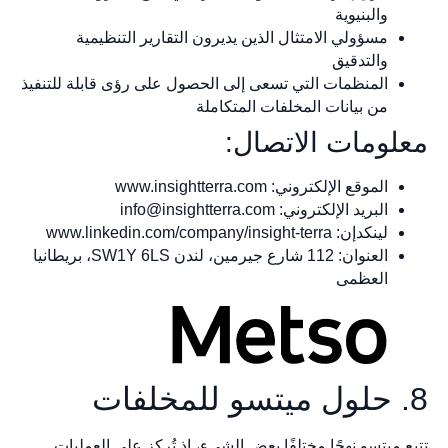
والبنيوية
مسؤولي الامتثال الذين يديرون التقارير التنظيمية
والتدقيق
المنظمات التي تسعى إلى الحصول على رؤى قابلة للتنفيذ
من بيانات المخلفات المتكاملة
معلومات الاتصال:
الموقع الإلكتروني: www.insightterra.com
البريد الإلكتروني:
info@insightterra.com
لينكدإن: www.linkedin.com/company/insight-terra
العنوان: 112 شارع جيرمين، لندن SW1Y 6LS، بريطانيا
العظمى
8. حلول ميتسو للمخلفات
تتبع ميتسو نهجًا مختلفًا بعض الشيء، إذ تُركز على العمليات