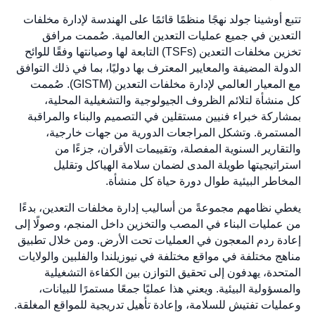
تتبع أوشينا جولد نهجًا منظمًا قائمًا على الهندسة لإدارة مخلفات
التعدين في جميع عمليات التعدين العالمية. صُممت مرافق
تخزين مخلفات التعدين (TSFs) التابعة لها وصيانتها وفقًا للوائح
الدولة المضيفة والمعايير المعترف بها دوليًا، بما في ذلك التوافق
مع المعيار العالمي لإدارة مخلفات التعدين (GISTM). صُممت
كل منشأة لتلائم الظروف الجيولوجية والتشغيلية المحلية،
بمشاركة خبراء فنيين مستقلين في التصميم والبناء والمراقبة
المستمرة. وتشكل المراجعات الدورية من جهات خارجية،
والتقارير السنوية المفصلة، وتقييمات الأقران، جزءًا من
استراتيجيتها طويلة المدى لضمان سلامة الهياكل وتقليل
المخاطر البيئية طوال دورة حياة كل منشأة.
يغطي نظامهم مجموعةً من أساليب إدارة مخلفات التعدين، بدءًا
من عمليات البناء في المصب والتخزين داخل المنجم، وصولًا إلى
إعادة ردم المعجون في العمليات تحت الأرض. ومن خلال تطبيق
مناهج مختلفة في مواقع مختلفة في نيوزيلندا والفلبين والولايات
المتحدة، يهدفون إلى تحقيق التوازن بين الكفاءة التشغيلية
والمسؤولية البيئية. ويعني هذا عمليًا جمعًا مستمرًا للبيانات،
وعمليات تفتيش للسلامة، وإعادة تأهيل تدريجية للمواقع المغلقة.