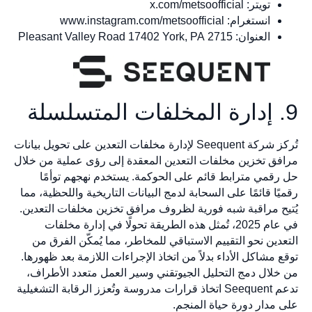
تويتر: x.com/metsoofficial
انستغرام: www.instagram.com/metsoofficial
العنوان: 2715 Pleasant Valley Road 17402 York, PA
9. إدارة المخلفات المتسلسلة
تُركز شركة Seequent لإدارة مخلفات التعدين على تحويل بيانات
مرافق تخزين مخلفات التعدين المعقدة إلى رؤى عملية من خلال
حل رقمي مترابط قائم على الحوكمة. يستخدم نهجهم توأمًا
رقميًا قائمًا على السحابة لدمج البيانات التاريخية واللحظية، مما
يُتيح مراقبة شبه فورية لظروف مرافق تخزين مخلفات التعدين.
في عام 2025، تُمثل هذه الطريقة تحولًا في إدارة مخلفات
التعدين نحو التقييم الاستباقي للمخاطر، مما يُمكّن الفرق من
توقع مشاكل الأداء بدلاً من اتخاذ الإجراءات اللازمة بعد ظهورها.
من خلال دمج التحليل الجيوتقني وسير العمل متعدد الأطراف،
تدعم Seequent اتخاذ قرارات مدروسة وتُعزز الرقابة التشغيلية
على مدار دورة حياة المنجم.