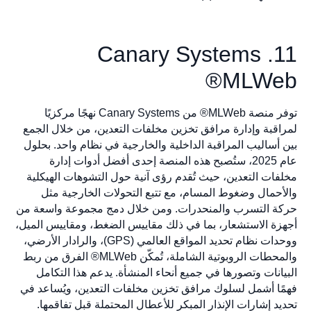
11. Canary Systems
MLWeb®
توفر منصة MLWeb® من Canary Systems نهجًا مركزيًا
لمراقبة وإدارة مرافق تخزين مخلفات التعدين، من خلال الجمع
بين أساليب المراقبة الداخلية والخارجية في نظام واحد. بحلول
عام 2025، ستُصبح هذه المنصة إحدى أفضل أدوات إدارة
مخلفات التعدين، حيث تُقدم رؤى آنية حول التشوهات الهيكلية
والأحمال وضغوط المسام، مع تتبع التحولات الخارجية مثل
حركة التسرب والمنحدرات. ومن خلال دمج مجموعة واسعة من
أجهزة الاستشعار، بما في ذلك مقاييس الضغط، ومقاييس الميل،
ووحدات نظام تحديد المواقع العالمي (GPS)، والرادار الأرضي،
والمحطات الروبوتية الشاملة، تُمكّن MLWeb® الفرق من ربط
البيانات وتصورها في جميع أنحاء المنشأة. يدعم هذا التكامل
فهمًا أشمل لسلوك مرافق تخزين مخلفات التعدين، ويُساعد في
تحديد إشارات الإنذار المبكر للأعطال المحتملة قبل تفاقمها.