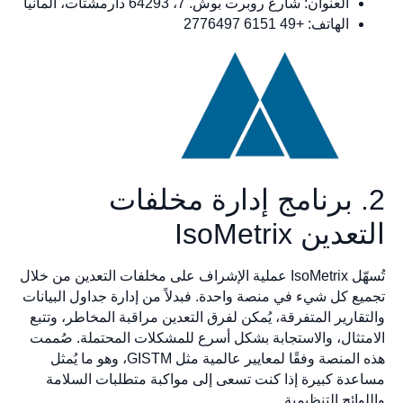
العنوان: شارع روبرت بوش. 7، 64293 دارمشتات، ألمانيا
الهاتف: +49 6151 2776497
2. برنامج إدارة مخلفات
التعدين IsoMetrix
تُسهّل IsoMetrix عملية الإشراف على مخلفات التعدين من خلال
تجميع كل شيء في منصة واحدة. فبدلاً من إدارة جداول البيانات
والتقارير المتفرقة، يُمكن لفرق التعدين مراقبة المخاطر، وتتبع
الامتثال، والاستجابة بشكل أسرع للمشكلات المحتملة. صُممت
هذه المنصة وفقًا لمعايير عالمية مثل GISTM، وهو ما يُمثل
مساعدة كبيرة إذا كنت تسعى إلى مواكبة متطلبات السلامة
واللوائح التنظيمية.