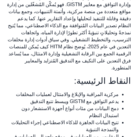
وإدارة التوافق مع معايير GISTM. فهو يُمكّن المُشغّلين من إدارة
مواقع متعددة من منصة مركزية، وأتمتة التنبيهات، وجمع بيانات
دقيقة وقابلة للتنفيذ لتحليلها وإعداد التقارير عنها. كما يدعم
النظام تصدير البيانات المُتوافقة مع الذكاء الاصطناعي، مما يُتيح
نمذجةً وتحليلاتٍ تنبؤيةً أكثر تطورًا لإدارة المياه، واتجاهات
الترسيب، والتخطيط التشغيلي. وفي سياق أدوات إدارة مخلفات
التعدين في عام 2025، يُوضح نظام HITM كيف يُمكن للمنصات
الرقمية الجمع بين الرقابة التشغيلية وإدارة الامتثال، مما يُساعد
فرق التعدين على التكيف مع التدقيق المُتزايد والمعايير
المتطورة.
النقاط الرئيسية:
مركزية المراقبة والإبلاغ والامتثال لعمليات المخلفات
يدعم التوافق مع GISTM ويبسط تتبع التدقيق
دمج البيانات من مئات أنواع أجهزة الاستشعار دون
استبدال النظام
تتيح البيانات الجاهزة للذكاء الاصطناعي إجراء التحليلات
والنمذجة التنبؤية
المقاييس من العمليات في موقع واحد إلى العمليات في