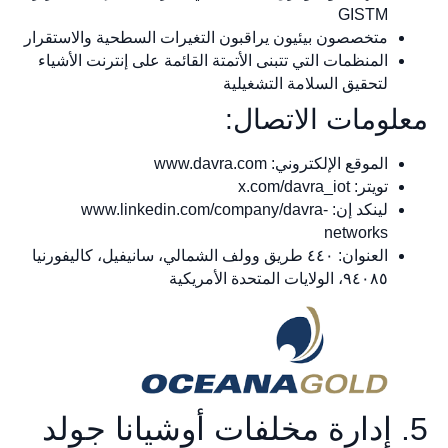
GISTM
متخصصون بيئيون يراقبون التغيرات السطحية والاستقرار
المنظمات التي تتبنى الأتمتة القائمة على إنترنت الأشياء
لتحقيق السلامة التشغيلية
معلومات الاتصال:
الموقع الإلكتروني: www.davra.com
تويتر: x.com/davra_iot
لينكد إن: www.linkedin.com/company/davra-
networks
العنوان: ٤٤٠ طريق وولف الشمالي، سانيفيل، كاليفورنيا
٩٤٠٨٥، الولايات المتحدة الأمريكية
5. إدارة مخلفات أوشيانا جولد