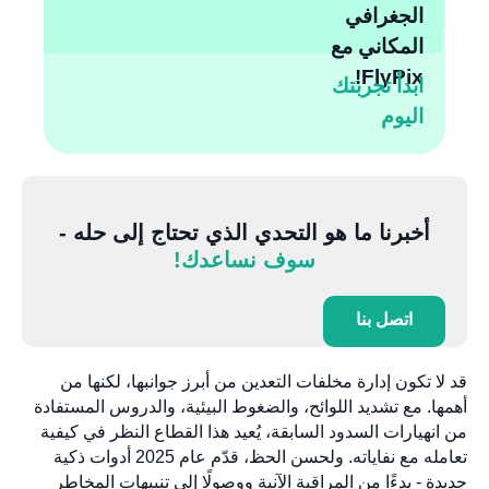
الجغرافي
المكاني مع
FlyPix!
ابدأ تجربتك
اليوم
أخبرنا ما هو التحدي الذي تحتاج إلى حله -
سوف نساعدك!
اتصل بنا
قد لا تكون إدارة مخلفات التعدين من أبرز جوانبها، لكنها من
أهمها. مع تشديد اللوائح، والضغوط البيئية، والدروس المستفادة
من انهيارات السدود السابقة، يُعيد هذا القطاع النظر في كيفية
تعامله مع نفاياته. ولحسن الحظ، قدّم عام 2025 أدوات ذكية
جديدة - بدءًا من المراقبة الآنية ووصولًا إلى تنبيهات المخاطر