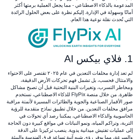
المدعومة بالذكاء الاصطناعي - مما يجعل العملية برمتها أكثر
أمانًا وسهولة في الإدارة. إليكم نظرة على بعض الحلول الرائدة
التي تُحدث نقلة نوعية هذا العام.
1. فلاي بيكس AI
لم تعد إدارة مخلفات التعدين في عام ٢٠٢٥ تقتصر على الاحتواء
والامتثال فحسب، بل تشمل فهم تحركات الأرض الدقيقة،
ومخاطر التسرب، وتغيرات البنية التحتية قبل أن تصبح مشاكل
ظاهرة. من خلال منصة FlyPix للذكاء الاصطناعي، نستخدم
صور الأقمار الصناعية والجوية والطائرات المسيرة لأتمتة مراقبة
مرافق مخلفات التعدين. من خلال تطبيق نماذج متقدمة للرؤية
الحاسوبية والذكاء الاصطناعي، يمكننا رصد أي تحولات في
التربة، وتراكم المياه، ونمو النباتات في مواقع كبيرة دون الحاجة
إلى عمليات تفتيش ميدانية يدوية. ينصب تركيزنا على الدقة
والسرعة، مما يوفر رؤى شبه آنية تساعد فرق الهندسة والبيئة