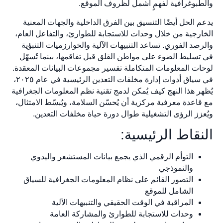
والطبوغرافية لفهمٍ أشمل لظروف الموقع.
يدعم الحل أيضًا التنسيق بين الفرق الداخلية والجهات المعنية
الخارجية من خلال وحدات للاستجابة للطوارئ، والتفاعل العام،
والرصد الفوري. تساعد التنبيهات الآلية والخوارزميات التنبؤية
في تسليط الضوء على مواطن القلق قبل تفاقمها، بينما تُسهّل
لوحات المعلومات المتكاملة تفسير مجموعات البيانات المعقدة.
في سياق أدوات إدارة مخلفات التعدين الرئيسية في عام ٢٠٢٥،
يُظهر هذا النهج كيف يُمكن لدمج تقنية نظم المعلومات الجغرافية
مع قاعدة معرفية مركزية أن يُحسّن السلامة، ويُبسّط الامتثال،
ويُعزز الرؤى التشغيلية طوال دورة حياة مخلفات التعدين.
النقاط الرئيسية:
التوأم الرقمي الذي يجمع بيانات المستشعر واليدوي
والنموذجي
التصور القائم على نظام المعلومات الجغرافية للسياق
الشامل للموقع
المراقبة في الوقت الحقيقي والتنبيهات الآلية
وحدات للاستجابة للطوارئ والمشاركة العامة