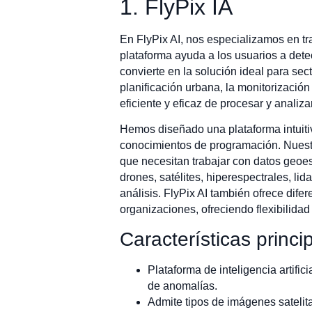
1. FlyPix IA
En FlyPix AI, nos especializamos en tra
plataforma ayuda a los usuarios a detec
convierte en la solución ideal para sect
planificación urbana, la monitorización
eficiente y eficaz de procesar y analiza
Hemos diseñado una plataforma intuiti
conocimientos de programación. Nuestr
que necesitan trabajar con datos geo
drones, satélites, hiperespectrales, lid
análisis. FlyPix AI también ofrece dif
organizaciones, ofreciendo flexibilida
Características princi
Plataforma de inteligencia artifi
de anomalías.
Admite tipos de imágenes satelit