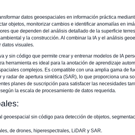
nsformar datos geoespaciales en información práctica mediante i
tar objetos, monitorizar cambios e identificar anomalías en imá
ores que dependen del análisis detallado de la superficie terrest
 ambiental y la construcción. Al combinar la IA y el análisis g
r datos visuales.
va y sin código que permite crear y entrenar modelos de IA per
a herramienta es ideal para la anotación de aprendizaje autom
espaciales complejos. Es compatible con una amplia gama de f
ar y radar de apertura sintética (SAR), lo que proporciona una so
erentes planes de suscripción para satisfacer las necesidades ta
d según la escala de procesamiento de datos requerida.
pales:
cial geoespacial sin código para detección de objetos, segmenta
ales, de drones, hiperespectrales, LiDAR y SAR.