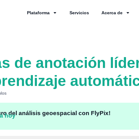
Plataforma
Servicios
Acerca de
s de anotación líde
prendizaje automáti
ulos
uro del análisis geoespacial con FlyPix!
a hoy