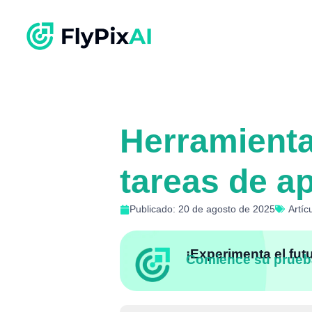
Herramienta
tareas de a
Publicado: 20 de agosto de 2025
Artíc
¡Experimenta el fut
Comience su prueb