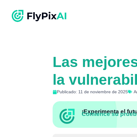
Las mejores
la vulnerab
Publicado: 11 de noviembre de 2025
A
¡Experimenta el fut
Comience su prueb