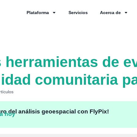
Plataforma
Servicios
Acerca de
 herramientas de e
ilidad comunitaria p
rtículos
uro del análisis geoespacial con FlyPix!
a hoy