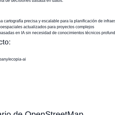
oma de decisiones basada en datos.
cartografía precisa y escalable para la planificación de infrae
eoespaciales actualizados para proyectos complejos
asadas en IA sin necesidad de conocimientos técnicos profun
cto:
pany/ecopia-ai
ario de OpenStreetMap