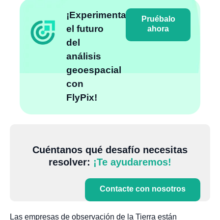
¡Experimenta
Pruébalo
el futuro
ahora
del
análisis
geoespacial
con
FlyPix!
Cuéntanos qué desafío necesitas
resolver:
¡Te ayudaremos!
Contacte con nosotros
Las empresas de observación de la Tierra están