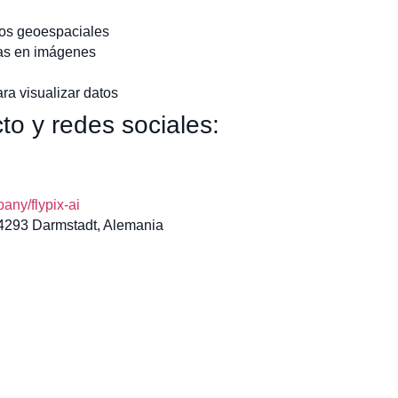
tos geoespaciales
as en imágenes
ra visualizar datos
to y redes sociales:
ny/flypix-ai
64293 Darmstadt, Alemania