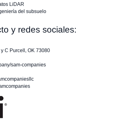
datos LiDAR
geniería del subsuelo
to y redes sociales:
 y C Purcell, OK 73080
mpany/sam-companies
amcompaniesllc
samcompanies