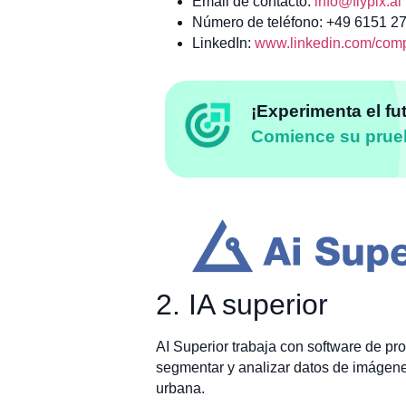
Email de contacto:
info@flypix.ai
Número de teléfono: +49 6151 2
LinkedIn:
www.linkedin.com/compa
¡Experimenta el fu
Comience su prue
2. IA superior
AI Superior trabaja con software de pr
segmentar y analizar datos de imágenes 
urbana.