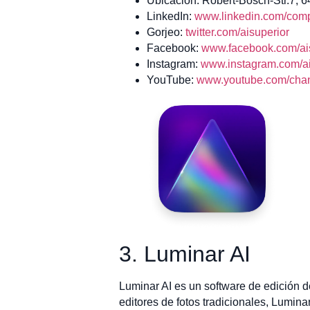
Ubicación: Robert-Bosch-Str.7, 
LinkedIn:
www.linkedin.com/comp
Gorjeo:
twitter.com/aisuperior
Facebook:
www.facebook.com/ais
Instagram:
www.instagram.com/ai
YouTube:
www.youtube.com/ch
3. Luminar AI
Luminar AI es un software de edición d
editores de fotos tradicionales, Luminar