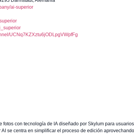
64293 Darmstadt, Alemania
any/ai-superior
uperior
_superior
annel/UCNq7KZXztu6jODLpgVWpfFg
e fotos con tecnología de IA diseñado por Skylum para usuarios
 AI se centra en simplificar el proceso de edición aprovechando l