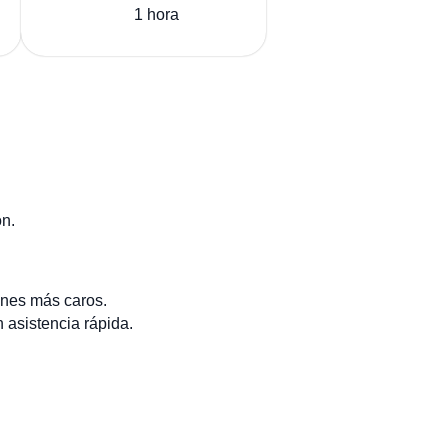
1 hora
ón.
anes más caros.
n asistencia rápida.