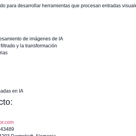
do para desarrollar herramientas que procesan entradas visuale
cesamiento de imágenes de IA
filtrado y la transformación
rias
adas en IA
cto:
or.com
943489