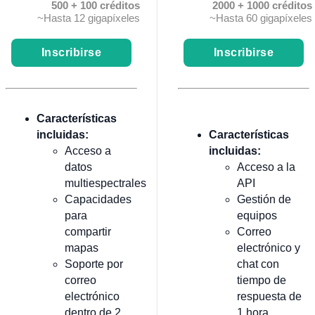
500 + 100 créditos
2000 + 1000 créditos
~Hasta 12 gigapíxeles
~Hasta 60 gigapíxeles
Inscribirse
Inscribirse
Características
incluidas:
Características
Acceso a
incluidas:
datos
Acceso a la
multiespectrales
API
Capacidades
Gestión de
para
equipos
compartir
Correo
mapas
electrónico y
Soporte por
chat con
correo
tiempo de
electrónico
respuesta de
dentro de 2
1 hora