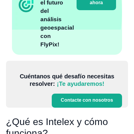
el futuro
ahora
del
análisis
geoespacial
con
FlyPix!
Cuéntanos qué desafío necesitas
resolver:
¡Te ayudaremos!
Contacte con nosotros
¿Qué es Intelex y cómo
funciona?