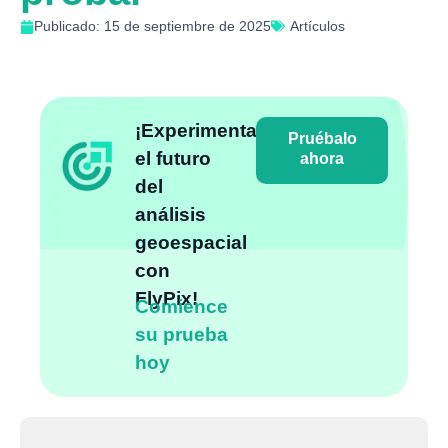
Publicado: 15 de septiembre de 2025
Artículos
¡Experimenta
Pruébalo
el futuro
ahora
del
análisis
geoespacial
con
FlyPix!
Comience
su prueba
hoy