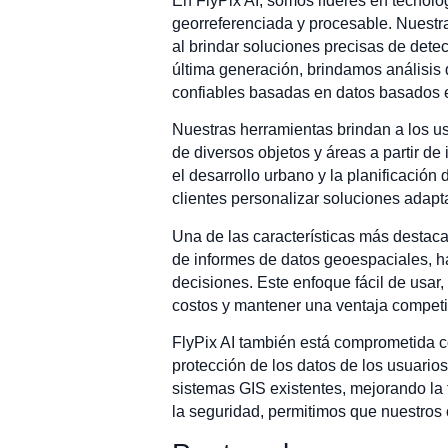
En FlyPix AI, somos líderes en tecnol
georreferenciada y procesable. Nuestra
al brindar soluciones precisas de dete
última generación, brindamos análisis 
confiables basadas en datos basados e
Nuestras herramientas brindan a los usu
de diversos objetos y áreas a partir 
el desarrollo urbano y la planificación
clientes personalizar soluciones adapta
Una de las características más destacad
de informes de datos geoespaciales, h
decisiones. Este enfoque fácil de usar
costos y mantener una ventaja competit
FlyPix AI también está comprometida con
protección de los datos de los usuarios
sistemas GIS existentes, mejorando la fu
la seguridad, permitimos que nuestros 