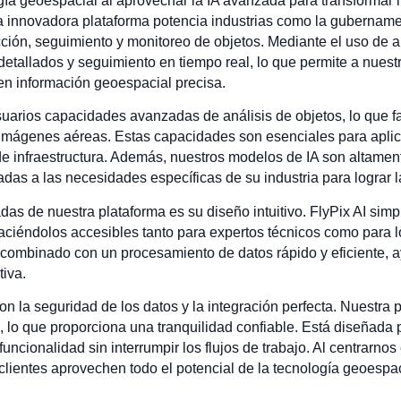
ogía geoespacial al aprovechar la IA avanzada para transforma
 innovadora plataforma potencia industrias como la gubernamenta
cción, seguimiento y monitoreo de objetos. Mediante el uso de 
detallados y seguimiento en tiempo real, lo que permite a nuest
n información geoespacial precisa.
arios capacidades avanzadas de análisis de objetos, lo que facil
de imágenes aéreas. Estas capacidades son esenciales para apli
 de infraestructura. Además, nuestros modelos de IA son altamen
das a las necesidades específicas de su industria para lograr la
as de nuestra plataforma es su diseño intuitivo. FlyPix AI simpl
aciéndolos accesibles tanto para expertos técnicos como para 
, combinado con un procesamiento de datos rápido y eficiente, a
iva.
 la seguridad de los datos y la integración perfecta. Nuestra pl
, lo que proporciona una tranquilidad confiable. Está diseñada 
ncionalidad sin interrumpir los flujos de trabajo. Al centrarnos 
clientes aprovechen todo el potencial de la tecnología geoespac