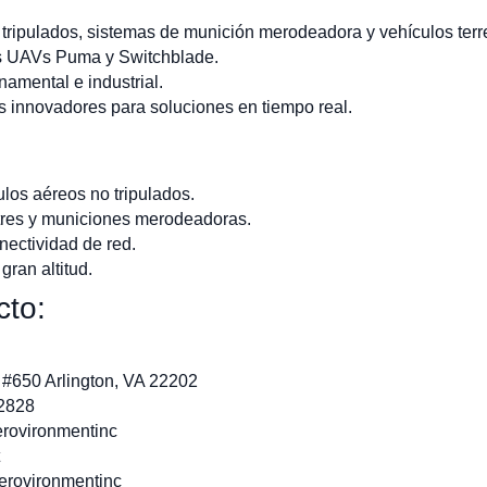
tripulados, sistemas de munición merodeadora y vehículos terre
s UAVs Puma y Switchblade.
rnamental e industrial.
 innovadores para soluciones en tiempo real.
ulos aéreos no tripulados.
stres y municiones merodeadoras.
onectividad de red.
gran altitud.
cto:
, #650 Arlington, VA 22202
.2828
rovironmentinc
erovironmentinc