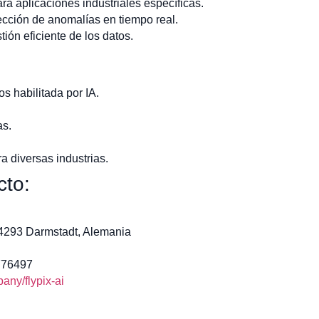
a aplicaciones industriales específicas.
cción de anomalías en tiempo real.
tión eficiente de los datos.
os habilitada por IA.
as.
 diversas industrias.
cto:
64293 Darmstadt, Alemania
776497
ny/flypix-ai