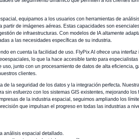
idades de seguimiento dinámico que permiten a los clientes to
espacial, equipamos a los usuarios con herramientas de análisi
eas a partir de imágenes aéreas. Estas capacidades son esencial
a gestión de infraestructuras. Con modelos de IA altamente adapt
adas a las necesidades específicas de su industria.
o en cuenta la facilidad de uso. FlyPix AI ofrece una interfaz i
eoespaciales, lo que la hace accesible tanto para especialista
e uso, junto con un procesamiento de datos de alta eficiencia, 
uestros clientes.
a de la seguridad de los datos y la integración perfecta. Nuestr
a sin esfuerzo con los sistemas GIS existentes, mejorando los fl
presas de la industria espacial, seguimos ampliando los límite
recisión que impulsan el progreso en todas las industrias a niv
análisis espacial detallado.