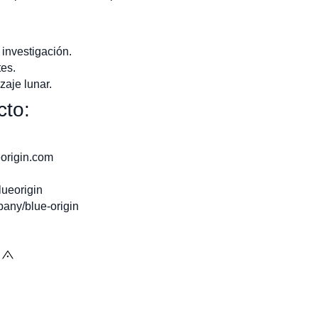
 investigación.
tes.
zaje lunar.
cto:
origin.com
ueorigin
any/blue-origin