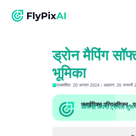
ड्रोन मैपिंग सॉ
भूमिका
प्रकाशित: 20 अगस्त 2024। अद्यतन: 26 जनवरी
फ्लाईपिक्स एरियलविज़न - एआ
आज ही अपना ट्रायल शुरू क