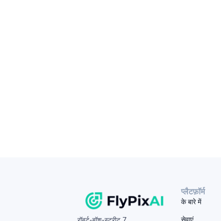
प्लैटफ़ॉर्म
के बारे में
सेवाएं
रॉबर्ट-बॉश-स्ट्रीट 7,