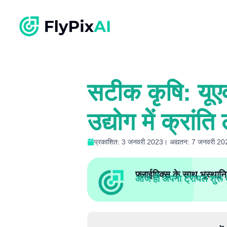
सटीक कृषि: यूएव
उद्योग में क्रांति
प्रकाशित: 3 जनवरी 2023। अद्यतन: 7 जनवरी 20
फ्लाईपिक्स के साथ भूस्थानि
आज ही अपना ट्रायल शुरू क