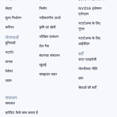
सेवाएं
निर्माण
NVIDIA इंसेप्शन
प्रोग्राम
मूल्य निर्धारण
नवीकरणीय ऊर्जा
स्टार्टअप्स के लिए
करियर
कृषि एवं खेती
गूगल
जोखिम प्रबंधन
योजनाओं
स्टार्टअप्स के लिए
बुनियादी
आईबीएम
तेल गैस
स्टार्टर
शर्तें
बंदरगाह संचालन
डाटा प्राइवेसी
मानक
खुदाई
गोपनीयता नीति
पेशेवर
समझदार शहर
छाप
उद्यम
सेवाओं की शर्तें
संसाधन
समाचार
क्रेडिट कैसे काम करता है