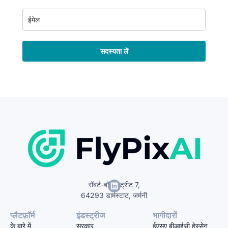
सदस्यता लें
रॉबर्ट-बॉश-स्ट्रीट 7,
64293 डार्मस्टाट, जर्मनी
प्लैटफ़ॉर्म
इंडस्ट्रीज
भागीदारों
के बारे में
सरकार
ईएसए बीआईसी हेस्सेन