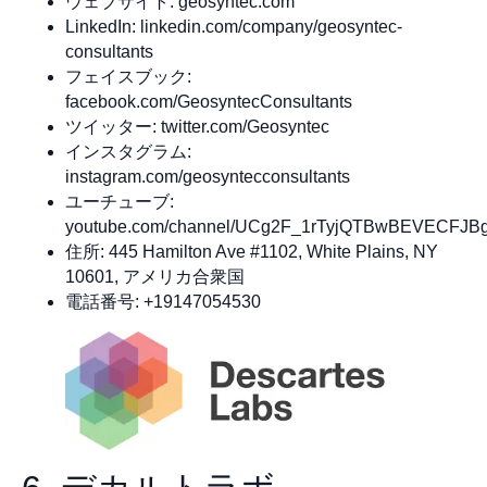
ウェブサイト: geosyntec.com
LinkedIn: linkedin.com/company/geosyntec-
consultants
フェイスブック:
facebook.com/GeosyntecConsultants
ツイッター: twitter.com/Geosyntec
インスタグラム:
instagram.com/geosyntecconsultants
ユーチューブ:
youtube.com/channel/UCg2F_1rTyjQTBwBEVECFJB
住所: 445 Hamilton Ave #1102, White Plains, NY
10601, アメリカ合衆国
電話番号: +19147054530