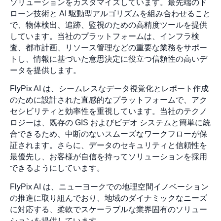
ソリューションをカスタマイズしています。最先端のド
ローン技術と AI 駆動型アルゴリズムを組み合わせること
で、物体検出、追跡、監視のための高精度ツールを提供
しています。当社のプラットフォームは、インフラ検
査、都市計画、リソース管理などの重要な業務をサポー
トし、情報に基づいた意思決定に役立つ信頼性の高いデ
ータを提供します。
FlyPix AI は、シームレスなデータ視覚化とレポート作成
のために設計された直感的なプラットフォームで、アク
セシビリティと効率性を重視しています。当社のテクノ
ロジーは、既存の GIS およびビデオ システムと簡単に統
合できるため、中断のないスムーズなワークフローが保
証されます。さらに、データのセキュリティと信頼性を
最優先し、お客様が自信を持ってソリューションを採用
できるようにしています。
FlyPix AI は、ニューヨークでの地理空間イノベーション
の推進に取り組んでおり、地域のダイナミックなニーズ
に対応する、柔軟でスケーラブルな業界固有のソリュー
ションを提供しています。