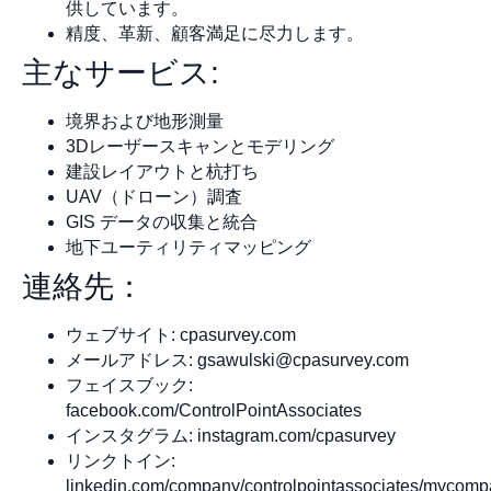
供しています。
精度、革新、顧客満足に尽力します。
主なサービス:
境界および地形測量
3Dレーザースキャンとモデリング
建設レイアウトと杭打ち
UAV（ドローン）調査
GIS データの収集と統合
地下ユーティリティマッピング
連絡先：
ウェブサイト: cpasurvey.com
メールアドレス:
gsawulski@cpasurvey.com
フェイスブック:
facebook.com/ControlPointAssociates
インスタグラム: instagram.com/cpasurvey
リンクトイン:
linkedin.com/company/controlpointassociates/mycom