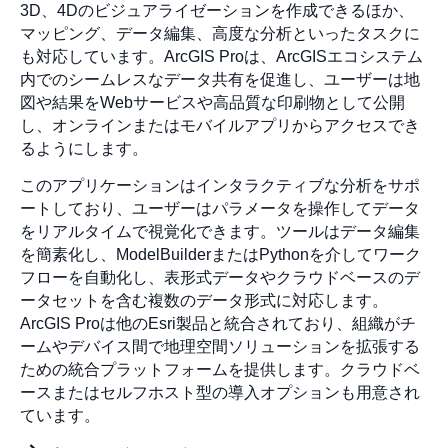
3D、4Dのビジュアライゼーションを作成できるほか、
マッピング、データ編集、高度な分析といったタスクに
も対応しています。ArcGIS Proは、ArcGISエコシステム
内でのシームレスなデータ共有を促進し、ユーザーは地
図や結果をWebサービスや高品質な印刷物として公開
し、オンラインまたはモバイルアプリからアクセスでき
るようにします。
このアプリケーションはインタラクティブな分析をサポ
ートしており、ユーザーはパラメータを操作してデータ
をリアルタイムで視覚化できます。ツールはデータ編集
を簡素化し、ModelBuilderまたはPythonを介してワーク
フローを自動化し、表形式データやクラウドベースのデ
ータセットを含む複数のデータ形式に対応します。
ArcGIS Proは他のEsri製品と統合されており、組織がチ
ームやデバイス間で地理空間ソリューションを拡張する
ための統合プラットフォームを提供します。クラウドベ
ースまたはセルフホスト型の導入オプションも用意され
ています。