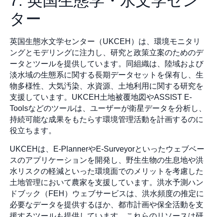
7. 英国生態学・水文学セン
ター
英国生態水文学センター（UKCEH）は、環境モニタリ
ングとモデリングに注力し、研究と政策立案のためのデ
ータとツールを提供しています。同組織は、陸域および
淡水域の生態系に関する長期データセットを保有し、生
物多様性、大気汚染、水資源、土地利用に関する研究を
支援しています。UKCEH土地被覆地図やASSIST E-
Toolsなどのツールは、ユーザーが衛星データを分析し、
持続可能な成果をもたらす環境管理活動を計画するのに
役立ちます。
UKCEHは、E-PlannerやE-Surveyorといったウェブベー
スのアプリケーションを開発し、野生生物の生息地や洪
水リスクの軽減といった環境面でのメリットを考慮した
土地管理において農家を支援しています。洪水予測ハン
ドブック（FEH）ウェブサービスは、洪水頻度の推定に
必要なデータを提供するほか、都市計画や保全活動を支
援するツールも提供しています。これらのリソースは研