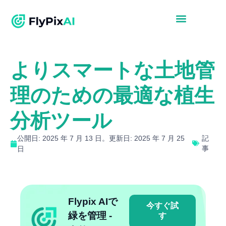
よりスマートな土地管
理のための最適な植生
分析ツール
公開日: 2025 年 7 月 13 日。更新日: 2025 年 7 月 25
記
事
日
Flypix AIで
今すぐ試
緑を管理 -
す