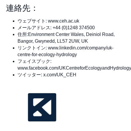
連絡先：
ウェブサイト: www.ceh.ac.uk
メールアドレス: +44 (0)1248 374500
住所:Environment Center Wales, Deiniol Road,
Bangor, Gwynedd, LL57 2UW, UK
リンクトイン: www.linkedin.com/company/uk-
centre-for-ecology-hydrology
フェイスブック:
www.facebook.com/UKCentreforEcologyandHydrolog
ツイッター: x.com/UK_CEH