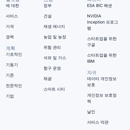
에 대한
정부
ESA BIC 헤센
서비스
건설
NVIDIA
Inception 프로그
가격
재생 에너지
램
경력
농업 및 농장
스타트업을 위한
구글
위험 관리
계획
기초적인
스타트업을 위한
석유 및 가스
IBM
기동기
항구 운영
자귀
기준
채광
데이터 개인정보
보호
전문적인
스마트 시티
개인정보 보호정
기업
책
날인
서비스 약관