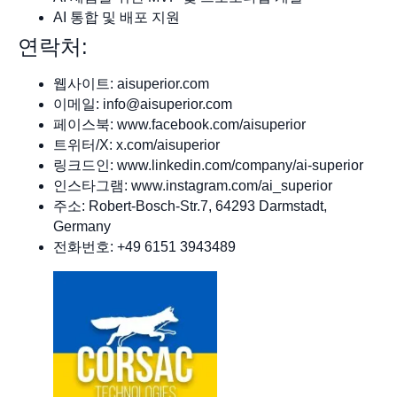
AI 통합 및 배포 지원
연락처:
웹사이트: aisuperior.com
이메일:
info@aisuperior.com
페이스북: www.facebook.com/aisuperior
트위터/X: x.com/aisuperior
링크드인: www.linkedin.com/company/ai-superior
인스타그램: www.instagram.com/ai_superior
주소: Robert-Bosch-Str.7, 64293 Darmstadt,
Germany
전화번호: +49 6151 3943489