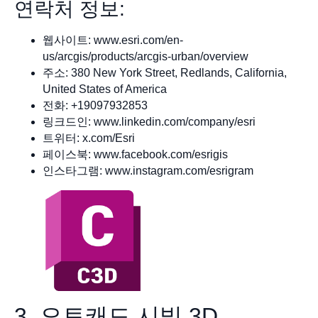
연락처 정보:
웹사이트: www.esri.com/en-
us/arcgis/products/arcgis-urban/overview
주소: 380 New York Street, Redlands, California,
United States of America
전화: +19097932853
링크드인: www.linkedin.com/company/esri
트위터: x.com/Esri
페이스북: www.facebook.com/esrigis
인스타그램: www.instagram.com/esrigram
3. 오토캐드 시빌 3D