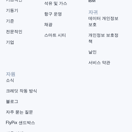
IBM
석유 및 가스
기동기
자귀
항구 운영
데이터 개인정보
기준
채광
보호
전문적인
스마트 시티
개인정보 보호정
책
기업
날인
서비스 약관
자원
소식
크레딧 작동 방식
블로그
자주 묻는 질문
FlyPix 샌드박스