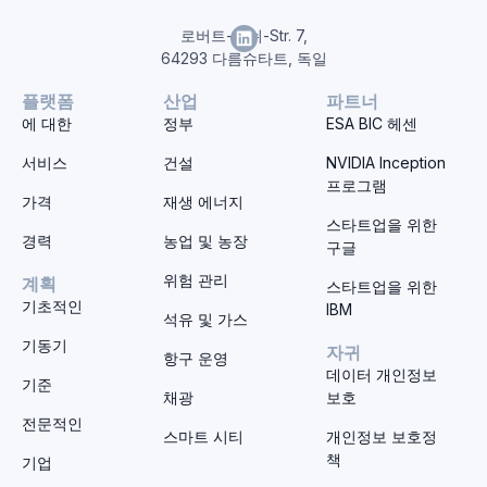
로버트-보쉬-Str. 7,
64293 다름슈타트, 독일
플랫폼
산업
파트너
에 대한
정부
ESA BIC 헤센
서비스
건설
NVIDIA Inception
프로그램
가격
재생 에너지
스타트업을 위한
경력
농업 및 농장
구글
위험 관리
계획
스타트업을 위한
기초적인
IBM
석유 및 가스
기동기
자귀
항구 운영
데이터 개인정보
기준
채광
보호
전문적인
스마트 시티
개인정보 보호정
책
기업