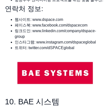
연락처 정보:
웹사이트: www.dspace.com
페이스북: www.facebook.com/dspacecom
링크드인: www.linkedin.com/company/dspace-
group
인스타그램: www.instagram.com/dspaceglobal
트위터: twitter.com/dSPACEglobal
10. BAE 시스템