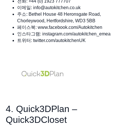
전화: +44 (0) 1923 777707
이메일:
info@autokitchen.co.uk
주소: Bethel House 48 Heronsgate Road,
Chorleywood, Hertfordshire, WD3 5BB
페이스북: www.facebook.com/Autokitchen
인스타그램: instagram.com/autokitchen_emea
트위터: twitter.com/autokitchenUK
4. Quick3DPlan –
Quick3DCloset