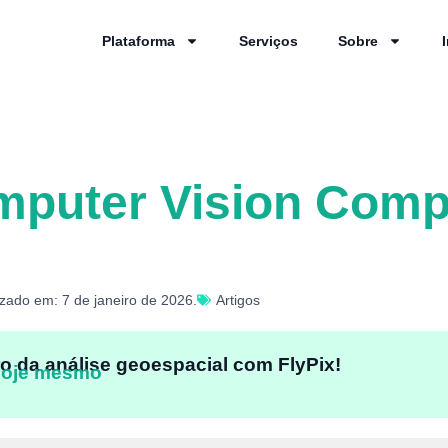
Plataforma
Serviços
Sobre
puter Vision Compa
izado em: 7 de janeiro de 2026.
Artigos
o da análise geoespacial com FlyPix!
hoje mesmo