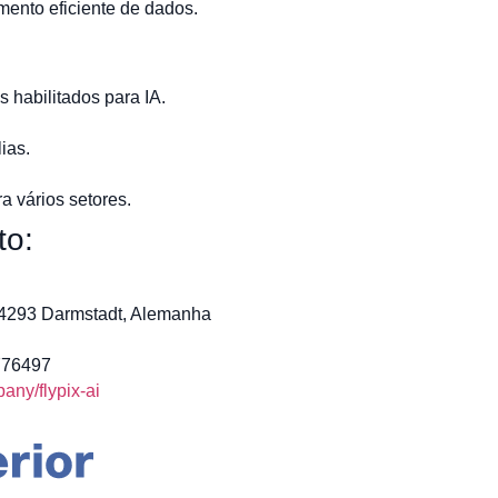
mento eficiente de dados.
 habilitados para IA.
ias.
 vários setores.
to:
64293 Darmstadt, Alemanha
776497
ny/flypix-ai