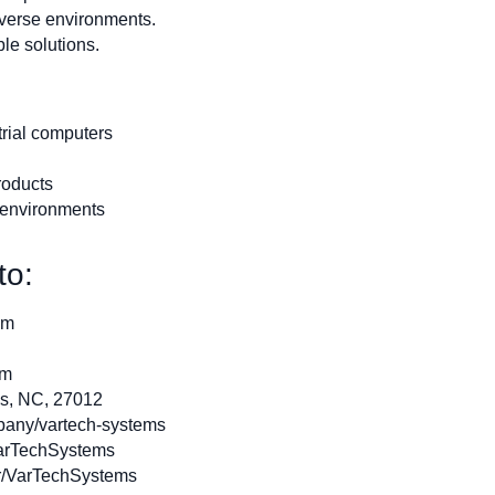
iverse environments.
le solutions.
rial computers
roducts
c environments
to:
om
om
s, NC, 27012
pany/vartech-systems
arTechSystems
r/VarTechSystems