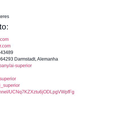
teres
to:
r.com
r.com
943489
, 64293 Darmstadt, Alemanha
any/ai-superior
uperior
_superior
annel/UCNq7KZXztu6jODLpgVWpfFg