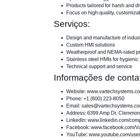
Products tailored for harsh and d
Focus on high-quality, customizab
Serviços:
Design and manufacture of indust
Custom HMI solutions
Weatherproof and NEMA-rated p
Stainless steel HMIs for hygieni
Technical support and service
Informações de conta
Website: www.vartechsystems.c
Phone: +1 (800) 223-8050
Email:
sales@vartechsystems.c
Address: 6399 Amp Dr, Clemmon
LinkedIn: www.linkedin.com/com
Facebook: www.facebook.com/V
YouTube: www.youtube.com/use