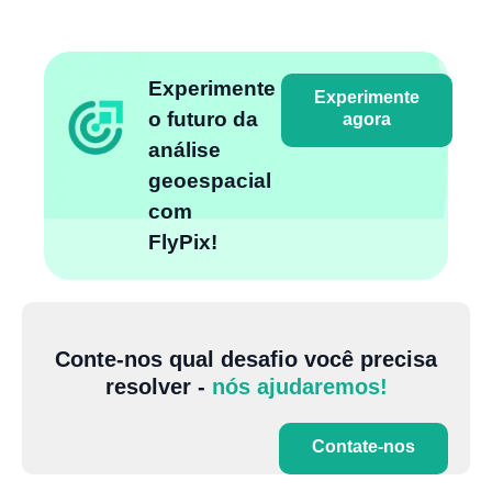
Experimente
Experimente
o futuro da
agora
análise
geoespacial
com
FlyPix!
Conte-nos qual desafio você precisa
resolver -
nós ajudaremos!
Contate-nos