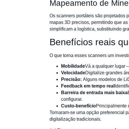
Mapeamento de Miner
Os scanners portáteis são projetados 
mapas 3D precisos, permitindo que as
simplificam a logística, substituindo 
Benefícios reais q
O que torna esses scanners um investi
Mobilidade
Vá a qualquer lugar 
Velocidade
Digitalize grandes á
Precisão:
Alguns modelos de LiD
Feedback em tempo real
Identif
Barreira de entrada mais baixa
configurar.
Custo-benefício
Principalmente 
Tornaram-se uma opção preferencial pa
digitalização tradicionais.