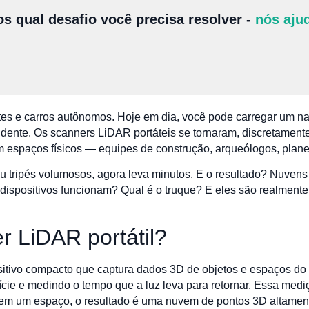
s qual desafio você precisa resolver -
nós aju
es e carros autônomos. Hoje em dia, você pode carregar um na
ndente. Os scanners LiDAR portáteis se tornaram, discretament
 espaços físicos — equipes de construção, arqueólogos, planej
u tripés volumosos, agora leva minutos. E o resultado? Nuven
ispositivos funcionam? Qual é o truque? E eles são realmente
 LiDAR portátil?
itivo compacto que captura dados 3D de objetos e espaços do 
ície e medindo o tempo que a luz leva para retornar. Essa med
a em um espaço, o resultado é uma nuvem de pontos 3D altamen