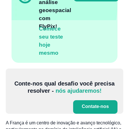
análise
geoespacial
com
FlyPix!
Comece
seu teste
hoje
mesmo
Conte-nos qual desafio você precisa
resolver -
nós ajudaremos!
Contate-nos
A França é um centro de inovação e avanço tecnológico,