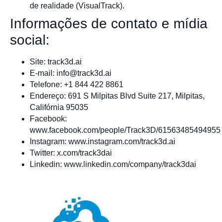
de realidade (VisualTrack).
Informações de contato e mídia
social:
Site: track3d.ai
E-mail:
info@track3d.ai
Telefone: +1 844 422 8861
Endereço: 691 S Milpitas Blvd Suite 217, Milpitas,
Califórnia 95035
Facebook:
www.facebook.com/people/Track3D/61563485494955
Instagram: www.instagram.com/track3d.ai
Twitter: x.com/track3dai
Linkedin: www.linkedin.com/company/track3dai