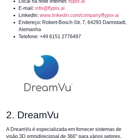
Local na rede Internet:
flypix.ai
E-mail:
info@flypix.ai
LinkedIn:
www.linkedin.com/company/flypix-ai
Endereço: Robert-Bosch-Str. 7, 64293 Darmstadt,
Alemanha
Telefone: +49 6151 2776497
2. DreamVu
A DreamVu é especializada em fornecer sistemas de
visão 3D omnidirecional de 360° para vários setores.