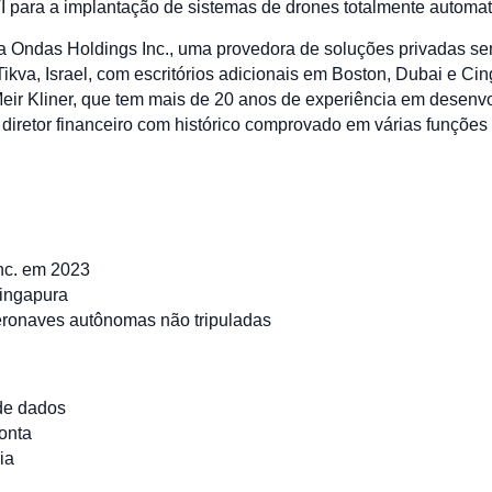
TI para a implantação de sistemas de drones totalmente automa
ela Ondas Holdings Inc., uma provedora de soluções privadas se
kva, Israel, com escritórios adicionais em Boston, Dubai e Cin
Meir Kliner, que tem mais de 20 anos de experiência em desenv
iretor financeiro com histórico comprovado em várias funções 
nc. em 2023
Cingapura
eronaves autônomas não tripuladas
de dados
onta
ia