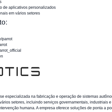
s
 de aplicativos personalizados
onais em vários setores
to:
/parrot
rrot
rot_official
en
nse especializada na fabricação e operação de sistemas autôn
ários setores, incluindo serviços governamentais, industriais e
ntervenção humana. A empresa oferece soluções de ponta a pon