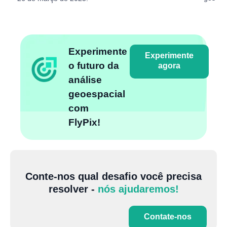
Experimente
Experimente
o futuro da
agora
análise
geoespacial
com
FlyPix!
Conte-nos qual desafio você precisa
resolver -
nós ajudaremos!
Contate-nos