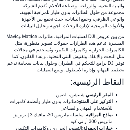
والبنية التحتية، والزراعة، وصناعة الأفلام. تُقدم الشركة
مجموعة من حلول الطائرات بدون طيار للمراقبة الجوية،
والوعي الظرفي، وجمع البيانات، حيث تجمع بين الأجهزة
والأدوات البرمجية لإدارة الرحلات الجوية وتحليل البيانات.
من بين عروض DJI لعمليات المراقبة، طائرات Matrice وMavic
المسيرة. تدعم هذه الطرازات حمولات تصوير متطورة، مثل
الكاميرات الحرارية وكاميرات التكبير، وتُستخدم في مجالات
مثل البحث والإنقاذ، وتفتيش البنى التحتية، وإنفاذ القانون. كما
توفر DJI برامج للتحكم في الطيران وحلول بيانات سحابية تدعم
تخطيط المهام، وإدارة الأسطول، وتتبع العمليات.
النقاط الرئيسية:
المقر الرئيسي
:شنتشن، الصين
التركيز على المنتج
:طائرات بدون طيار وأنظمة كاميرات
للاستخدام المهني والصناعي
نماذج المراقبة
: سلسلة ماتريس 30، مافيك 3 إنتربرايز،
ماتريس 300 آر تي كيه
خيارات الحمولة
:التصوير الحراري، وكاميرات التكبير،