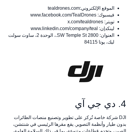
الموقع الإلكتروني:tealdrones.com
فيسبوك: www.facebook.com/TealDrones
تويتر: x.com/tealdrones
لينكدإن: www.linkedin.com/company/teal
العنوان: 2800 SW Temple St.، الوحدة 2، ساوث سولت
ليك، يوتا 84115
4. دي جي آي
DJI شركة خاصة تُركز على تطوير وتصنيع منصات الطائرات
بدون طيار وأنظمة التصوير. يقع مقرها الرئيسي في شنتشن،
الصين، وتخدم قطاعات متنوعة، بما في ذلك السلامة العامة،