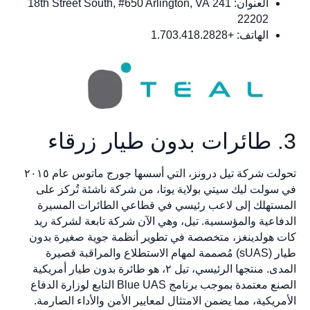
العنوان: 241 18th Street South, #650 Arlington, VA
22202
الهاتف: +1.703.418.2828
3. طائرات بدون طيار زرقاء
تحولت شركة تيل درونز، التي أسسها جورج ماتوس عام ٢٠١٥
في سولت ليك سيتي بولاية يوتا، من شركة ناشئة تُركز على
المستهلك إلى لاعب رئيسي في قطاعي الطائرات المسيرة
الدفاعية والمؤسسية. تيل، وهي الآن شركة تابعة لشركة ريد
كات هولدينغز، متخصصة في تطوير أنظمة جوية صغيرة بدون
طيار (sUAS) مُصممة لمهام الاستطلاع والمراقبة قصيرة
المدى. منتجها الرئيسي، تيل ٢، هو طائرة بدون طيار أمريكية
الصنع معتمدة بموجب برنامج Blue UAS التابع لوزارة الدفاع
الأمريكية، مما يضمن الامتثال لمعايير الأمن والأداء الصارمة.