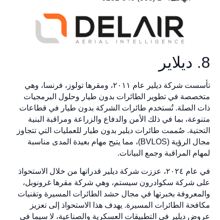
8. ديلاير
تأسست شركة ديلير عام ٢٠١١، ومقرها تولوز، فرنسا، وهي
متخصصة في تطوير الطائرات بدون طيار وحلول البرمجيات
ذات الصلة. تُستخدم طائرات الشركة بدون طيار في قطاعات
متنوعة، بما في ذلك الأمن والدفاع والزراعة ومراقبة البنية
التحتية. صُممت طائرات ديلير بدون طيار للعمليات التي تتجاوز
مجال الرؤية (BVLOS)، مما يتيح مهام بعيدة المدى مناسبة
لمهام المراقبة وجمع البيانات.
في عام ٢٠٢٤، عززت شركة ديلير قدراتها من خلال الاستحواذ
على شركة سكوادرون سيستم، وهي شركة مقرها غرونوبل،
والمعروفة بخبرتها في مجال حشد الطائرات المسيرة وتقنيات
مكافحة الطائرات المسيرة. يهدف هذا الاستحواذ إلى تعزيز
عروض ديلير في التطبيقات العسكرية والصناعية، لا سيما في