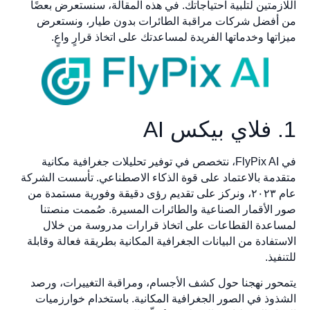
اللازمتين لتلبية احتياجاتك. في هذه المقالة، سنستعرض بعضًا
من أفضل شركات مراقبة الطائرات بدون طيار، ونستعرض
ميزاتها وخدماتها الفريدة لمساعدتك على اتخاذ قرارٍ واعٍ.
1. فلاي بيكس AI
في FlyPix AI، نتخصص في توفير تحليلات جغرافية مكانية
متقدمة بالاعتماد على قوة الذكاء الاصطناعي. تأسست الشركة
عام ٢٠٢٣، ونركز على تقديم رؤى دقيقة وفورية مستمدة من
صور الأقمار الصناعية والطائرات المسيرة. صُممت منصتنا
لمساعدة القطاعات على اتخاذ قرارات مدروسة من خلال
الاستفادة من البيانات الجغرافية المكانية بطريقة فعالة وقابلة
للتنفيذ.
يتمحور نهجنا حول كشف الأجسام، ومراقبة التغييرات، ورصد
الشذوذ في الصور الجغرافية المكانية. باستخدام خوارزميات