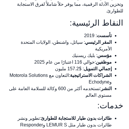
وتخزين الأدلة الرقمية، مما يوفر حلاً شاملاً لفرق الاستجابة
للطوارئ.
النقاط الرئيسية:
تأسست
: 2019
المقر الرئيسي
: سياتل، واشنطن، الولايات المتحدة
الأمريكية
مؤسس
: بليك ريسنيك
موظفين
:حوالي 116 اعتبارًا من عام 2025
إجمالي التمويل
: $157.2 مليون
الشراكات الاستراتيجية
:التعاون مع Motorola Solutions
وEchodyne
النشر
:تستخدمه أكثر من 600 وكالة للسلامة العامة على
مستوى العالم
خدمات:
طائرات بدون طيار للاستجابة للطوارئ
:تطوير ونشر
طائرات بدون طيار مثل LEMUR S وResponder