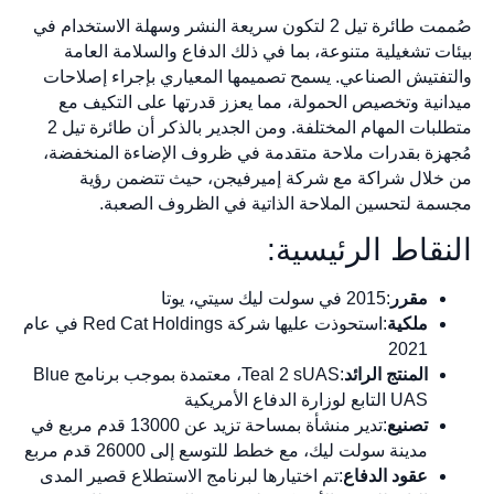
صُممت طائرة تيل 2 لتكون سريعة النشر وسهلة الاستخدام في
بيئات تشغيلية متنوعة، بما في ذلك الدفاع والسلامة العامة
والتفتيش الصناعي. يسمح تصميمها المعياري بإجراء إصلاحات
ميدانية وتخصيص الحمولة، مما يعزز قدرتها على التكيف مع
متطلبات المهام المختلفة. ومن الجدير بالذكر أن طائرة تيل 2
مُجهزة بقدرات ملاحة متقدمة في ظروف الإضاءة المنخفضة،
من خلال شراكة مع شركة إميرفيجن، حيث تتضمن رؤية
مجسمة لتحسين الملاحة الذاتية في الظروف الصعبة.
النقاط الرئيسية:
مقرر
:2015 في سولت ليك سيتي، يوتا
ملكية
:استحوذت عليها شركة Red Cat Holdings في عام
2021
المنتج الرائد
:Teal 2 sUAS، معتمدة بموجب برنامج Blue
UAS التابع لوزارة الدفاع الأمريكية
تصنيع
:تدير منشأة بمساحة تزيد عن 13000 قدم مربع في
مدينة سولت ليك، مع خطط للتوسع إلى 26000 قدم مربع
عقود الدفاع
:تم اختيارها لبرنامج الاستطلاع قصير المدى