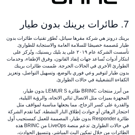
7. طائرات برينك بدون طيار
برينك درونز هي شركة مقرها سياتل، تُطوّر تقنيات طائرات بدون
طيار مُصممة خصيصًا للسلامة العامة والاستجابة للطوارئ.
تأسست الشركة عام ٢٠١٩ على يد بليك ريسنيك، وتُركز على
ابتكار أدوات تُساعد جهات إنفاذ القانون، وفرق الإطفاء، وخدمات
الطوارئ الأخرى في الحالات الحرجة. صُممت طائرات برينك
بدون طيار لتوفير وعي فوري بالوضع، وتسهيل التواصل، وتعزيز
الكفاءة التشغيلية في حالات الطوارئ.
من أبرز منتجات BRINC طائرة LEMUR S بدون طيار،
المجهزة بميزات مثل الاتصال ثنائي الاتجاه، والرؤية الليلية،
والقدرة على كسر الزجاج، مما يجعلها مناسبة لمواقف مثل
احتجاز الرهائن أو حوادث إطلاق النار النشطة. كما تقدم الشركة
طائرة Responder بدون طيار، المصممة للعمل كمستجيب أول
في حالات الطوارئ. تدعم منصة LiveOps من BRINC هذه
الطائرات من خلال تمكين البث المباشر، وتنسيق الحوادث،