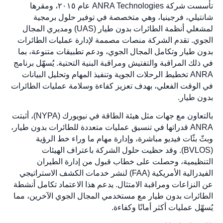
تأسست شركة ANRA Technologies عام ٢٠١٥، ومقرها
شانتيلي، فرجينيا، وهي متخصصة في توفير حلول برمجية
لمشغلي أنظمة الطائرات بدون طيار (UAS) ومديري المجال
الجوي. تقدم الشركة منصات مصممة لإدارة عمليات الطائرات
بدون طيار وتكامل المجال الجوي، ودعم تطبيقات متنوعة، بما
في ذلك المراقبة والتفتيش ومراقبة البنية التحتية. يُسهّل برنامج
ANRA تخطيط الرحلات الجوية وتنفيذ المهام وتحليل البيانات
في الوقت الفعلي، بهدف تعزيز كفاءة وسلامة عمليات الطائرات
بدون طيار.
بالتعاون مع جهات مثل هيئة الطاقة في نيويورك (NYPA)، أثبتت
ANRA قدراتها في تنسيق عمليات متعددة للطائرات بدون طيار،
وبثّ بثّات فيديو مباشرة، وإدارة مهام ما وراء خط الرؤية
(BVLOS). وقد حظيت حلول الشركة باعتراف الهيئات
التنظيمية، وحصلت على خطاب قبول من إدارة الطيران
الفيدرالية الأمريكية (FAA) لنشر خدمات الكشف الاستراتيجي
عن النزاعات ومراقبة الامتثال. يدعم هذا الاعتماد تكامل أنشطة
الطائرات بدون طيار مع مستخدمي المجال الجوي الآخرين، مما
يُسهّل عمليات أكثر أمانًا وكفاءة.