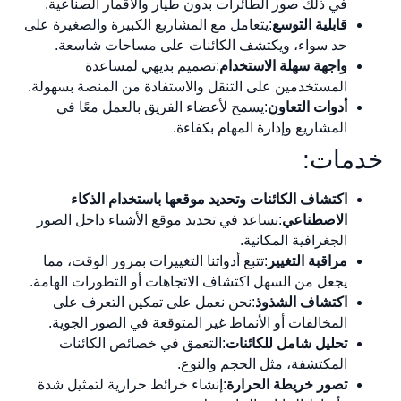
في ذلك صور الطائرات بدون طيار والأقمار الصناعية.
قابلية التوسع
:يتعامل مع المشاريع الكبيرة والصغيرة على
حد سواء، ويكتشف الكائنات على مساحات شاسعة.
واجهة سهلة الاستخدام
:تصميم بديهي لمساعدة
المستخدمين على التنقل والاستفادة من المنصة بسهولة.
أدوات التعاون
:يسمح لأعضاء الفريق بالعمل معًا في
المشاريع وإدارة المهام بكفاءة.
خدمات:
اكتشاف الكائنات وتحديد موقعها باستخدام الذكاء
الاصطناعي
:نساعد في تحديد موقع الأشياء داخل الصور
الجغرافية المكانية.
مراقبة التغيير
:تتبع أدواتنا التغييرات بمرور الوقت، مما
يجعل من السهل اكتشاف الاتجاهات أو التطورات الهامة.
اكتشاف الشذوذ
:نحن نعمل على تمكين التعرف على
المخالفات أو الأنماط غير المتوقعة في الصور الجوية.
تحليل شامل للكائنات
:التعمق في خصائص الكائنات
المكتشفة، مثل الحجم والنوع.
تصور خريطة الحرارة
:إنشاء خرائط حرارية لتمثيل شدة