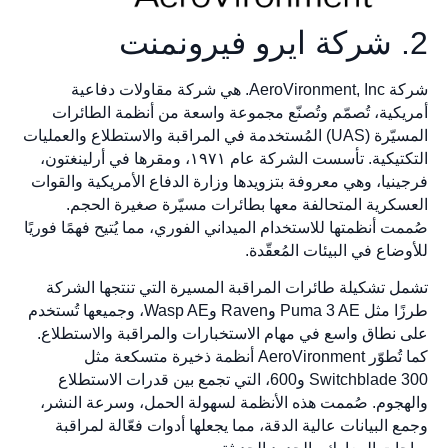
2. شركة ايرو فيرونمنت
شركة AeroVironment, Inc. هي شركة مقاولات دفاعية
أمريكية، تُصمّم وتُصنّع مجموعة واسعة من أنظمة الطائرات
المسيّرة (UAS) المُستخدمة في المراقبة والاستطلاع والعمليات
التكتيكية. تأسست الشركة عام ١٩٧١، ومقرها في أرلينغتون،
فرجينيا، وهي معروفة بتزويدها وزارة الدفاع الأمريكية والقوات
العسكرية المتحالفة معها بطائرات مسيّرة صغيرة الحجم.
صُممت أنظمتها للاستخدام الميداني الفوري، مما يُتيح فهمًا فوريًا
للأوضاع في البيئات المُعقّدة.
تشمل تشكيلة طائرات المراقبة المسيرة التي تنتجها الشركة
طرزًا مثل Puma 3 AE وRaven وWasp AE، وجميعها تُستخدم
على نطاق واسع في مهام الاستخبارات والمراقبة والاستطلاع.
كما تُطوّر AeroVironment أنظمة ذخيرة متسكعة مثل
Switchblade 300 و600، التي تجمع بين قدرات الاستطلاع
والهجوم. صُممت هذه الأنظمة لسهولة الحمل، وسرعة النشر،
وجمع البيانات عالية الدقة، مما يجعلها أدوات فعّالة لمراقبة