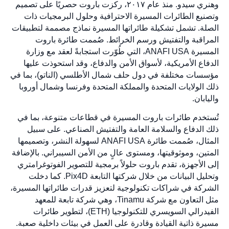
وهنري سيدو. منذ عام ٢٠١٧، ركزت باروت حصريًا على تصميم
وتصنيع الطائرات المسيرة الاحترافية وحلول البرمجيات ذات
الصلة. تشمل تشكيلة طائراتها المسيرة نماذج مصممة لتطبيقات
المراقبة والتفتيش ورسم الخرائط. صُممت طائرة باروت
المسيرة ANAFI USA، التي طُوّرت استجابةً لعقد مع وزارة
الدفاع الأمريكية، لأسواق الأمن والدفاع، وقد استحوذت عليها
مؤسسات مختلفة في دول حلف شمال الأطلسي (الناتو)، بما في
ذلك الولايات المتحدة والمملكة المتحدة وفرنسا وشمال أوروبا
واليابان.
تُستخدم طائرات باروت المسيرة في قطاعات متنوعة، بما في
ذلك الدفاع والسلامة العامة والتفتيش الصناعي. على سبيل
المثال، صُممت طائرة ANAFI USA لسهولة النشر، وتصميمها
المتين، وموثوقيتها، ومستوى عالٍ من الأمن السيبراني. بالإضافة
إلى الأجهزة، تقدم باروت حلولاً برمجية للتصوير الفوتوغرامتري
وتحليل البيانات من خلال شركتها التابعة Pix4D. كما دخلت
الشركة في شراكات تكنولوجية لتعزيز قدرات طائراتها المسيرة،
مثل التعاون مع شركة Tinamu، وهي شركة تابعة للمعهد
الفيدرالي السويسري للتكنولوجيا (ETH)، لتطوير طائرات
مسيرة ذاتية القيادة وقادرة على العمل في بيئات داخلية صعبة.