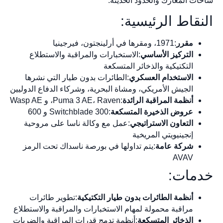
ساحات المعارك والحدود الحديثة.
النقاط الرئيسية:
مقرر
:1971، ومقرها في أرلينجتون، فيرجينيا
التركيز الأساسي
:الاستخبارات والمراقبة والاستطلاع
التكتيكية والذخائر المتسكعة
الاستخدام العسكري
:الطائرات بدون طيار التي نشرها
الجيش الأمريكي، ومشاة البحرية، وشركاء الدفاع الدوليين
أنظمة المراقبة الرائدة
:Puma 3 AE، Raven، و Wasp AE
عروض الذخيرة المتسكعة
:Switchblade 300 و 600
التعاون الاستراتيجي
:عمل مع وكالة ناسا على مروحية
إنجينيويتي المريخية
شركة عامة
:يتم تداولها في بورصة ناسداك تحت الرمز
AVAV
خدمات:
أنظمة الطائرات بدون طيار التكتيكية
:تطوير طائرات
مراقبة محمولة لمهام الاستخبارات والمراقبة والاستطلاع
الذخائر المتسكعة
:أنظمة تدمج قدرات المراقبة والضربات