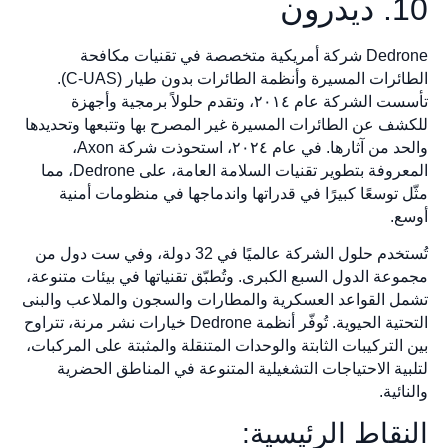
10. ديدرون
Dedrone شركة أمريكية متخصصة في تقنيات مكافحة
الطائرات المسيرة وأنظمة الطائرات بدون طيار (C-UAS).
تأسست الشركة عام ٢٠١٤، وتقدم حلولاً برمجية وأجهزة
للكشف عن الطائرات المسيرة غير المصرح بها وتتبعها وتحديدها
والحد من آثارها. في عام ٢٠٢٤، استحوذت شركة Axon،
المعروفة بتطوير تقنيات السلامة العامة، على Dedrone، مما
مثّل توسعًا كبيرًا في قدراتها واندماجها في منظومات أمنية
أوسع.
تُستخدم حلول الشركة عالميًا في 32 دولة، وفي ست دول من
مجموعة الدول السبع الكبرى. وتُطبّق تقنياتها في بيئات متنوعة،
تشمل القواعد العسكرية والمطارات والسجون والملاعب والبنى
التحتية الحيوية. تُوفّر أنظمة Dedrone خيارات نشر مرنة، تتراوح
بين التركيبات الثابتة والوحدات المتنقلة والمثبتة على المركبات،
لتلبية الاحتياجات التشغيلية المتنوعة في المناطق الحضرية
والنائية.
النقاط الرئيسية: