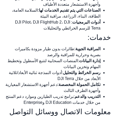
وأجهزة الاستشعار متعددة الأطياف
الصناعات التي يتم تقديم الخدمات لها
:السلامة العامة،
الطاقة، البناء، الزراعة، مراقبة البيئة
أدوات البرمجيات
: DJI Pilot، DJI FlightHub 2، DJI
Terra للرسم الخرائطي والتحليلات
خدمات:
المراقبة الجوية
:طائرات بدون طيار مزودة بكاميرات
بصرية وحرارية للمراقبة والرصد
إدارة البيانات
:المنصات السحابية لتتبع الأسطول وتخطيط
المهام وتخزين البيانات
رسم الخرائط والتحليل
:أدوات النمذجة ثنائية الأبعاد/ثلاثية
الأبعاد من خلال DJI Terra
تكامل الحمولة المخصصة
:دعم أجهزة الاستشعار المعيارية
وأجهزة الطرف الثالث
التدريب والدعم
:برامج تدريب الطيارين وموارد دعم المنتج
من خلال خدمات DJI Education وEnterprise
معلومات الاتصال ووسائل التواصل