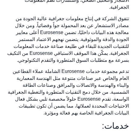
الأشجار والتحليل الصحي، واستشارات نظم المعلومات
الجغرافية.
تتفوق الشركة في إنتاج معلومات جغرافية عالية الجودة من
مصادر الاستشعار عن بعد المحمولة جواً وفضائياً. ومن خلال
معالجة هذه البيانات داخليًا، تضمن Eurosense أعلى معايير
الجودة والدقة والموثوقية. يتضمن نهجهم الاعتماد المستمر
للتقنيات الجديدة للبقاء في طليعة صناعة خدمات المعلومات
الجغرافية. يمكّن هذا الموقف الاستباقي Eurosense من التكيف
بسرعة مع متطلبات السوق المتطورة والتقدم التكنولوجي.
تدعم مجموعة خدمات Eurosense الشاملة عملاء القطاعين
العام والخاص عبر صناعات متنوعة مثل الهندسة المعمارية
والبناء والهندسة والاتصالات والمرافق وصناعات الطاقة
الشمسية. من خلال دمج التقنيات المتطورة والتغطية الجغرافية
الواسعة، تقدم Eurosense حلولاً مخصصة تلبي بشكل فعال
الاحتياجات المحددة لعملائها، مما يضمن أن تكون تطبيقات
البيانات الجغرافية الخاصة بهم فعالة ومؤثرة.
خدمات: