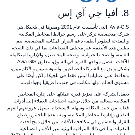
8. أفيا جي آي إس
Avia-GIS، التي تأسست عام 2001 ومقرها في بلجيكا، هي
شركة متخصصة تركز على رسم خرائط المخاطر المكانية
والنمذجة لتطوير أنظمة دعم القرار المكانية المخصصة. يتم
تطبيق هذه الأنظمة عبر مختلف القطاعات بما في ذلك الصحة
العامة، والصحة الحيوانية، وصحة المحاصيل، والإدارة المتكاملة
للآفات. بفضل موقعها الفريد في السوق، تتعاون Avia-GIS
بشكل وثيق مع الشركاء الصناعيين والمؤسسيين والأكاديميين،
وتحافظ على عملياتها ليس فقط في بلجيكا ولكن أيضًا على
مستوى العالم، ولها مكاتب في جنوب إفريقيا وجوادلوب.
تعمل الشركة على تعزيز قدرة عملائها على إدارة المخاطر
المكانية بفعالية من خلال ترجمة احتياجات العملاء إلى أدوات
فعالة من حيث التكلفة وسهلة الاستخدام. تسهل عروضهم الفهم
النقدي وإدارة المخاطر المكانية، ومساعدة الباحثين وصناع
القرار والعاملين في مكافحة الآفات. من خلال دمج أحدث
التقنيات بما في ذلك المراقبة البيئية عبر الأقمار الصناعية