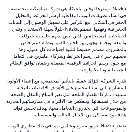
Nazka، ومقرها لوفين، بلجيكا، هي شركة ديناميكية متخصصة
في إنشاء تطبيقات الويب التفاعلية لرسم الخرائط والتحليل
الجغرافي المكاني. مع التركيز على تسهيل الوصول إلى البيانات
الجغرافية وفهمها، تصمم Nazka حلولاً سهلة الاستخدام وتلبي
احتياجات المستخدمين الذين ليس لديهم خلفيات جغرافية
واسعة. ويجمع نهجهم بين الخبرة الفنية ونظام دعم خاص
بالمشروع، مصمم خصيصًا لتلبية احتياجات كل عميل. وهذا
يجعلهم خبراء في رسم الخرائط وشركاء، ماهرين في التعامل
مع حلول رسم الخرائط الرقمية المعقدة وضمان توافق النظام
لتجنب القيود التكنولوجية.
تلتزم الشركة التزامًا عميقًا بالتأثير المجتمعي، مع إعطاء الأولوية
للمشاريع التي تفيد المجتمع على الأهداف الاقتصادية البحتة.
تستهدف نازكا القضايا الملحة مثل تغير المناخ والتنقل والصحة
من خلال تطبيقاتها. وينعكس هذا الالتزام في ممارساتهم التجارية
والموضوعات التي يختارون التعامل معها، بهدف تحقيق فوائد
هادفة ودائمة لكل من الأجيال الحالية والمستقبلية.
تفتخر Nazka بفريق متنوع وعالمي، بما في ذلك مطوري الويب