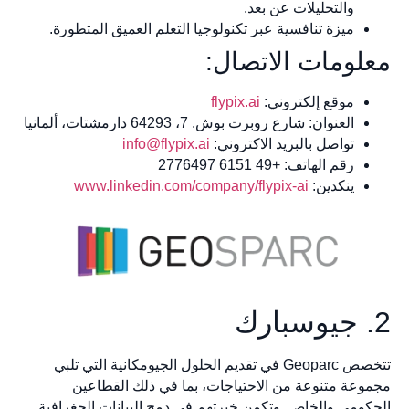
والتحليلات عن بعد.
ميزة تنافسية عبر تكنولوجيا التعلم العميق المتطورة.
معلومات الاتصال:
موقع إلكتروني:
flypix.ai
العنوان: شارع روبرت بوش. 7، 64293 دارمشتات، ألمانيا
تواصل بالبريد الاكتروني:
info@flypix.ai
رقم الهاتف: +49 6151 2776497
ينكدين:
www.linkedin.com/company/flypix-ai
2. جيوسبارك
تتخصص Geoparc في تقديم الحلول الجيومكانية التي تلبي
مجموعة متنوعة من الاحتياجات، بما في ذلك القطاعين
الحكومي والخاص. وتكمن خبرتهم في دمج البيانات الجغرافية