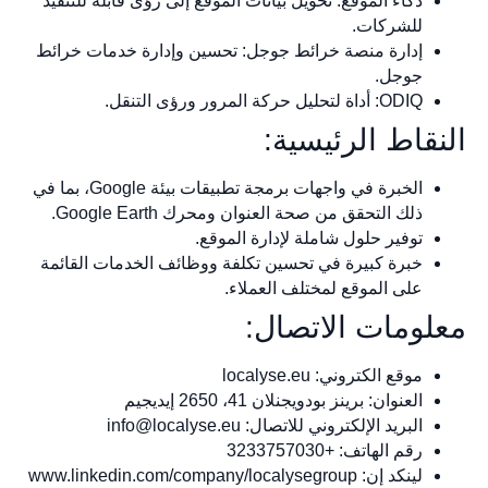
ذكاء الموقع: تحويل بيانات الموقع إلى رؤى قابلة للتنفيذ
للشركات.
إدارة منصة خرائط جوجل: تحسين وإدارة خدمات خرائط
جوجل.
ODIQ: أداة لتحليل حركة المرور ورؤى التنقل.
النقاط الرئيسية:
الخبرة في واجهات برمجة تطبيقات بيئة Google، بما في
ذلك التحقق من صحة العنوان ومحرك Google Earth.
توفير حلول شاملة لإدارة الموقع.
خبرة كبيرة في تحسين تكلفة ووظائف الخدمات القائمة
على الموقع لمختلف العملاء.
معلومات الاتصال:
موقع الكتروني: localyse.eu
العنوان: برينز بودويجنلان 41، 2650 إيديجيم
البريد الإلكتروني للاتصال:
info@localyse.eu
رقم الهاتف: +3233757030
لينكد إن: www.linkedin.com/company/localysegroup