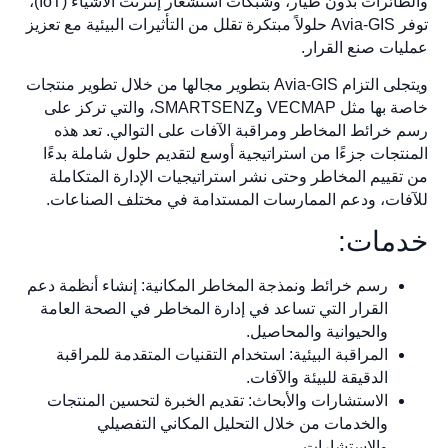
والطائرات بدون طيار، وشبكات استشعار إنترنت الأشياء (IoT)،
توفر Avia-GIS حلولاً مبتكرة تقلل من التأثيرات البيئية مع تعزيز
عمليات صنع القرار.
ويتجلى التزام Avia-GIS بتطوير مجالها من خلال تطوير منتجات
خاصة بها مثل VECMAP وSMARTSENZ، والتي تركز على
رسم خرائط المخاطر ومراقبة الآفات على التوالي. تعد هذه
المنتجات جزءًا من استراتيجية أوسع لتقديم حلول شاملة بدءًا
من تقييم المخاطر وحتى نشر استراتيجيات الإدارة المتكاملة
للآفات، ودعم الممارسات المستدامة في مختلف الصناعات.
خدمات:
رسم خرائط ونمذجة المخاطر المكانية: إنشاء أنظمة دعم
القرار التي تساعد في إدارة المخاطر في الصحة العامة
والحيوانية والمحاصيل.
المراقبة البيئية: استخدام التقنيات المتقدمة للمراقبة
الدقيقة للبيئة والآفات.
الاستشارات والأبحاث: تقديم الخبرة لتحسين المنتجات
والخدمات من خلال التحليل المكاني التفصيلي
والاستشارات.