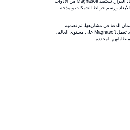
على توفير خدمات القياس والرسم والنمذجة الدقيقة لمساعدة المؤسسات على تبسيط العمليات وتعزيز عملية اتخاذ القرار. تستفيد Magnasoft من الأدوات
ة الأبعاد ورسم خرائط الشبكات ونمذجة
قمار الصناعية لضمان الدقة في مشاريعها. تم تصميم
خدماتها لمساعدة العملاء على تحسين الموارد وتقليص الجداول الزمنية للمشروع واتخاذ قرارات تعتمد على البيانات. تعمل Magnasoft على مستوى العالم،
متطلباتهم المحددة.