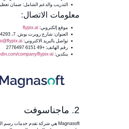
التدريب والدعم الشامل: ضمان تعظيم 
معلومات الاتصال:
موقع إلكتروني:
flypix.ai
العنوان: شارع روبرت بوش. 7، 64293 دارمشتات، ألمانيا
تواصل بالبريد الاكتروني:
fo@flypix.ai
رقم الهاتف: +49 6151 2776497
ينكدين:
din.com/company/flypix-ai
2. ماجناسوفت
Magnasoft هي شركة تقدم خدمات ر