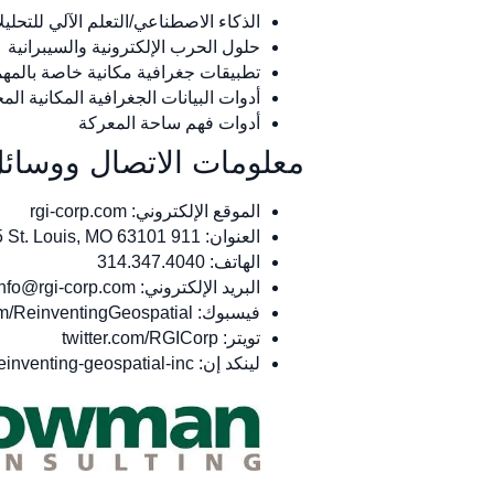
الذكاء الاصطناعي/التعلم الآلي للتحليل
حلول الحرب الإلكترونية والسيبرانية
تطبيقات جغرافية مكانية خاصة بالمه
أدوات البيانات الجغرافية المكانية ا
أدوات فهم ساحة المعركة
معلومات الاتصال ووسائل
الموقع الإلكتروني: rgi-corp.com
العنوان: 911 Washington Avenue Suite 405 St. Louis, MO 63101
الهاتف: 314.347.4040
البريد الإلكتروني:
info@rgi-corp.com
فيسبوك: www.facebook.com/ReinventingGeospatial
تويتر: twitter.com/RGICorp
لينكد إن: www.linkedin.com/company/reinventing-geospatial-inc-