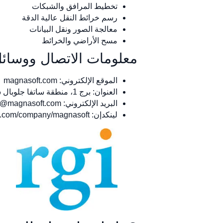
تخطيط المرافق والشبكات
رسم خرائط النقل عالية الدقة
معالجة الصور ونقل البيانات
مسح الأراضي والخرائط
معلومات الاتصال ووسائل
الموقع الإلكتروني: magnasoft.com
العنوان: برج 1، منطقة ساتفا جلوبال سيتي الاقتصادية الخاصة، طريق ميسور، بنغالورو – 560059
البريد الإلكتروني:
o@magnasoft.com
لينكدإن: www.linkedin.com/company/magnasoft