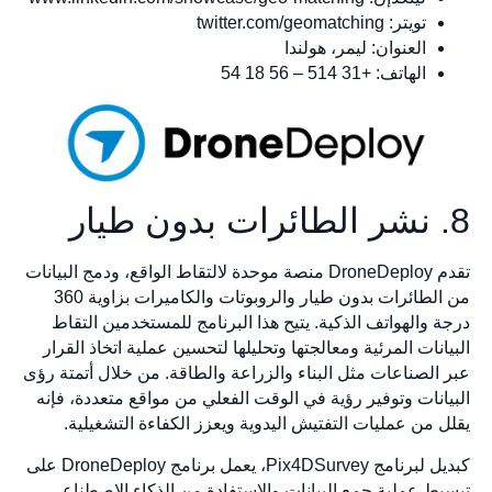
تويتر: twitter.com/geomatching
العنوان: ليمر، هولندا
الهاتف: +31 514 – 56 18 54
تقدم DroneDeploy منصة موحدة لالتقاط الواقع، ودمج البيانات
من الطائرات بدون طيار والروبوتات والكاميرات بزاوية 360
 والهواتف الذكية. يتيح هذا البرنامج للمستخدمين التقاط
انات المرئية ومعالجتها وتحليلها لتحسين عملية اتخاذ القرار
الصناعات مثل البناء والزراعة والطاقة. من خلال أتمتة رؤى
انات وتوفير رؤية في الوقت الفعلي من مواقع متعددة، فإنه
 من عمليات التفتيش اليدوية ويعزز الكفاءة التشغيلية.
كبديل لبرنامج Pix4DSurvey، يعمل برنامج DroneDeploy على
ط عملية جمع البيانات والاستفادة من الذكاء الاصطناعي