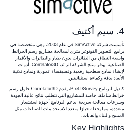
تأسست شركة SimActive في عام 2003، وهي متخصصة في
ج التصوير الفوتوغرامتري لمعالجة مشاريع رسم الخرائط
ة النطاق من الطائرات بدون طيار والطائرات والأقمار
الصناعية. يوفر منتج الشركة الرائد، Correlator3D، أدوات
اء نماذج سطحية رقمية وفسيفساء عمودية ونماذج ثلاثية
عاد بدقة وكفاءة استثنائيتين.
كبديل لبرنامج Pix4DSurvey، يقدم Correlator3D حلول رسم
ط شاملة، خاصة للمشاريع التي تتطلب نتائج عالية الجودة
ات معالجة سريعة. يدعم البرنامج أجهزة استشعار
دة، مما يجعله خيارًا متعدد الاستخدامات للصناعات مثل
ح والبناء والغابات.
Key Highligh