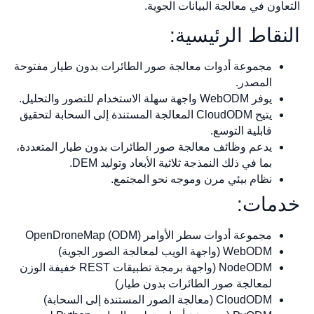
اون في معالجة البيانات الجوية.
قاط الرئيسية:
مجموعة أدوات معالجة صور الطائرات بدون طيار مفتوحة
المصدر.
يوفر WebODM واجهة سهلة الاستخدام للتصور والتحليل.
يتيح CloudODM المعالجة المستندة إلى السحابة لتحقيق
قابلية التوسع.
يدعم وظائف معالجة صور الطائرات بدون طيار المتعددة،
بما في ذلك النمذجة ثلاثية الأبعاد وتوليد DEM.
نظام بيئي مرن وموجه نحو المجتمع.
مات:
مجموعة أدوات سطر الأوامر OpenDroneMap (ODM)
WebODM (واجهة الويب لمعالجة الصور الجوية)
NodeODM (واجهة برمجة تطبيقات REST خفيفة الوزن
لمعالجة صور الطائرات بدون طيار)
CloudODM (معالجة الصور المستندة إلى السحابة)