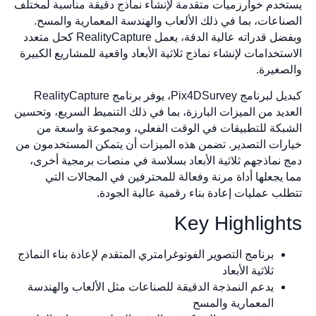
دم خوارزميات متقدمة لإنشاء نماذج دقيقة مناسبة لمختلف
اعات، بما في ذلك الألعاب والهندسة المعمارية والمسح.
وبفضل قدراته عالية الدقة، يعمل RealityCapture كحل متعدد
تخدامات لإنشاء نماذج ثلاثية الأبعاد واقعية للمشاريع الكبيرة
غيرة.
كبديل لبرنامج Pix4DSurvey، يوفر برنامج RealityCapture
يد من الميزات البارزة، بما في ذلك التنميط السريع، وتحسين
كة للتطبيقات في الوقت الفعلي، ومجموعة واسعة من
ات التصدير. تضمن هذه الميزات أن يتمكن المستخدمون من
نماذجهم ثلاثية الأبعاد بسلاسة في منصات برمجية أخرى،
يجعلها أداة مرنة وفعالة للمحترفين في المجالات التي
ب عمليات إعادة بناء رقمية عالية الجودة.
Key Highligh
برنامج التصوير الفوتوغرامتري المتقدم لإعادة بناء النماذج
ثلاثية الأبعاد
يدعم النمذجة الدقيقة للصناعات مثل الألعاب والهندسة
المعمارية والمسح