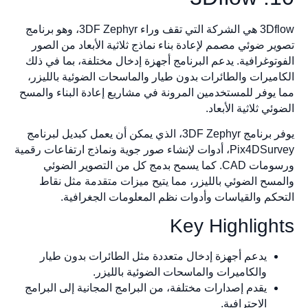
3Dflow هي الشركة التي تقف وراء 3DF Zephyr، وهو برنامج
ر ضوئي مصمم لإعادة بناء نماذج ثلاثية الأبعاد من الصور
توغرافية. يدعم البرنامج أجهزة إدخال مختلفة، بما في ذلك
ميرات والطائرات بدون طيار والماسحات الضوئية بالليزر،
يوفر للمستخدمين المرونة في مشاريع إعادة البناء والمسح
ي ثلاثية الأبعاد.
يوفر برنامج 3DF Zephyr، الذي يمكن أن يعمل كبديل لبرنامج
Pix4DSurvey، أدوات لإنشاء صور جوية ونماذج ارتفاعات رقمية
ورسومات CAD. كما يسمح بدمج كل من التصوير الضوئي
سح الضوئي بالليزر، مما يتيح ميزات متقدمة مثل نقاط
كم والقياسات وأدوات نظم المعلومات الجغرافية.
Key Highligh
يدعم أجهزة إدخال متعددة مثل الطائرات بدون طيار
والكاميرات والماسحات الضوئية بالليزر.
يقدم إصدارات مختلفة، من البرامج المجانية إلى البرامج
الاحترافية.