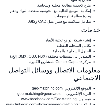
متاح كخدمة معالجة محلية وسحابية.
إمكانية التوسع العالية مع الحوسبة متعددة النواة ودعم
وحدة معالجة الرسومات.
يتكامل بسلاسة مع سير عمل CAD وGIS.
مات
إنشاء شبكة الواقع ثلاثية الأبعاد
تكامل السحابة النقطية
الحلول السحابية والمحلية
التصدير إلى تنسيقات مختلفة (3MX، OBJ، FBX، إلخ.)
مركز ContextCapture للمشاريع الكبيرة
لومات الاتصال ووسائل التواصل
اجتماعي
الموقع الإلكتروني: geo-matching.com
البريد الإلكتروني:
geo-matching@geomares.nl
فيسبوك: www.facebook.com/GeoMatching
لينكدإن: www.linkedin.com/showcase/geo-matching