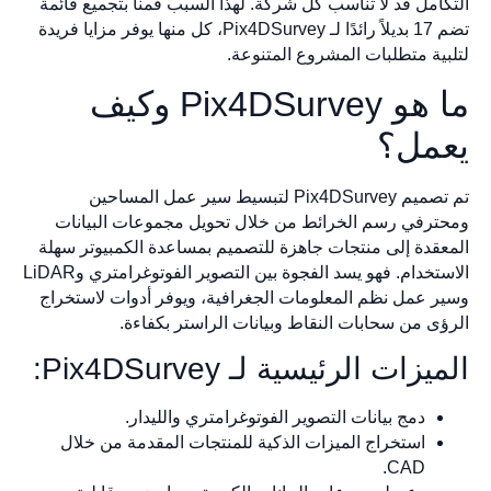
امل قد لا تناسب كل شركة. لهذا السبب قمنا بتجميع قائمة
تضم 17 بديلاً رائدًا لـ Pix4DSurvey، كل منها يوفر مزايا فريدة
ية متطلبات المشروع المتنوعة.
ما هو Pix4DSurvey وكيف
مل؟
تم تصميم Pix4DSurvey لتبسيط سير عمل المساحين
رفي رسم الخرائط من خلال تحويل مجموعات البيانات
قدة إلى منتجات جاهزة للتصميم بمساعدة الكمبيوتر سهلة
الاستخدام. فهو يسد الفجوة بين التصوير الفوتوغرامتري وLiDAR
 عمل نظم المعلومات الجغرافية، ويوفر أدوات لاستخراج
ى من سحابات النقاط وبيانات الراستر بكفاءة.
زات الرئيسية لـ Pix4DSurvey:
دمج بيانات التصوير الفوتوغرامتري والليدار.
استخراج الميزات الذكية للمنتجات المقدمة من خلال
CAD.