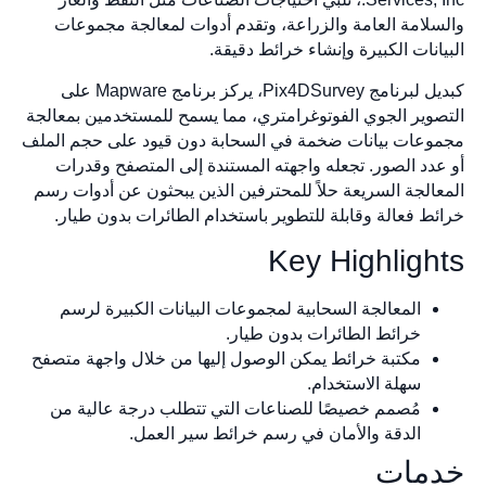
لامة العامة والزراعة، وتقدم أدوات لمعالجة مجموعات
انات الكبيرة وإنشاء خرائط دقيقة.
كبديل لبرنامج Pix4DSurvey، يركز برنامج Mapware على
وير الجوي الفوتوغرامتري، مما يسمح للمستخدمين بمعالجة
عات بيانات ضخمة في السحابة دون قيود على حجم الملف
دد الصور. تجعله واجهته المستندة إلى المتصفح وقدرات
الجة السريعة حلاً للمحترفين الذين يبحثون عن أدوات رسم
ط فعالة وقابلة للتطوير باستخدام الطائرات بدون طيار.
Key Highligh
المعالجة السحابية لمجموعات البيانات الكبيرة لرسم
خرائط الطائرات بدون طيار.
مكتبة خرائط يمكن الوصول إليها من خلال واجهة متصفح
سهلة الاستخدام.
مُصمم خصيصًا للصناعات التي تتطلب درجة عالية من
الدقة والأمان في رسم خرائط سير العمل.
مات