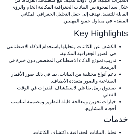
يرات البيئية، فإن أدواتنا تتكيف مع متطلباتك الفريدة. من
 سد الفجوة بين البيانات الجغرافية المكانية الخام والرؤى
بلة للتنفيذ، نهدف إلى جعل التحليل الجغرافي المكاني
قدم في متناول جميع المهنيين.
Key Highligh
الكشف عن الكائنات وتحليلها باستخدام الذكاء الاصطناعي
في الصور الجغرافية المكانية.
تدريب نموذج الذكاء الاصطناعي المخصص دون خبرة في
البرمجة.
دعم أنواع مختلفة من البيانات، بما في ذلك صور الأقمار
الصناعية والصور متعددة الأطياف.
صندوق رمل تفاعلي لاستكشاف القدرات في الوقت
الفعلي.
خيارات تخزين ومعالجة قابلة للتطوير ومصممة لتناسب
أحجام المشاريع.
مات
تحليل البيانات الجغرافية واكتشاف الكائنات.