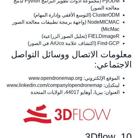
PyODM (مجموعة أدوات تطوير البرامج Python لدمج
معالجة الصور)
ClusterODM (التوسع الأفقي وإدارة المهام)
NodeMICMAC (واجهة برمجة تطبيقات معالجة الصور
MicMac)
FIELDimageR (تحليل الصور الزراعية)
Find-GCP (اكتشاف علامة ArUco في الصور)
لومات الاتصال ووسائل التواصل
اجتماعي:
الموقع الإلكتروني: www.opendronemap.org
لينكدإن: www.linkedin.com/company/opendronemap
العنوان: بيريا، أوهايو 44017، الولايات المتحدة
10.