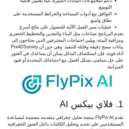
دعم لمجموعات البيانات الكبيرة، مما يضمن قابلية
التوسع.
التوافق مع أدوات المساحة والخرائط المستخدمة على
نطاق واسع.
عمليات سير العمل الآلية للحصول على نتائج أسرع.
 البرنامج صناعات مثل البناء والتعدين والتخطيط الحضري
قبة البيئة، ويلبي احتياجات المحترفين الذين يحتاجون إلى
بيانات مسح دقيقة وقابلة للتنفيذ. وفي حين أن Pix4DSurvey
 قوية، فإن استكشاف البدائل يمكن أن يساعدك في العثور
حل يتماشى بشكل أفضل مع احتياجاتك المحددة أو قيود
انية.
تقدم FlyPix AI منصة تحليل جغرافي متقدمة مصممة لمساعدة
تخدمين على تحديد وتحليل الكائنات داخل الصور الجغرافية