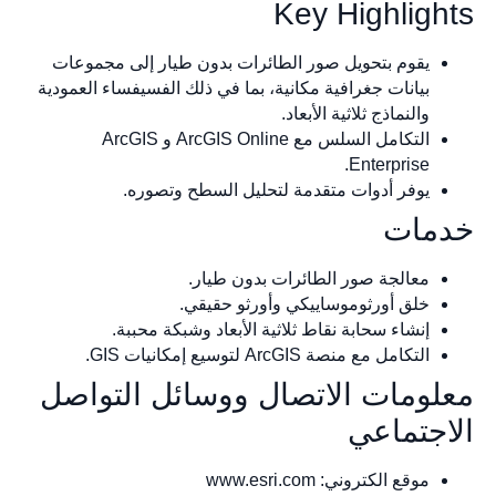
Key Highligh
يقوم بتحويل صور الطائرات بدون طيار إلى مجموعات
بيانات جغرافية مكانية، بما في ذلك الفسيفساء العمودية
والنماذج ثلاثية الأبعاد.
التكامل السلس مع ArcGIS Online و ArcGIS
Enterprise.
يوفر أدوات متقدمة لتحليل السطح وتصوره.
مات
معالجة صور الطائرات بدون طيار.
خلق أورثوموساييكي وأورثو حقيقي.
إنشاء سحابة نقاط ثلاثية الأبعاد وشبكة محببة.
التكامل مع منصة ArcGIS لتوسيع إمكانيات GIS.
لومات الاتصال ووسائل التواصل
اجتماعي
موقع الكتروني: www.esri.com