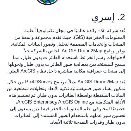
تُعد شركة Esri رائدة عالميًا في مجال تكنولوجيا أنظمة
المعلومات الجغرافية (GIS)، حيث تقدم مجموعة واسعة من
تجات والخدمات المصممة لتحليل وتصور البيانات المكانية.
يوفر برنامج ArcGIS Drone2Map الخاص بالشركة حلاً
ياجات رسم الخرائط باستخدام الطائرات بدون طيار، مما
 للمستخدمين بمعالجة صور الطائرات بدون طيار وتحويلها
نتجات جغرافية مكانية مباشرة داخل نظام ArcGIS البيئي.
يُعد ArcGIS Drone2Map بديلاً لبرنامج Pix4DSurvey من خلال
ن إنشاء صور فسيفسائية ثلاثية الأبعاد وتحليلات سطحية من
انات الملتقطة بواسطة الطائرات بدون طيار. تم تصميم هذه
الأداة، المتكاملة مع ArcGIS Online وArcGIS Enterprise،
ًا لمحترفي نظم المعلومات الجغرافية الذين يسعون إلى
ن سير عملهم باستخدام الصور المستندة إلى الطائرات
 طيار وقدرات النمذجة ثلاثية الأبعاد.