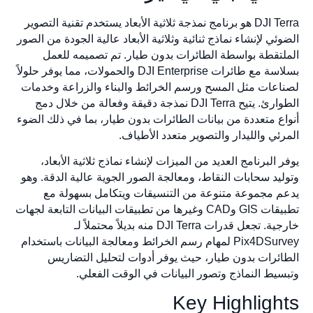
DJI Terra هو برنامج نمذجة ثلاثية الأبعاد يستخدم تقنية التصوير
ئي لإنشاء نماذج ثنائية وثلاثية الأبعاد عالية الجودة من الصور
تقطة بواسطة الطائرات بدون طيار. تم تصميمه للعمل
بسلاسة مع طائرات DJI Enterprise والحمولات، مما يوفر حلولاً
عات مثل المسح ورسم الخرائط والبناء والزراعة وخدمات
الطوارئ. يتيح DJI Terra نمذجة دقيقة وفعالة من خلال دمج
ع متعددة من بيانات الطائرات بدون طيار، بما في ذلك الضوء
ئي والليدار والتصوير متعدد الأطياف.
 البرنامج العديد من الميزات لإنشاء نماذج ثلاثية الأبعاد،
يد سحابات النقاط، ومعالجة الصور الجوية عالية الدقة. وهو
 مجموعة متنوعة من التنسيقات ويتكامل بسهولة مع
تطبيقات GIS وCAD وغيرها من تطبيقات البيانات التابعة لجهات
خارجية. تجعل قدرات DJI Terra منه بديلاً محتملاً لـ
Pix4DSurvey لمهام رسم الخرائط ومعالجة البيانات باستخدام
ئرات بدون طيار، حيث يوفر أدوات لتحليل التضاريس
يط النماذج وتصور البيانات في الوقت الفعلي.
Key Highligh