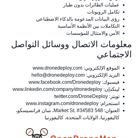
عمليات الطائرات بدون طيار
تكامل الروبوتات
رؤى البيانات المدعومة بالذكاء الاصطناعي
التكاملات بين الأنظمة الأساسية
الأمن والامتثال للمؤسسات
لومات الاتصال ووسائل التواصل
اجتماعي
الموقع الإلكتروني: www.dronedeploy.com
البريد الإلكتروني:
hello@dronedeploy.com
فيسبوك: www.facebook.com/Dronedeploy
لينكدإن: www.linkedin.com/company/dronedeploy
تويتر: twitter.com/DroneDeploy
انستجرام: www.instagram.com/dronedeploy
العنوان: 548 Market St. #34583، سان فرانسيسكو،
كاليفورنيا، الولايات المتحدة، كاليفورنيا