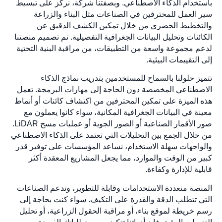
خدام الذكاء الاصطناعي. وبصفتنا شركة، نركز على تبسيط
العمل للمحترفين في الصناعات مثل البناء والزراعة
خطيط الحضري من خلال تمكين الكشف الدقيق عن
ئنات وتحليل البيانات الجغرافية التفصيلية. تم تصميم منصتنا
 مجموعة واسعة من التطبيقات، من مراقبة البنية التحتية
التقييمات البيئية.
ز حلولنا بالسماح للمستخدمين بتدريب نماذج الذكاء
طناعي المخصصة دون الحاجة إلى مهارات البرمجة. تعمل
الميزة على تمكين المحترفين من اكتشاف كائنات أو أنماط
ة في البيانات الجغرافية المكانية، سواء كانوا يعملون مع
صور الأقمار الصناعية أو الصور الجوية أو عمليات مسح LiDAR.
لال الجمع بين التحليلات التي تعتمد على الذكاء الاصطناعي
اجهات سهلة الاستخدام، نساعد المؤسسات على توفير قدر
 من الوقت والموارد، مما يجعل المشاريع المعقدة أكثر
ية للإدارة وكفاءة.
صة متعددة الاستخدامات وقابلة للتطوير، وتدعم الصناعات
 تتطلب الدقة والقدرة على التكيف. سواء كنت بحاجة إلى
خريطة لموقع بناء، أو مراقبة الحقول الزراعية، أو تحليل