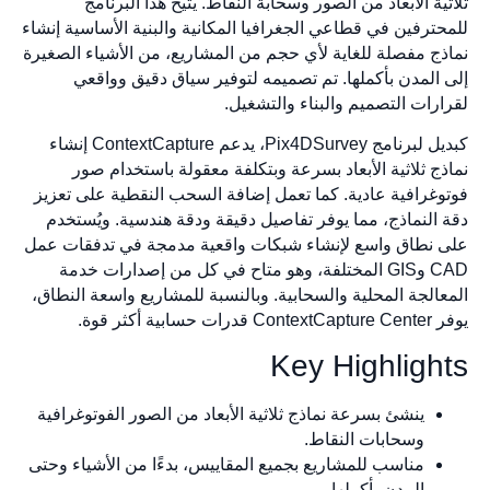
ية الأبعاد من الصور وسحابة النقاط. يتيح هذا البرنامج
ترفين في قطاعي الجغرافيا المكانية والبنية الأساسية إنشاء
ج مفصلة للغاية لأي حجم من المشاريع، من الأشياء الصغيرة
المدن بأكملها. تم تصميمه لتوفير سياق دقيق وواقعي
رات التصميم والبناء والتشغيل.
كبديل لبرنامج Pix4DSurvey، يدعم ContextCapture إنشاء
ج ثلاثية الأبعاد بسرعة وبتكلفة معقولة باستخدام صور
غرافية عادية. كما تعمل إضافة السحب النقطية على تعزيز
النماذج، مما يوفر تفاصيل دقيقة ودقة هندسية. ويُستخدم
نطاق واسع لإنشاء شبكات واقعية مدمجة في تدفقات عمل
CAD وGIS المختلفة، وهو متاح في كل من إصدارات خدمة
الجة المحلية والسحابية. وبالنسبة للمشاريع واسعة النطاق،
بية أكثر قوة.
Key Highligh
ينشئ بسرعة نماذج ثلاثية الأبعاد من الصور الفوتوغرافية
وسحابات النقاط.
مناسب للمشاريع بجميع المقاييس، بدءًا من الأشياء وحتى
المدن بأكملها.