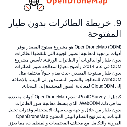
. خريطة الطائرات بدون طيار
مفتوحة
OpenDroneMap (ODM) هو مشروع مفتوح المصدر يوفر
ت برمجية لمعالجة الصور الجوية التي تلتقطها الطائرات
 طيار أو البالونات أو الطائرات الورقية. تأسس مشروع
ODM في عام 2014، وأصبح معيارًا لمعالجة صور الطائرات
 طيار مفتوحة المصدر، حيث يقدم حلولاً مختلفة مثل
WebODM للمعالجة والتصور المستندين إلى الويب، بالإضافة
بة.
كبديل لـ Pix4DSurvey، تقدم OpenDroneMap أدوات متعددة،
بما في ذلك WebODM، الذي يبسط معالجة صور الطائرات
 طيار من خلال واجهة ويب سهلة الاستخدام وقدرات تحليل
البيانات. يدعم نهج النظام البيئي المفتوح OpenDroneMap
ونة والتكامل مع مختلف المجتمعات والمنظمات، مما يعزز