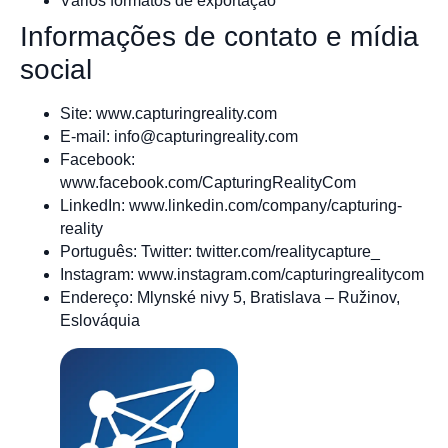
Vários formatos de exportação
Informações de contato e mídia
social
Site: www.capturingreality.com
E-mail:
info@capturingreality.com
Facebook:
www.facebook.com/CapturingRealityCom
LinkedIn: www.linkedin.com/company/capturing-
reality
Português: Twitter: twitter.com/realitycapture_
Instagram: www.instagram.com/capturingrealitycom
Endereço: Mlynské nivy 5, Bratislava – Ružinov,
Eslováquia